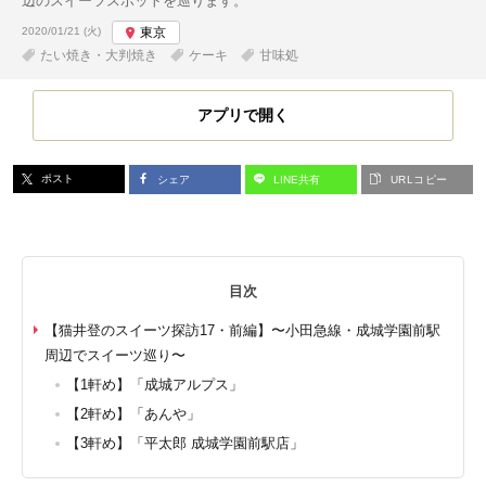
辺のスイーツスポットを巡ります。
投稿日:
2020/01/21 (火)
東京
たい焼き・大判焼き
ケーキ
甘味処
アプリで開く
ポスト
シェア
LINE共有
URLコピー
目次
【猫井登のスイーツ探訪17・前編】〜小田急線・成城学園前駅
周辺でスイーツ巡り〜
【1軒め】「成城アルプス」
【2軒め】「あんや」
【3軒め】「平太郎 成城学園前駅店」