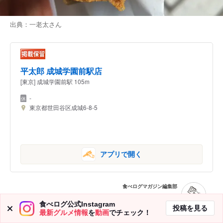
出典：
一老太
さん
平太郎 成城学園前駅店
[東京] 成城学園前駅 105m
-
東京都世田谷区成城6-8-5
アプリで開く
食べログマガジン編集部
食べログ公式Instagram
投稿を見る
最新グルメ情報
を
動画
でチェック！
たい焼きは値段もサイズもお手軽ですし、学