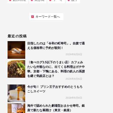
キーワード一覧へ
最近の投稿
目指したのは「令和の町寿司」。自腹で通
える価格帯に予約が殺到！
2026年8月6日
〈食べログ3.5以下のうまい店〉カフェみ
たいな外観なのに、出てくる料理はガチ中
華。京都・下鴨にある、料理の鉄人の系譜
を継ぐ気鋭店とは？
2026年8月6日
今が旬！ プリン王子おすすめのとうもろ
こしスイーツ
2026年8月6日
海外で認められた劇場型おまかせ寿司。銀
座で新たな幕開け（東京・銀座）