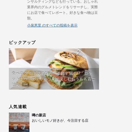
ンサルティングなども行っている。おしゃれ
業界内のグルメトレンドをリサーチし、実際
にお店で食べてレポート。好きな食べ物は豆
類。
小泉恵里 のすべての投稿を表示
ピックアップ
食べログ 百名店の味が、並ばず届く!?「ロケ
ットナウ」のデリバリーで楽しむおうち名店ご
はん
PR
人気連載
噂の新店
おいしいモノ好きが、今注目する店