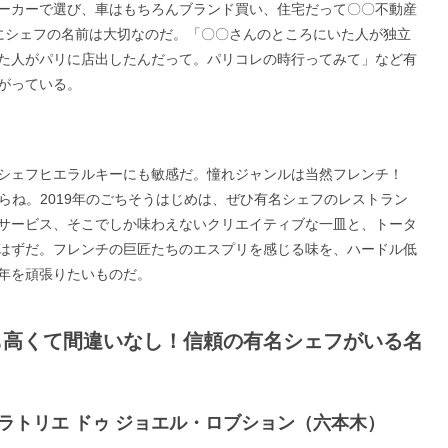
ーカーで選び、車はもちろんブランド買い、住宅だって〇〇不動産
にシェフの名前は大切なのだ。「〇〇さんのところにいた人が独立
た人がパリに店出したんだって。パリコレの時行ってみて」など有
がっている。
のシェフヒエラルキーにも敏感だ。憧れジャンルは当然フレンチ！
らね。2019年のごちそうはじめは、ぜひ有名シェフのレストラン
サービス、そこでしか味わえないクリエイティブな一皿と、トータ
はずだ。フレンチの巨匠たちのエスプリを感じる味を、ハードル低
年を頑張りたいものだ。
も高くて間違いなし！信頼の有名シェフがいる名
：ラトリエ ドゥ ジョエル・ロブション（六本木）