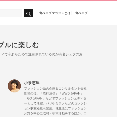
食べログマガジンとは
食べログ
検
索
ブルに楽しむ
ティで今あらためて注目されているのが有名シェフのお
小泉恵里
ファッション系の企画＆コンサルタント会社
勤務の後、「流行通信」「WWD JAPAN」
「GQ JAPAN」などでファッションエディタ
ーとして活躍。パリやミラノなどのコレクシ
ョン取材経験も豊富。独立後はファッション
分野を中心に取材・執筆活動をするほか、コ