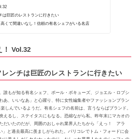
.32
チは巨匠のレストランに行きたい
も高くて間違いなし！信頼の有名シェフがいる名店
Vol.32
フレンチは巨匠のレストランに行きたい
。誰もが知る有名シェフ、ポール・ボキューズ、ジョエル・ロブシ
わあ、いいなあ」と心躍り、特に女性編集者やファッションブラン
を楽しんでいるようだ。有名シェフの名前は、言うならばブランド。
映えるし、ステイタスにもなる。恐縮ながら私、昨年末にマカオの
ただいたのだが、周囲のおしゃれ業界人たちから「えっ！ アラ
たい」と過去最高に羨ましがられた。パリコレでトム・フォードに会
なに羨ましがられなかったのに、おしゃれ業界人たちのシェフへの