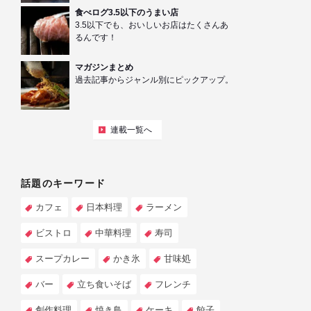
食べログ3.5以下のうまい店
3.5以下でも、おいしいお店はたくさんあ
るんです！
マガジンまとめ
過去記事からジャンル別にピックアップ。
連載一覧へ
話題のキーワード
カフェ
日本料理
ラーメン
ビストロ
中華料理
寿司
スープカレー
かき氷
甘味処
バー
立ち食いそば
フレンチ
創作料理
焼き鳥
ケーキ
餃子