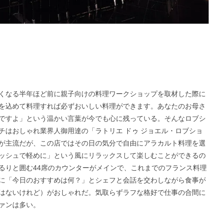
くなる半年ほど前に親子向けの料理ワークショップを取材した際に
を込めて料理すれば必ずおいしい料理ができます。あなたのお母さ
ですよ」という温かい言葉が今でも心に残っている。そんなロブシ
チはおしゃれ業界人御用達の「ラトリエ ドゥ ジョエル・ロブショ
が主流だが、この店ではその日の気分で自由にアラカルト料理を選
ッシュで軽めに」という風にリラックスして楽しむことができるの
るりと囲む44席のカウンターがメインで、これまでのフランス料理
に「今日のおすすめは何？」とシェフと会話を交わしながら食事が
はないけれど）がおしゃれだ。気取らずラフな格好で仕事の合間に
ァンは多い。