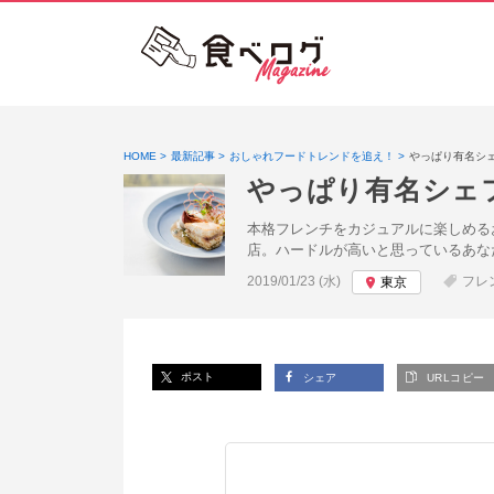
HOME
最新記事
おしゃれフードトレンドを追え！
やっぱり有名シ
やっぱり有名シェ
本格フレンチをカジュアルに楽しめる
店。ハードルが高いと思っているあな
投稿日:
2019/01/23 (水)
フレ
東京
ポスト
シェア
URLコピー