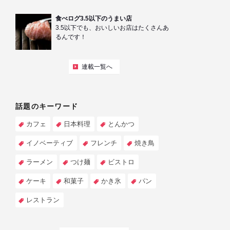
食べログ3.5以下のうまい店
3.5以下でも、おいしいお店はたくさんあ
るんです！
連載一覧へ
話題のキーワード
カフェ
日本料理
とんかつ
イノベーティブ
フレンチ
焼き鳥
ラーメン
つけ麺
ビストロ
ケーキ
和菓子
かき氷
パン
レストラン