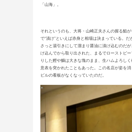
「山海」。
それというのも、大将・山崎正夫さんの握る鮨が
で“漬け”といえば赤身と相場は決まっている。
さっと湯引きにして溜まり醤油に漬け込むのだが
け込んでから取り出された、まるでローストビー
りした鰹や鰤は大きな塊のまま、生ハムよろしく
意表を突かれたこともあった。この名店が姿を消
ビルの看板がなくなっていたのだ。