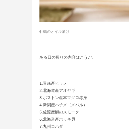
牡蠣のオイル漬け
ある日の握りの内容はこうだ。
1.青森産ヒラメ
2.北海道産アオヤギ
3.ボストン産本マグロ赤身
4.新潟産ハチメ（メバル）
5.佐渡産鰤のスモーク
6.北海道産ホッキ貝
7.九州コハダ