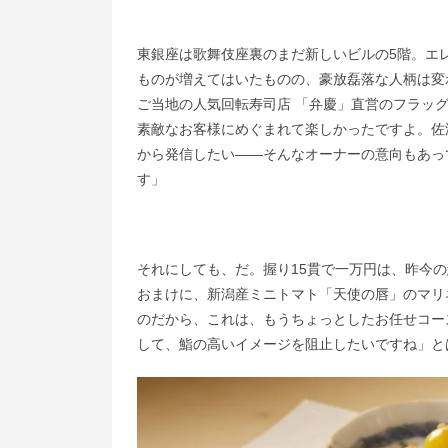
東銀座は歌舞伎座裏のまだ新しいビルの5階。エ
ものが増えてはいたものの、豪放磊落な人柄は変
ご当地の人気回転寿司店 「弁慶」直営のフラッ
素敵なお客様にめぐまれて楽しかったですよ。佐
から発信したい——そんなオーナーの意向もあっ
す」
それにしても、だ。握り15貫で一万円は、昨今
おまけに、新潟産ミニトマト「天使の唇」のマリ
のだから、これは、もうちょっとしたお任せコー
して、鮨の高いイメージを阻止したいですね」と