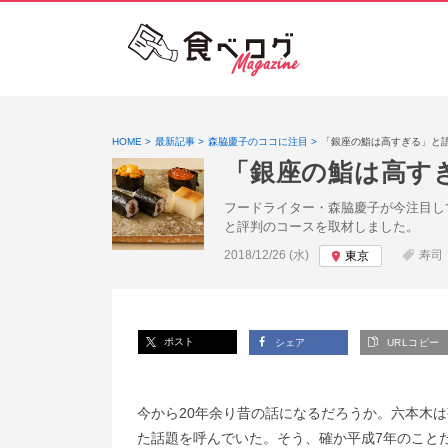
HOME
最新記事
森脇慶子のココに注目
「銀座の鮨は高すぎる」と
「銀座の鮨は高す
フードライター・森脇慶子が今注目し
と評判のコースを取材しました。
投稿日:
2018/12/26 (水)
寿司
東京
ポスト
シェア
URLコピー
今から20年余り昔の話になるだろうか。六本木
た話題を呼んでいた。そう、確か平成7年のこと