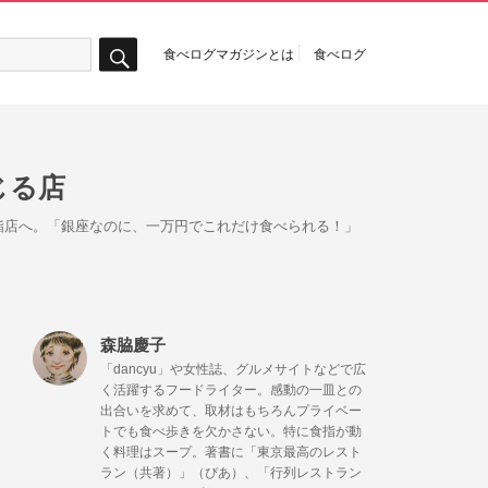
食べログマガジンとは
食べログ
検
索
じる店
鮨店へ。「銀座なのに、一万円でこれだけ食べられる！」
森脇慶子
「dancyu」や女性誌、グルメサイトなどで広
く活躍するフードライター。感動の一皿との
出合いを求めて、取材はもちろんプライベー
トでも食べ歩きを欠かさない。特に食指が動
く料理はスープ。著書に「東京最高のレスト
ラン（共著）」（ぴあ）、「行列レストラン