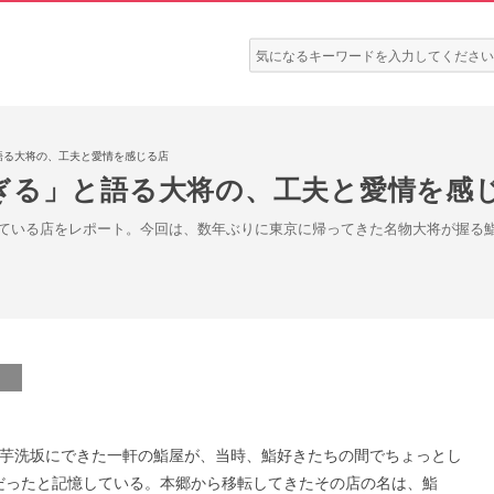
検
索:
語る大将の、工夫と愛情を感じる店
ぎる」と語る大将の、工夫と愛情を感
ている店をレポート。今回は、数年ぶりに東京に帰ってきた名物大将が握る
は芋洗坂にできた一軒の鮨屋が、当時、鮨好きたちの間でちょっとし
だったと記憶している。本郷から移転してきたその店の名は、鮨