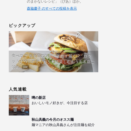
のまかないレシピ」（ぴあ）ほか。
森脇慶子 のすべての投稿を表示
ピックアップ
食べログ 百名店の味が、並ばず届く!?「ロケ
ットナウ」のデリバリーで楽しむおうち名店ご
はん
PR
人気連載
噂の新店
おいしいモノ好きが、今注目する店
秋山具義の今月のオスス麺
麺マニアの秋山具義さんが注目麺を紹介