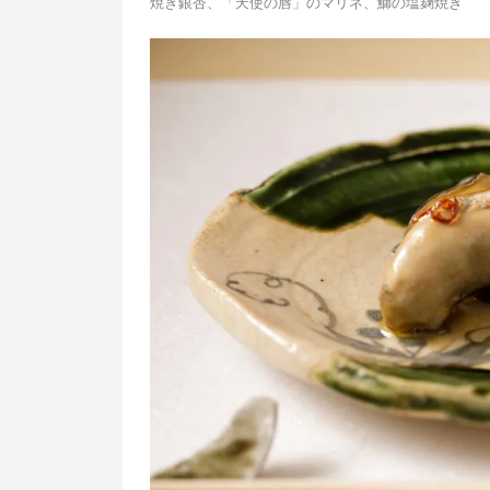
焼き銀杏、「天使の唇」のマリネ、
鰤の塩麹焼き