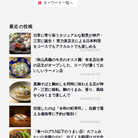
キーワード一覧へ
最近の投稿
日常に寄り添うカジュアルな割烹が神戸・
三宮に誕生！ 実力派店主による日本料理
をコースでもアラカルトでも楽しめる
2026年8月8日
〈秋山具義の今月のオスス麺〉有名店出身
の店主がオープンした、スープが濃くてお
いしいラーメン店
2026年8月7日
真鯛そばと鯛めしを同時に味わえる店が神
戸・三宮に移転。鯛のうまみ、香り、風味
を心ゆくまで楽しんで
2026年8月7日
目指したのは「令和の町寿司」。自腹で通
える価格帯に予約が殺到！
2026年8月6日
〈食べログ3.5以下のうまい店〉カフェみ
たいな外観なのに、出てくる料理はガチ中