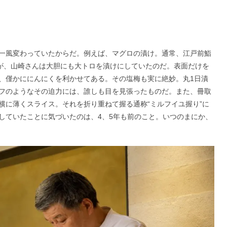
一風変わっていたからだ。例えば、マグロの漬け。通常、江戸前鮨
だが、山崎さんは大胆にも大トロを漬けにしていたのだ。表面だけを
、僅かににんにくを利かせてある。その塩梅も実に絶妙。丸1日漬
フのようなその迫力には、誰しも目を見張ったものだ。また、冊取
横に薄くスライス。それを折り重ねて握る通称“ミルフイユ握り”に
していたことに気づいたのは、4、5年も前のこと。いつのまにか、