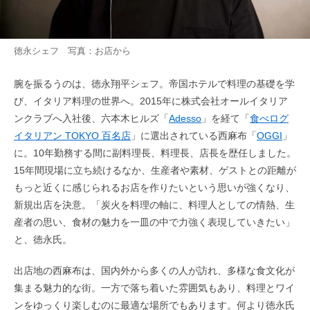
徳永シェフ 写真：お店から
腕を振るうのは、徳永翔平シェフ。帝国ホテルで料理の基礎を学
び、イタリア料理の世界へ。2015年に株式会社オールイタリア
ンクラブへ入社後、六本木ヒルズ「
Adesso
」を経て「
食べログ
イタリアン TOKYO 百名店
」に選出されている西麻布「
OGGI
」
に。10年勤務する間に副料理長、料理長、店長を歴任しました。
15年間現場に立ち続けるなか、生産者や素材、ゲストとの距離が
もっと近くに感じられるお店を作りたいという思いが強くなり、
新規出店を決意。「炭火を料理の軸に、料理人としての情熱、生
産者の思い、食材の魅力を一皿の中で力強く表現していきたい」
と、徳永氏。
出店地の西麻布は、国内外から多くの人が訪れ、多様な食文化が
集まる魅力的な街。一方で落ち着いた雰囲気もあり、料理とワイ
ンをゆっくり楽しむのに最適な場所でもあります。何より徳永氏