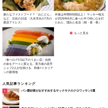
新たなファストフード？「おにどん」
外食は年間600回以上！ マッキー牧元
など、注目の10店〈大木淳夫の7月の
が2026年6月に食べた中で特に心を打
新店アドレス〉
たれた、隠れた名店（朝・昼・夜）
もっと見る
〈食べログ3.5以下のうまい店〉自然
の命をアートに変える。実力派の若手
シェフ2人が仕掛ける、和食×イタリア
ンの新境地
人気記事ランキング
パン愛好家がおすすめするサックサクのクロワッサン5選