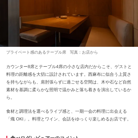
プライベート感のあるテーブル席 写真：お店から
カウンター8席とテーブル4席の小さな店内だからこそ、ゲストと
料理の距離感を大切に設計されています。西麻布に似合う上質さ
を持ちながらも、肩肘張らずに過ごせる空間は、木や石など自然
素材を基調に柔らかな照明で温かみと落ち着きを演出しているか
ら。
食材と調理法を選べるライブ感と、一期一会の料理に出会える
「熾 OKI」。料理とワイン、会話をゆっくり楽しめるお店です。