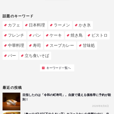
話題のキーワード
カフェ
日本料理
ラーメン
かき氷
フレンチ
パン
ケーキ
焼き鳥
ビストロ
中華料理
寿司
スープカレー
甘味処
バー
立ち食いそば
キーワード一覧へ
最近の投稿
目指したのは「令和の町寿司」。自腹で通える価格帯に予約が殺
到！
2026年8月6日
〈食べログ3.5以下のうまい店〉カフェみたいな外観なのに、出