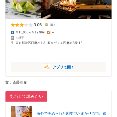
3.06
10
人
￥15,000～￥19,999
–
木曜日
東京都港区西麻布4-2-15 ルヴィエ西麻布B棟 1F
アプリで開く
文：斎藤亜希
あわせて読みたい
海外で認められた劇場型おまかせ寿司。銀