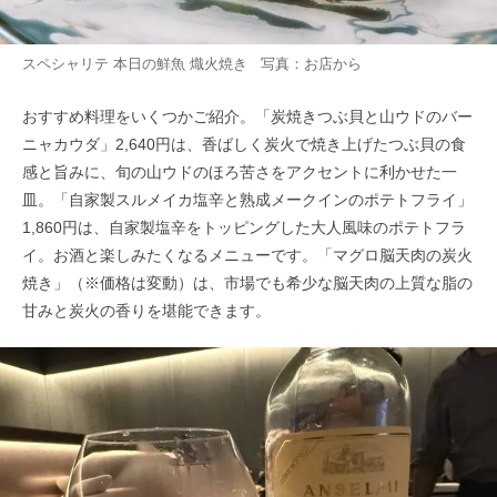
スペシャリテ 本日の鮮魚 熾火焼き 写真：お店から
おすすめ料理をいくつかご紹介。「炭焼きつぶ貝と山ウドのバー
ニャカウダ」2,640円は、香ばしく炭火で焼き上げたつぶ貝の食
感と旨みに、旬の山ウドのほろ苦さをアクセントに利かせた一
皿。「自家製スルメイカ塩辛と熟成メークインのポテトフライ」
1,860円は、自家製塩辛をトッピングした大人風味のポテトフラ
イ。お酒と楽しみたくなるメニューです。「マグロ脳天肉の炭火
焼き」（※価格は変動）は、市場でも希少な脳天肉の上質な脂の
甘みと炭火の香りを堪能できます。