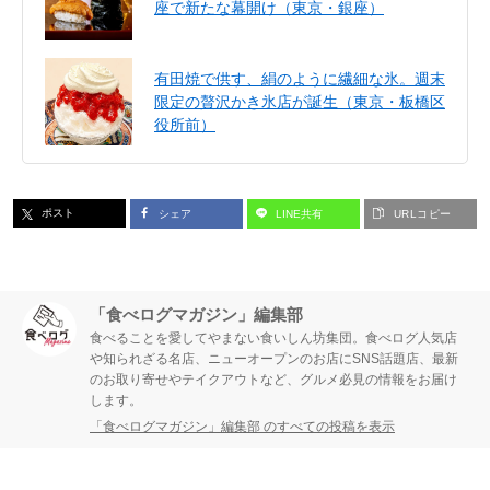
座で新たな幕開け（東京・銀座）
有田焼で供す、絹のように繊細な氷。週末
限定の贅沢かき氷店が誕生（東京・板橋区
役所前）
ポスト
シェア
LINE共有
URLコピー
「食べログマガジン」編集部
食べることを愛してやまない食いしん坊集団。食べログ人気店
や知られざる名店、ニューオープンのお店にSNS話題店、最新
のお取り寄せやテイクアウトなど、グルメ必見の情報をお届け
します。
「食べログマガジン」編集部 のすべての投稿を表示