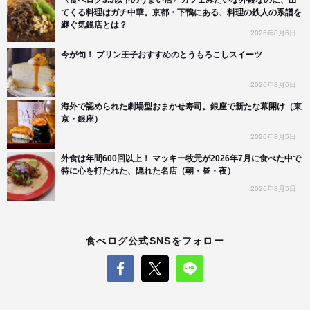
てくる料理はガチ中華。京都・下鴨にある、料理の鉄人の系譜を
継ぐ気鋭店とは？
2026年8月6日
今が旬！ プリン王子おすすめのとうもろこしスイーツ
2026年8月6日
海外で認められた劇場型おまかせ寿司。銀座で新たな幕開け（東
京・銀座）
2026年8月5日
外食は年間600回以上！ マッキー牧元が2026年7月に食べた中で
特に心を打たれた、隠れた名店（朝・昼・夜）
2026年8月5日
食べログ公式SNSをフォロー