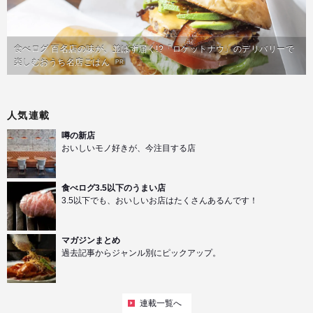
食べログ 百名店の味が、並ばず届く!?「ロケットナウ」のデリバリーで
楽しむおうち名店ごはん
PR
人気連載
噂の新店
おいしいモノ好きが、今注目する店
食べログ3.5以下のうまい店
3.5以下でも、おいしいお店はたくさんあるんです！
マガジンまとめ
過去記事からジャンル別にピックアップ。
連載一覧へ