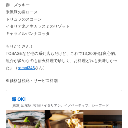
鰤 ズッキーニ
米沢豚の肩ロース
トリュフのスコーン
イタリア米と生カラスミのリゾット
キャラメルパンナコッタ
もりだくさん！
TOSAGEなど他の系列店もだけど、これで13,200円は良心的。
魚介が多めなのも薪火料理で珍しく、お料理どれも美味しかっ
た』（
romai343
さん）
※価格は税込・サービス料別
熾 OKI
[東京] 広尾駅 761m / イタリアン、イノベーティブ、シーフード