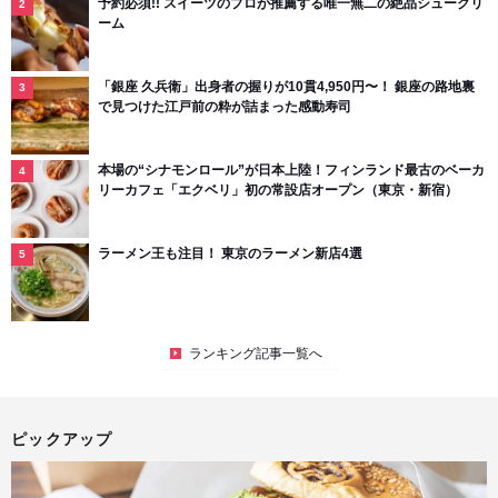
予約必須!! スイーツのプロが推薦する唯一無二の絶品シュークリ
ーム
「銀座 久兵衛」出身者の握りが10貫4,950円〜！ 銀座の路地裏
で見つけた江戸前の粋が詰まった感動寿司
本場の“シナモンロール”が日本上陸！フィンランド最古のベーカ
リーカフェ「エクベリ」初の常設店オープン（東京・新宿）
ラーメン王も注目！ 東京のラーメン新店4選
ランキング記事一覧へ
ピックアップ