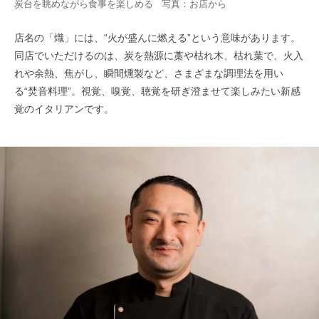
炭台を眺めながら食事を楽しめる 写真：お店から
店名の「熾」には、“火が盛んに燃える”という意味があります。
同店でいただけるのは、炭を熱源に藁や枯れ木、枯れ葉で、火入
れや余熱、焦がし、瞬間燻製など、さまざまな調理法を用い
る“焚音料理”。視覚、嗅覚、聴覚を研ぎ澄ませて楽しみたい新感
覚のイタリアンです。