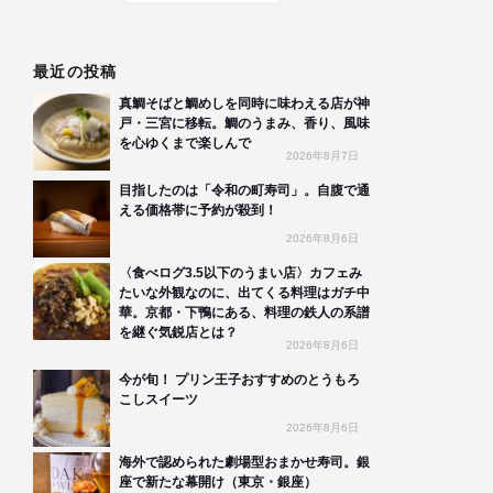
最近の投稿
真鯛そばと鯛めしを同時に味わえる店が神
戸・三宮に移転。鯛のうまみ、香り、風味
を心ゆくまで楽しんで
2026年8月7日
目指したのは「令和の町寿司」。自腹で通
える価格帯に予約が殺到！
2026年8月6日
〈食べログ3.5以下のうまい店〉カフェみ
たいな外観なのに、出てくる料理はガチ中
華。京都・下鴨にある、料理の鉄人の系譜
を継ぐ気鋭店とは？
2026年8月6日
今が旬！ プリン王子おすすめのとうもろ
こしスイーツ
2026年8月6日
海外で認められた劇場型おまかせ寿司。銀
座で新たな幕開け（東京・銀座）