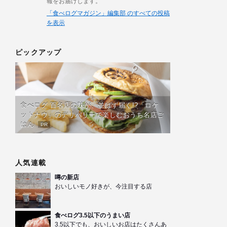
報をお届けします。
「食べログマガジン」編集部 のすべての投稿
を表示
ピックアップ
食べログ 百名店の味が、並ばず届く!?「ロケ
ットナウ」のデリバリーで楽しむおうち名店ご
はん
PR
人気連載
噂の新店
おいしいモノ好きが、今注目する店
食べログ3.5以下のうまい店
3.5以下でも、おいしいお店はたくさんあ