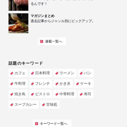
るんです！
マガジンまとめ
過去記事からジャンル別にピックアップ。
連載一覧へ
話題のキーワード
カフェ
日本料理
ラーメン
パン
牛料理
フレンチ
かき氷
ケーキ
焼き鳥
ビストロ
中華料理
寿司
スープカレー
甘味処
キーワード一覧へ