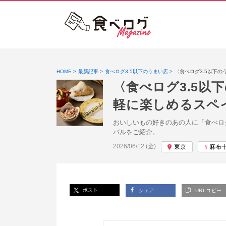
HOME
最新記事
食べログ3.5以下のうまい店
〈食べログ3.5以下
〈食べログ3.5以
軽に楽しめるスペ
おいしいもの好きのあの人に「食べロ
バルをご紹介。
投稿日:
2026/06/12 (金)
東京
麻布
ポスト
シェア
URLコピー