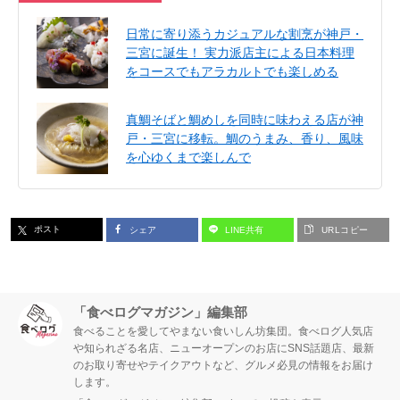
日常に寄り添うカジュアルな割烹が神戸・
三宮に誕生！ 実力派店主による日本料理
をコースでもアラカルトでも楽しめる
真鯛そばと鯛めしを同時に味わえる店が神
戸・三宮に移転。鯛のうまみ、香り、風味
を心ゆくまで楽しんで
ポスト
シェア
LINE共有
URLコピー
「食べログマガジン」編集部
食べることを愛してやまない食いしん坊集団。食べログ人気店
や知られざる名店、ニューオープンのお店にSNS話題店、最新
のお取り寄せやテイクアウトなど、グルメ必見の情報をお届け
します。