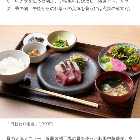
サゴのアラを使った潮汁、小松菜のおひたし、焼きナス、サラ
ダ、香の物。午後からの仕事への英気を養うには充実の献立だ。
「日替わり定食」1,700円
昼の人気メニュー、近藤製麺工場の麺を使った和風中華蕎麦。奥