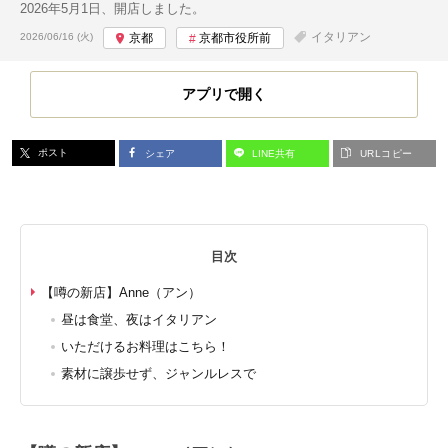
2026年5月1日、開店しました。
投稿日:
イタリアン
2026/06/16 (火)
京都
京都市役所前
アプリで開く
ポスト
シェア
LINE共有
URLコピー
目次
【噂の新店】Anne（アン）
昼は食堂、夜はイタリアン
いただけるお料理はこちら！
素材に譲歩せず、ジャンルレスで