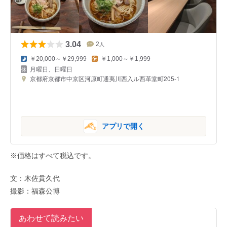
3.04
2
人
￥20,000～￥29,999
￥1,000～￥1,999
月曜日、日曜日
京都府京都市中京区河原町通夷川西入ル西革堂町205-1
アプリで開く
※価格はすべて税込です。
文：木佐貫久代
撮影：福森公博
あわせて読みたい