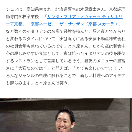
シェフは、高知県生まれ、北海道育ちの木原章太さん。京都調理
師専門学校卒業後、「
サンタ・マリア・ノヴェッラ ティサネリ
ーア京都
」「
京都ネーゼ
」「
ザ・サウザンド京都 スカーラエ
」
など数々のイタリアンの名店で経験を積んだ。昼と夜とでがらり
と変わるスタイルについて「実は近くにある安藤不動産株式会社
の社員食堂も兼ねているのです」と木原さん。だから昼は和食中
心の親しみやすい食堂として、夜は培ったイタリアンの技を駆使
するレストランとして営業しているそう。昼夜のメニューの豊富
さに「大変なのでは？」と問えば、「とても楽しいですよ！ い
ろんなジャンルの料理に触れることで、新しい料理へのアイデア
も膨らみます」と木原さんは笑う。