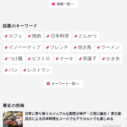
連載一覧へ
話題のキーワード
カフェ
焼肉
日本料理
とんかつ
イノベーティブ
フレンチ
焼き鳥
ラーメン
つけ麺
ビストロ
ケーキ
和菓子
かき氷
パン
レストラン
キーワード一覧へ
最近の投稿
日常に寄り添うカジュアルな割烹が神戸・三宮に誕生！ 実力派
店主による日本料理をコースでもアラカルトでも楽しめる
2026年8月8日