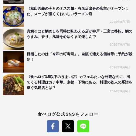
〈秋山具義の今月のオスス麺〉有名店出身の店主がオープンし
た、スープが濃くておいしいラーメン店
2026年8月7日
真鯛そばと鯛めしを同時に味わえる店が神戸・三宮に移転。鯛の
うまみ、香り、風味を心ゆくまで楽しんで
2026年8月7日
目指したのは「令和の町寿司」。自腹で通える価格帯に予約が殺
到！
2026年8月6日
〈食べログ3.5以下のうまい店〉カフェみたいな外観なのに、出
てくる料理はガチ中華。京都・下鴨にある、料理の鉄人の系譜を
継ぐ気鋭店とは？
2026年8月6日
食べログ公式SNSをフォロー