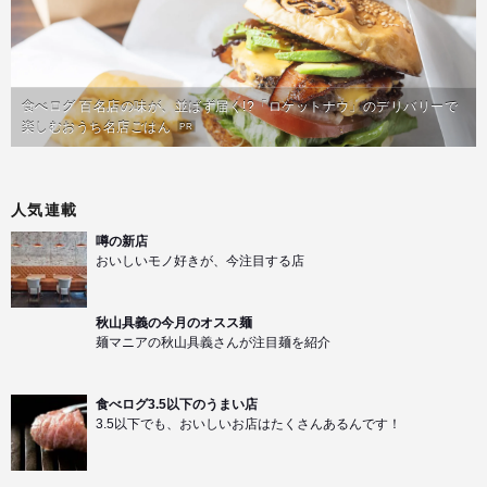
食べログ 百名店の味が、並ばず届く!?「ロケットナウ」のデリバリーで
楽しむおうち名店ごはん
PR
人気連載
噂の新店
おいしいモノ好きが、今注目する店
秋山具義の今月のオスス麺
麺マニアの秋山具義さんが注目麺を紹介
食べログ3.5以下のうまい店
3.5以下でも、おいしいお店はたくさんあるんです！