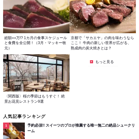
総額○○万!? 1カ月の食事スケジュール
京都で「サカエヤ」の肉を味わうなら
と食費を全公開！（3月・マッキー牧
ここ！ 牛肉の新しい世界が広がる、
元）
熟成肉の炭火焼きとは？
もっと見る
〈関西版〉桜の季節はもうすぐ！ 絶
景お花見レストラン9選
人気記事ランキング
予約必須!! スイーツのプロが推薦する唯一無二の絶品シュークリ
ーム