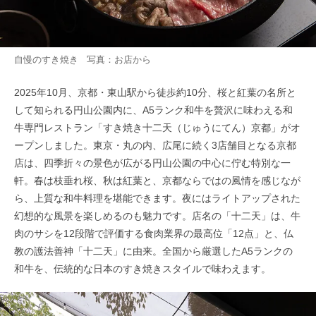
自慢のすき焼き 写真：お店から
2025年10月、京都・東山駅から徒歩約10分、桜と紅葉の名所と
して知られる円山公園内に、A5ランク和牛を贅沢に味わえる和
牛専門レストラン「すき焼き十二天（じゅうにてん）京都」がオ
ープンしました。東京・丸の内、広尾に続く3店舗目となる京都
店は、四季折々の景色が広がる円山公園の中心に佇む特別な一
軒。春は枝垂れ桜、秋は紅葉と、京都ならではの風情を感じなが
ら、上質な和牛料理を堪能できます。夜にはライトアップされた
幻想的な風景を楽しめるのも魅力です。店名の「十二天」は、牛
肉のサシを12段階で評価する食肉業界の最高位「12点」と、仏
教の護法善神「十二天」に由来。全国から厳選したA5ランクの
和牛を、伝統的な日本のすき焼きスタイルで味わえます。