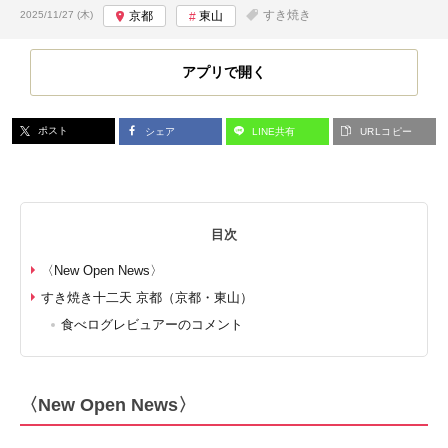
投稿日:
すき焼き
2025/11/27 (木)
京都
東山
アプリで開く
ポスト
シェア
LINE共有
URLコピー
目次
〈New Open News〉
すき焼き十二天 京都（京都・東山）
食べログレビュアーのコメント
〈New Open News〉