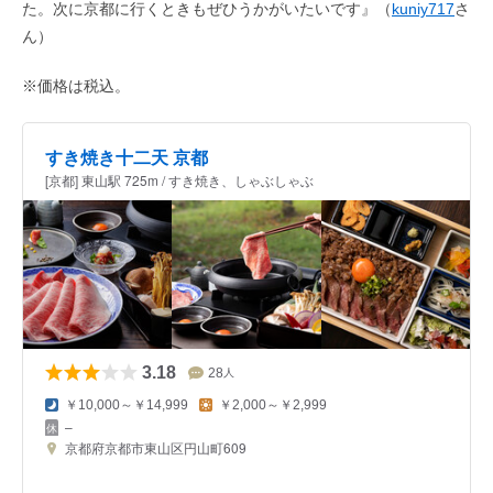
た。次に京都に行くときもぜひうかがいたいです』（
kuniy717
さ
ん）
※価格は税込。
すき焼き十二天 京都
[京都] 東山駅 725m / すき焼き、しゃぶしゃぶ
3.18
28
人
￥10,000～￥14,999
￥2,000～￥2,999
–
京都府京都市東山区円山町609