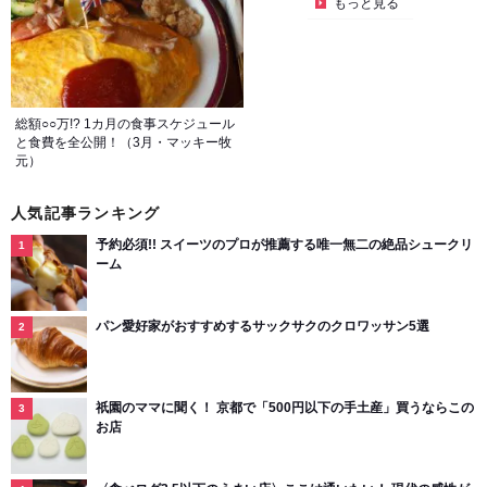
もっと見る
総額○○万!? 1カ月の食事スケジュール
と食費を全公開！（3月・マッキー牧
元）
人気記事ランキング
予約必須!! スイーツのプロが推薦する唯一無二の絶品シュークリ
ーム
パン愛好家がおすすめするサックサクのクロワッサン5選
祇園のママに聞く！ 京都で「500円以下の手土産」買うならこの
お店