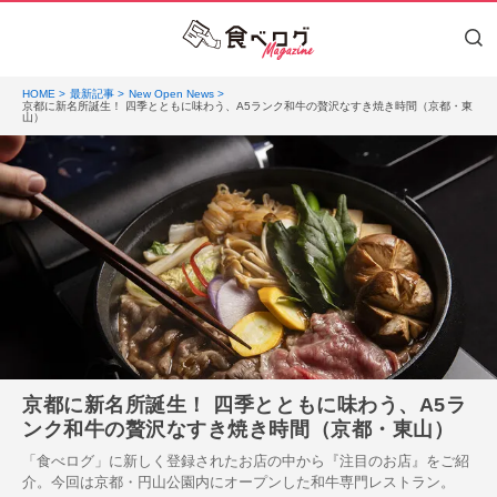
HOME
最新記事
New Open News
京都に新名所誕生！ 四季とともに味わう、A5ランク和牛の贅沢なすき焼き時間（京都・東
山）
京都に新名所誕生！ 四季とともに味わう、A5ラ
ンク和牛の贅沢なすき焼き時間（京都・東山）
「食べログ」に新しく登録されたお店の中から『注目のお店』をご紹
介。今回は京都・円山公園内にオープンした和牛専門レストラン。