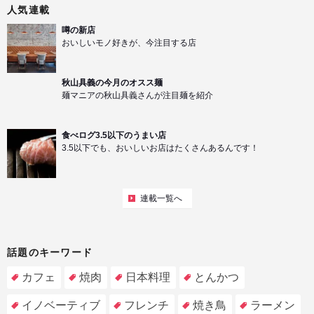
人気連載
噂の新店
おいしいモノ好きが、今注目する店
秋山具義の今月のオスス麺
麺マニアの秋山具義さんが注目麺を紹介
食べログ3.5以下のうまい店
3.5以下でも、おいしいお店はたくさんあるんです！
連載一覧へ
話題のキーワード
カフェ
焼肉
日本料理
とんかつ
イノベーティブ
フレンチ
焼き鳥
ラーメン