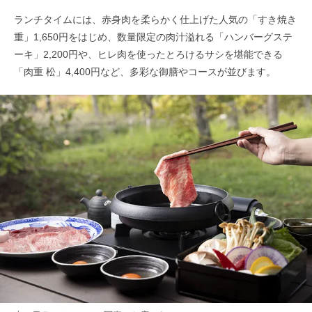
ランチタイムには、赤身肉を柔らかく仕上げた人気の「すき焼き
重」1,650円をはじめ、数量限定の肉汁溢れる「ハンバーグステ
ーキ」2,200円や、ヒレ肉を使ったとろけるサシを堪能できる
「肉重 松」4,400円など、多彩な御膳やコースが並びます。