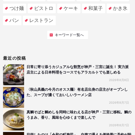
つけ麺
ビストロ
ケーキ
和菓子
かき氷
パン
レストラン
キーワード一覧へ
最近の投稿
日常に寄り添うカジュアルな割烹が神戸・三宮に誕生！ 実力派
店主による日本料理をコースでもアラカルトでも楽しめる
2026年8月8日
〈秋山具義の今月のオスス麺〉有名店出身の店主がオープンし
た、スープが濃くておいしいラーメン店
2026年8月7日
真鯛そばと鯛めしを同時に味わえる店が神戸・三宮に移転。鯛の
うまみ、香り、風味を心ゆくまで楽しんで
2026年8月7日
目指したのは「令和の町寿司」。自腹で通える価格帯に予約が殺