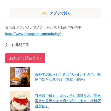
アプリで開く
食べログマガジンで紹介したお店を動画で配信中！
https://www.instagram.com/tabelog/
文：佐藤明日香
あわせて読みたい
海外で認められた劇場型おまかせ寿司。銀
座で新たな幕開け（東京・銀座）
有田焼で供す、絹のように繊細な氷。週末
限定の贅沢かき氷店が誕生（東京・板橋区
役所前）