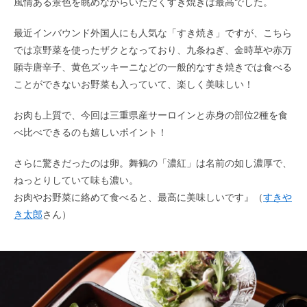
風情ある景色を眺めながらいただくすき焼きは最高でした。
最近インバウンド外国人にも人気な「すき焼き」ですが、こちら
では京野菜を使ったザクとなっており、九条ねぎ、金時草や赤万
願寺唐辛子、黄色ズッキーニなどの一般的なすき焼きでは食べる
ことができないお野菜も入っていて、楽しく美味しい！
お肉も上質で、今回は三重県産サーロインと赤身の部位2種を食
べ比べできるのも嬉しいポイント！
さらに驚きだったのは卵。舞鶴の「濃紅」は名前の如し濃厚で、
ねっとりしていて味も濃い。
お肉やお野菜に絡めて食べると、最高に美味しいです』（
すきや
き太郎
さん）