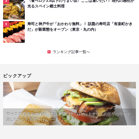
〈食べログ3.5以下のうまい店〉ここは通いたい！ 現代の感性が
光るスペイン郷土料理
寿司と神戸牛が「おかわり無料」！ 話題の寿司店「有楽町かき
だ」が新業態をオープン（東京・丸の内）
ランキング記事一覧へ
ピックアップ
食べログ 百名店の味が、並ばず届く!?「ロケットナウ」のデリバリーで
楽しむおうち名店ごはん
PR