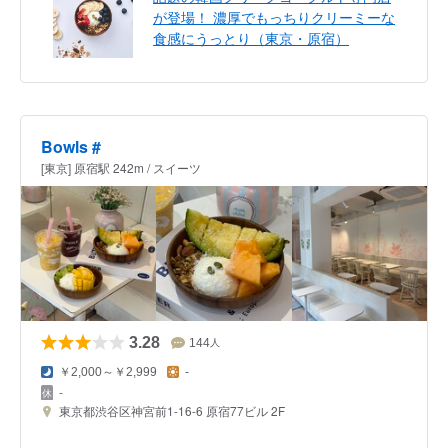
が登場！ 濃厚でもっちりクリーミーな
食感にうっとり（東京・原宿）
Bowls #
[東京] 原宿駅 242m / スイーツ
3.28
144
人
￥2,000～￥2,999
-
-
東京都渋谷区神宮前1-16-6 原宿77ビル 2F