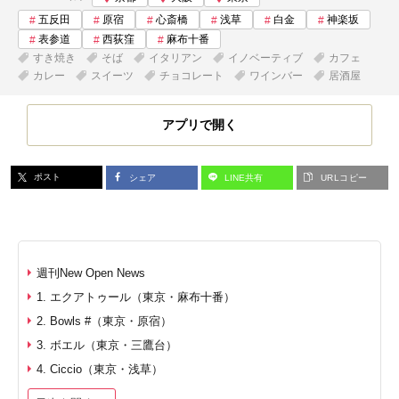
五反田
原宿
心斎橋
浅草
白金
神楽坂
表参道
西荻窪
麻布十番
すき焼き
そば
イタリアン
イノベーティブ
カフェ
カレー
スイーツ
チョコレート
ワインバー
居酒屋
アプリで開く
ポスト
シェア
LINE共有
URLコピー
週刊New Open News
1. エクアトゥール（東京・麻布十番）
2. Bowls #（東京・原宿）
3. ボエル（東京・三鷹台）
4. Ciccio（東京・浅草）