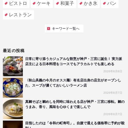
ビストロ
ケーキ
和菓子
かき氷
パン
レストラン
キーワード一覧へ
最近の投稿
日常に寄り添うカジュアルな割烹が神戸・三宮に誕生！ 実力派
店主による日本料理をコースでもアラカルトでも楽しめる
2026年8月8日
〈秋山具義の今月のオスス麺〉有名店出身の店主がオープンし
た、スープが濃くておいしいラーメン店
2026年8月7日
真鯛そばと鯛めしを同時に味わえる店が神戸・三宮に移転。鯛の
うまみ、香り、風味を心ゆくまで楽しんで
2026年8月7日
目指したのは「令和の町寿司」。自腹で通える価格帯に予約が殺