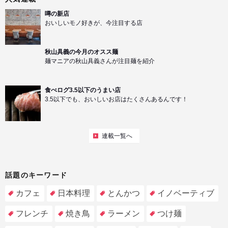
噂の新店
おいしいモノ好きが、今注目する店
秋山具義の今月のオスス麺
麺マニアの秋山具義さんが注目麺を紹介
食べログ3.5以下のうまい店
3.5以下でも、おいしいお店はたくさんあるんです！
連載一覧へ
話題のキーワード
カフェ
日本料理
とんかつ
イノベーティブ
フレンチ
焼き鳥
ラーメン
つけ麺