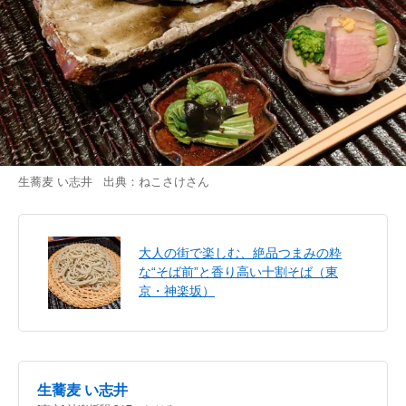
生蕎麦 い志井 出典：
ねこさけ
さん
大人の街で楽しむ、絶品つまみの粋
な“そば前”と香り高い十割そば（東
京・神楽坂）
生蕎麦 い志井