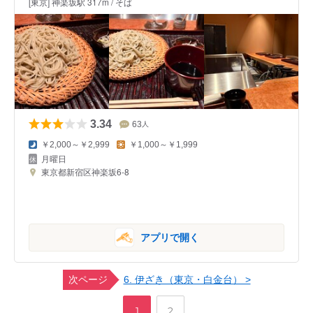
[東京] 神楽坂駅 317m / そば
3.34
63
人
￥2,000～￥2,999
￥1,000～￥1,999
月曜日
東京都新宿区神楽坂6-8
アプリで開く
次ページ
6. 伊ざき（東京・白金台） >
,
ペ
ペ
1
2