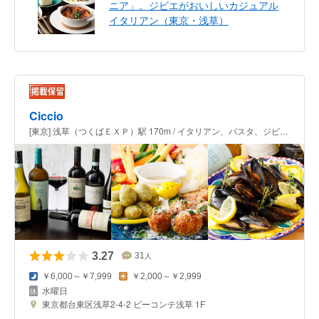
ニア」。ジビエがおいしいカジュアル
イタリアン（東京・浅草）
Ciccio
[東京] 浅草（つくばＥＸＰ）駅 170m / イタリアン、パスタ、ジビエ料理
3.27
31
人
￥6,000～￥7,999
￥2,000～￥2,999
水曜日
東京都台東区浅草2-4-2 ビーコンテ浅草 1F