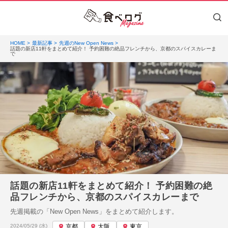
HOME
最新記事
先週のNew Open News
話題の新店11軒をまとめて紹介！ 予約困難の絶品フレンチから、京都のスパイスカレーま
で
話題の新店11軒をまとめて紹介！ 予約困難の絶
品フレンチから、京都のスパイスカレーまで
先週掲載の「New Open News」をまとめて紹介します。
投稿日:
2024/05/29 (水)
京都
大阪
東京