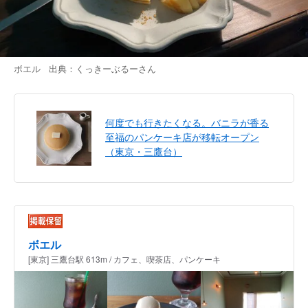
ボエル 出典：
くっきーぶるー
さん
何度でも行きたくなる。バニラが香る
至福のパンケーキ店が移転オープン
（東京・三鷹台）
ボエル
[東京] 三鷹台駅 613m / カフェ、喫茶店、パンケーキ