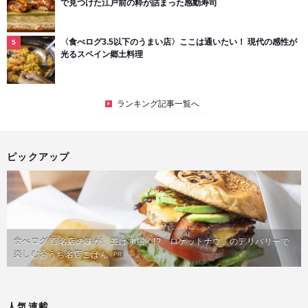
で見つけた江戸前の粋が詰まった感動寿司
〈食べログ3.5以下のうまい店〉ここは通いたい！ 現代の感性が
光るスペイン郷土料理
ランキング記事一覧へ
ピックアップ
食べログ 百名店の味が、並ばず届く!?「ロケットナウ」のデリバリーで
楽しむおうち名店ごはん
PR
人気連載