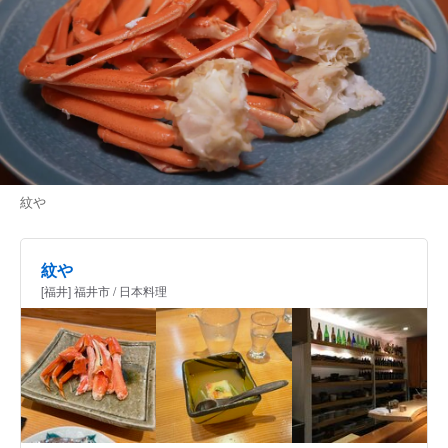
紋や
紋や
[福井] 福井市 / 日本料理