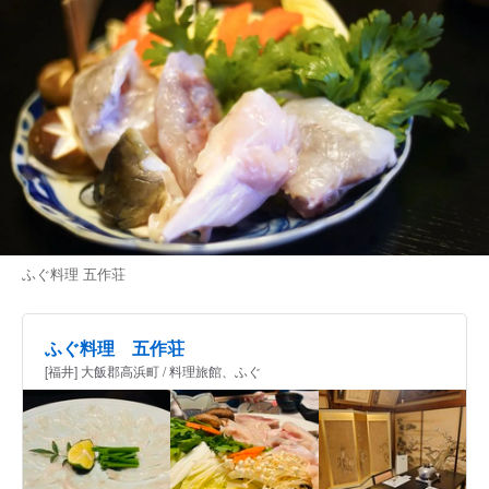
ふぐ料理 五作荘
ふぐ料理 五作荘
[福井] 大飯郡高浜町 / 料理旅館、ふぐ