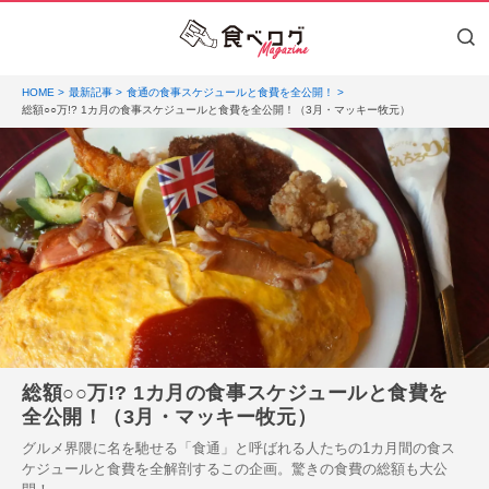
HOME
最新記事
食通の食事スケジュールと食費を全公開！
総額○○万!? 1カ月の食事スケジュールと食費を全公開！（3月・マッキー牧元）
総額○○万!? 1カ月の食事スケジュールと食費を
全公開！（3月・マッキー牧元）
グルメ界隈に名を馳せる「食通」と呼ばれる人たちの1カ月間の食ス
ケジュールと食費を全解剖するこの企画。驚きの食費の総額も大公