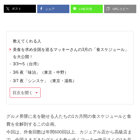
ポスト
シェア
LINE共有
URLコピー
教えてくれる人
美食を求め全国を巡るマッキーさんの3月の「食スケジュール」
を大公開！
3/3〜5（台湾）
3/6 夜「味治」（東京・中野）
3/7 夜「シンスケ」（東京・湯島）
目次を開く
グルメ界隈に名を馳せる人たちの1カ月間の食スケジュールと食
費を全解剖するこの企画。
今回は、外食回数は年間600回以上、カジュアル店から高級店ま
で、全国さまざまなグルメを食べ歩くマッキー牧元さんの1カ月