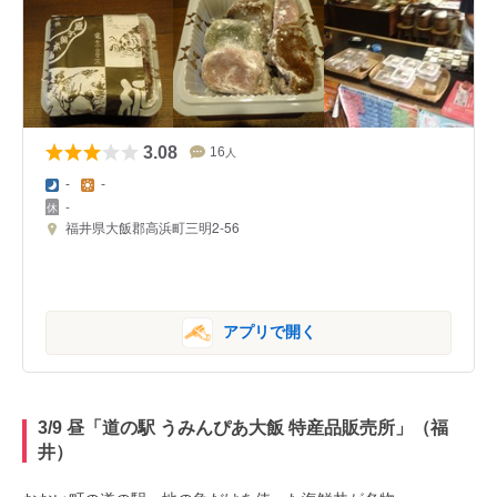
3.08
16
人
-
-
-
福井県大飯郡高浜町三明2-56
アプリで開く
3/9 昼「道の駅 うみんぴあ大飯 特産品販売所」（福
井）