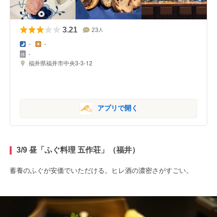
3.21
23
人
-
-
-
福井県福井市中央3-3-12
アプリで開く
3/9 昼「ふぐ料理 五作荘」（福井）
蓄養のふぐが安価でいただける。ヒレ酒の濃密さがすごい。