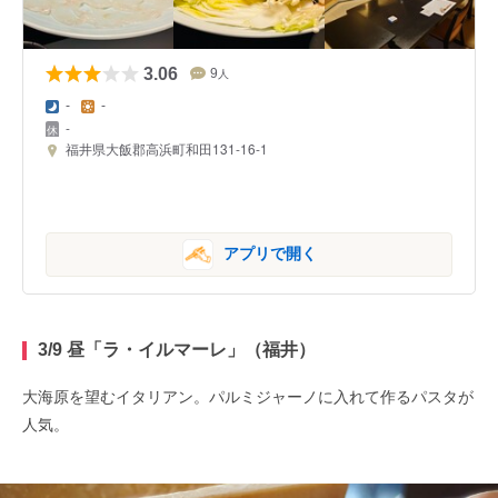
3.06
9
人
-
-
-
福井県大飯郡高浜町和田131-16-1
アプリで開く
3/9 昼「ラ・イルマーレ」（福井）
大海原を望むイタリアン。パルミジャーノに入れて作るパスタが
人気。