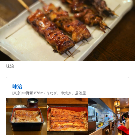
味治
味治
[東京] 中野駅 278m / うなぎ、串焼き、居酒屋