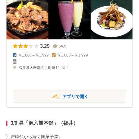
3.29
64
人
￥1,000～￥1,999
￥1,000～￥1,999
-
福井県大飯郡高浜町畑11-15-4
アプリで開く
3/9 昼「源六餅本舗」（福井）
江戸時代から続く餅菓子屋。