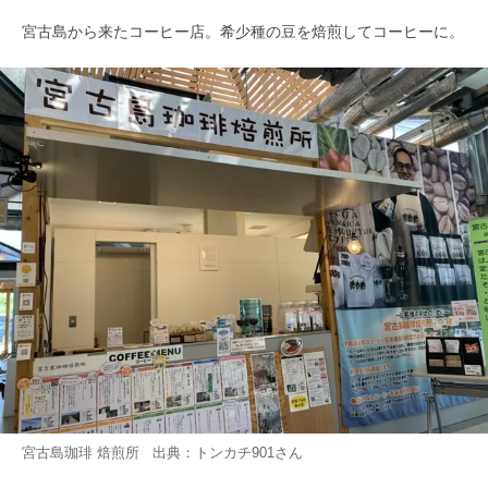
宮古島から来たコーヒー店。希少種の豆を焙煎してコーヒーに。
宮古島珈琲 焙煎所 出典：
トンカチ901
さん