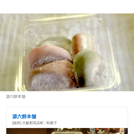
源六餅本舗
源六餅本舗
[福井] 大飯郡高浜町 / 和菓子