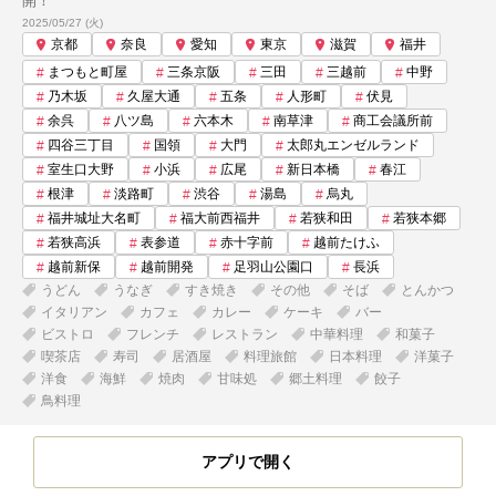
開！
投稿日:
2025/05/27 (火)
京都
奈良
愛知
東京
滋賀
福井
まつもと町屋
三条京阪
三田
三越前
中野
乃木坂
久屋大通
五条
人形町
伏見
余呉
八ツ島
六本木
南草津
商工会議所前
四谷三丁目
国領
大門
太郎丸エンゼルランド
室生口大野
小浜
広尾
新日本橋
春江
根津
淡路町
渋谷
湯島
烏丸
福井城址大名町
福大前西福井
若狭和田
若狭本郷
若狭高浜
表参道
赤十字前
越前たけふ
越前新保
越前開発
足羽山公園口
長浜
うどん
うなぎ
すき焼き
その他
そば
とんかつ
イタリアン
カフェ
カレー
ケーキ
バー
ビストロ
フレンチ
レストラン
中華料理
和菓子
喫茶店
寿司
居酒屋
料理旅館
日本料理
洋菓子
洋食
海鮮
焼肉
甘味処
郷土料理
餃子
鳥料理
アプリで開く