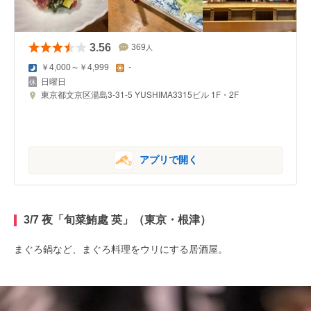
3.56
369
人
￥4,000～￥4,999
-
日曜日
東京都文京区湯島3-31-5 YUSHIMA3315ビル 1F・2F
アプリで開く
3/7 夜「旬菜鮪處 英」（東京・根津）
まぐろ鍋など、まぐろ料理をウリにする居酒屋。