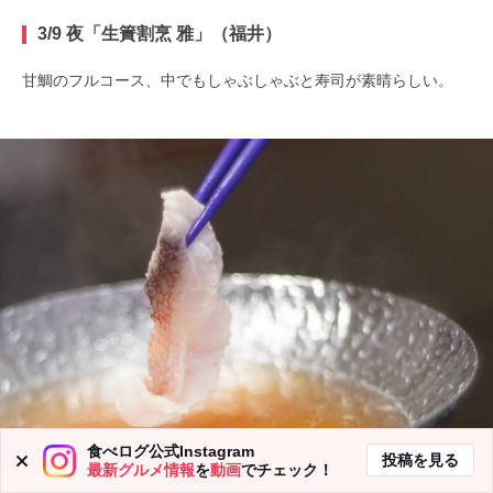
3/9 夜「生簀割烹 雅」（福井）
甘鯛のフルコース、中でもしゃぶしゃぶと寿司が素晴らしい。
食べログ公式Instagram
投稿を見る
最新グルメ情報
を
動画
でチェック！
生簀割烹 雅