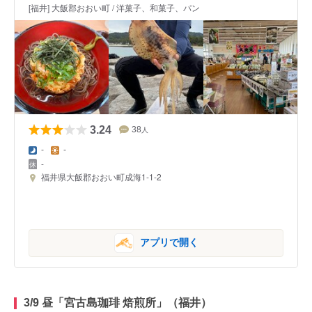
[福井] 大飯郡おおい町 / 洋菓子、和菓子、パン
3.24
38
人
-
-
-
福井県大飯郡おおい町成海1-1-2
アプリで開く
3/9 昼「宮古島珈琲 焙煎所」（福井）