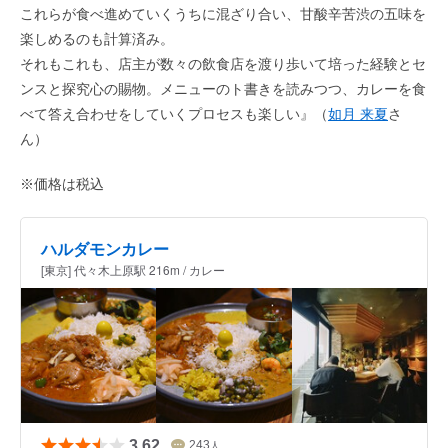
これらが食べ進めていくうちに混ざり合い、甘酸辛苦渋の五味を
楽しめるのも計算済み。
それもこれも、店主が数々の飲食店を渡り歩いて培った経験とセ
ンスと探究心の賜物。メニューのト書きを読みつつ、カレーを食
べて答え合わせをしていくプロセスも楽しい』（
如月 来夏
さ
ん）
※価格は税込
ハルダモンカレー
[東京] 代々木上原駅 216m / カレー
3.62
243
人