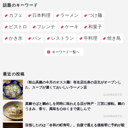
話題のキーワード
カフェ
日本料理
ラーメン
つけ麺
ビストロ
フレンチ
ケーキ
和菓子
かき氷
パン
レストラン
牛料理
焼き鳥
キーワード一覧へ
最近の投稿
〈秋山具義の今月のオスス麺〉有名店出身の店主がオープンし
た、スープが濃くておいしいラーメン店
2026年8月7日
真鯛そばと鯛めしを同時に味わえる店が神戸・三宮に移転。鯛の
うまみ、香り、風味を心ゆくまで楽しんで
2026年8月7日
目指したのは「令和の町寿司」。自腹で通える価格帯に予約が殺