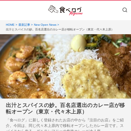
HOME
最新記事
New Open News
出汁とスパイスの妙。百名店選出のカレー店が移転オープン（東京・代々木上原）
出汁とスパイスの妙。百名店選出のカレー店が移
転オープン（東京・代々木上原）
「食べログ」に新しく登録されたお店の中から『注目のお店』をご紹
介。今回は、同じ代々木上原内で移転オープンしたカレー店です。ス