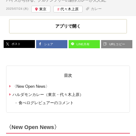
パイスから作る、グルテンフリーの創作カレーが大人気。
投稿日:
カレー
2025/07/24 (木)
東京
代々木上原
アプリで開く
ポスト
シェア
LINE共有
URLコピー
目次
〈New Open News〉
ハルダモンカレー（東京・代々木上原）
食べログレビュアーのコメント
〈New Open News〉