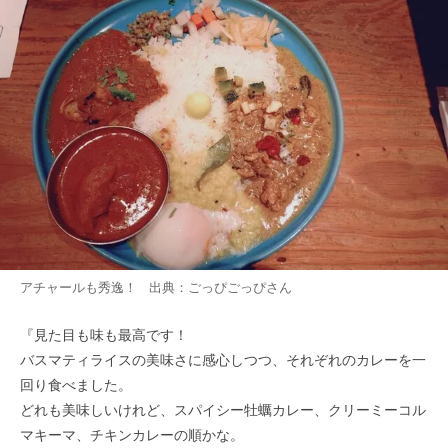
アチャールも秀逸！ 出典：
ごっぴごっぴ
さん
『見た目も味も最高です！
バスマティライスの美味さに感心しつつ、それぞれのカレーを一
回り食べました。
どれも美味しいけれど、スパイシー牡蠣カレー、クリーミーコル
マキーマ、チキンカレーの順かな。