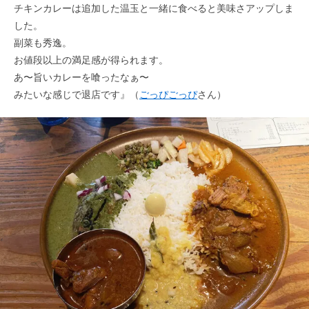
チキンカレーは追加した温玉と一緒に食べると美味さアップしま
した。
副菜も秀逸。
お値段以上の満足感が得られます。
あ〜旨いカレーを喰ったなぁ〜
みたいな感じで退店です』（
ごっぴごっぴ
さん）