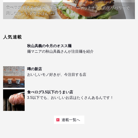
食べログ 百名店の味が、並ばず届く!?「ロケットナウ」のデリバリーで
楽しむおうち名店ごはん
PR
人気連載
秋山具義の今月のオスス麺
麺マニアの秋山具義さんが注目麺を紹介
噂の新店
おいしいモノ好きが、今注目する店
食べログ3.5以下のうまい店
3.5以下でも、おいしいお店はたくさんあるんです！
連載一覧へ