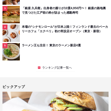
「銀座 久兵衛」出身者の握りが10貫4,950円〜！ 銀座の路地裏
で見つけた江戸前の粋が詰まった感動寿司
本場の“シナモンロール”が日本上陸！フィンランド最古のベーカ
リーカフェ「エクベリ」初の常設店オープン（東京・新宿）
ラーメン王も注目！ 東京のラーメン新店4選
ランキング記事一覧へ
ピックアップ