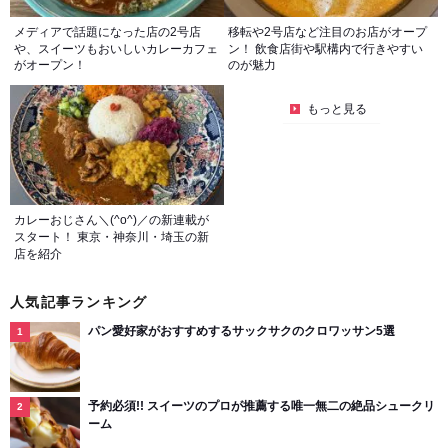
メディアで話題になった店の2号店
移転や2号店など注目のお店がオープ
や、スイーツもおいしいカレーカフェ
ン！ 飲食店街や駅構内で行きやすい
がオープン！
のが魅力
もっと見る
カレーおじさん＼(^o^)／の新連載が
スタート！ 東京・神奈川・埼玉の新
店を紹介
人気記事ランキング
パン愛好家がおすすめするサックサクのクロワッサン5選
予約必須!! スイーツのプロが推薦する唯一無二の絶品シュークリ
ーム