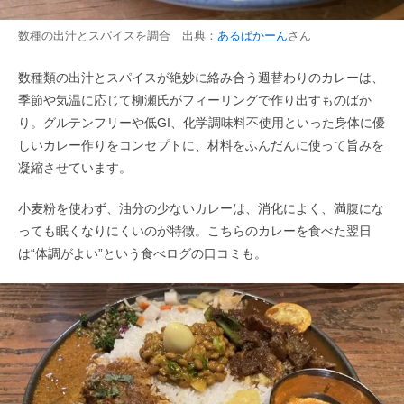
数種の出汁とスパイスを調合 出典：
あるぱかーん
さん
数種類の出汁とスパイスが絶妙に絡み合う週替わりのカレーは、
季節や気温に応じて柳瀬氏がフィーリングで作り出すものばか
り。グルテンフリーや低GI、化学調味料不使用といった身体に優
しいカレー作りをコンセプトに、材料をふんだんに使って旨みを
凝縮させています。
小麦粉を使わず、油分の少ないカレーは、消化によく、満腹にな
っても眠くなりにくいのが特徴。こちらのカレーを食べた翌日
は“体調がよい”という食べログの口コミも。