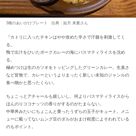
3種のあいがけプレート 出典：
如月 来夏
さん
『カトリに入ったチキンはやや攻めた辛さで汗腺を刺激してく
る。
鴨で出汁をひいたポークカレーの海にバスマティライスを沈め
る。
極めつけは生のカツオをトッピングしたグリーンカレー。生臭さ
など皆無で、カレーというよりまったく新しい未知のジャンルの
食べ物かと思ったくらい。
ちょこっとアチャールも嬉しいし、何よりバスマティライスから
ほんのりココナッツの香りがするのがたまらない。
中華丼みたいにちょこんと乗ったうずらの玉子がキュート。メニ
ューに載ってないムング豆のダルがおまけ程度によそわれている
のもポイント。