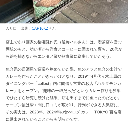
入り口 出典：
CAP10KZ
さん
店主であり画家の柳瀬謙作氏（通称ハルさん）は、喫茶店を営む
両親のもと、幼い頃から洋食とコーヒーに囲まれて育ち、20代か
ら絵を描きながらエンタメ業や飲食業に従事していたそう。
魚介系の居酒屋で店長を務めていた際、魚のアラと魚介の出汁で
カレーを作ったことがきっかけとなり、2019年4月代々木上原の
ダイニングバー「collect」内に間借り営業のお店「ハルダモンカ
レー」をオープン。“趣味の一環だった”というカレー作りを独学
でひたすら研究し続けた結果、店を出すまでに至ったのだとか。
オープン後は瞬く間に口コミが広がり、行列ができる人気店に。
その実力は、2023年、2024年の食べログ カレー TOKYO 百名店
に選出されていることからも明らかです。