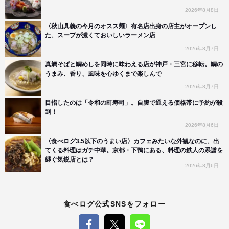
2026年8月8日
〈秋山具義の今月のオスス麺〉有名店出身の店主がオープンし
た、スープが濃くておいしいラーメン店
2026年8月7日
真鯛そばと鯛めしを同時に味わえる店が神戸・三宮に移転。鯛の
うまみ、香り、風味を心ゆくまで楽しんで
2026年8月7日
目指したのは「令和の町寿司」。自腹で通える価格帯に予約が殺
到！
2026年8月6日
〈食べログ3.5以下のうまい店〉カフェみたいな外観なのに、出
てくる料理はガチ中華。京都・下鴨にある、料理の鉄人の系譜を
継ぐ気鋭店とは？
2026年8月6日
食べログ公式SNSをフォロー