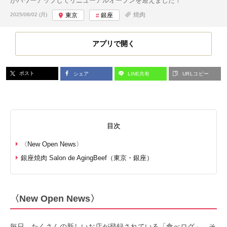
がパワーアップしてリニューアルオープンを迎えました！
投稿日:
焼肉
2025/06/02 (月)
東京
銀座
アプリで開く
ポスト
シェア
LINE共有
URLコピー
目次
〈New Open News〉
銀座焼肉 Salon de AgingBeef（東京・銀座）
〈New Open News〉
毎日、たくさんの新しいお店が登録されている「食べログ」。そ