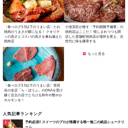
〈食べログ3.5以下のうまい店〉たれ
小池克臣が推す「予約困難予備軍」の
焼肉のうまさが癖になる！ クオリテ
焼肉店はここだ！ 惜しまれつつも閉
ィの高さとコスパの高さを兼ね備えた
店した老舗町焼肉店が場所を変え、次
焼肉店
世代に味を継承する
もっと見る
〈食べログ3.5以下のうまい店〉世田
谷の名店「ら・ぼうふ」のDNAを受け
継ぐ店主の店でとろける和牛や艶やか
ホルモンを！
人気記事ランキング
予約必須!! スイーツのプロが推薦する唯一無二の絶品シュークリ
ーム