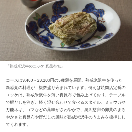
「熟成米沢牛のユッケ 真昆布包」
コースは9,460～23,100円の5種類を展開。熟成米沢牛を使った
新感覚の料理が、複数盛り込まれています。例えば焼肉店定番の
ユッケは、熟成米沢牛を薄い真昆布で包み上げており、テーブル
で鰹だしを注ぎ、軽く混ぜ合わせて食べるスタイル。ミョウガや
万能ネギ、ゴマなどの薬味がさわやかで、奥久慈卵の卵黄のまろ
やかさと真昆布や鰹だしの風味が熟成米沢牛のうまみを後押しし
てくれます。