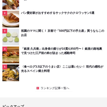
パン愛好家がおすすめするサックサクのクロワッサン5選
祇園のママに聞く！ 京都で「500円以下の手土産」買うならこの
お店
「銀座 久兵衛」出身者の握りが10貫4,950円〜！ 銀座の路地裏
で見つけた江戸前の粋が詰まった感動寿司
〈食べログ3.5以下のうまい店〉ここは通いたい！ 現代の感性が
光るスペイン郷土料理
ランキング記事一覧へ
ピックアップ