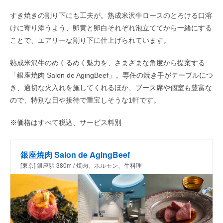
すき焼きの割り下にも工夫が。熟成米沢牛ロースのとろける口溶
けに寄り添うよう、卵黄と卵白それぞれ泡立ててから一緒にする
ことで、エアリーな割り下に仕上げられています。
熟成米沢牛のめくるめく魅力を、さまざまな角度から提案する
「銀座焼肉 Salon de AgingBeef」。専任の焼き手がテーブルにつ
き、適切な火入れを施してくれるほか、ブース席や個室も豊富な
ので、特別な日や接待で重宝しそうな1軒です。
※価格はすべて税込、サービス料別
銀座焼肉 Salon de AgingBeef
[東京] 銀座駅 380m / 焼肉、ホルモン、牛料理