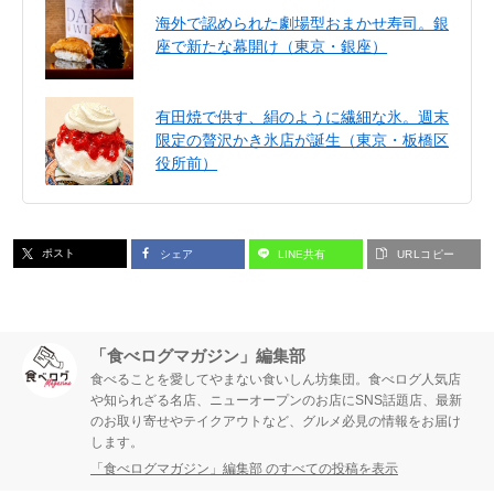
海外で認められた劇場型おまかせ寿司。銀
座で新たな幕開け（東京・銀座）
有田焼で供す、絹のように繊細な氷。週末
限定の贅沢かき氷店が誕生（東京・板橋区
役所前）
ポスト
シェア
LINE共有
URLコピー
「食べログマガジン」編集部
食べることを愛してやまない食いしん坊集団。食べログ人気店
や知られざる名店、ニューオープンのお店にSNS話題店、最新
のお取り寄せやテイクアウトなど、グルメ必見の情報をお届け
します。
「食べログマガジン」編集部 のすべての投稿を表示