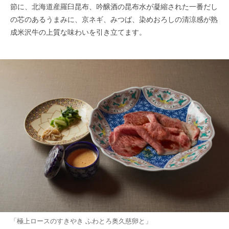
節に、北海道産羅臼昆布、吟醸酒の昆布水が凝縮された一番だし
の芯のあるうまみに、京ネギ、みつば、染めおろしの清涼感が熟
成米沢牛の上質な味わいを引き立てます。
「極上ロースのすきやき ふわとろ奥久慈卵と」