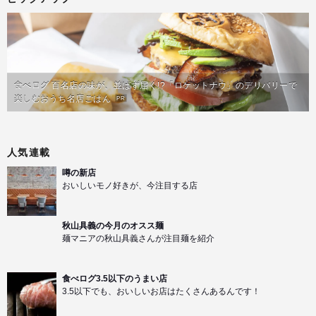
食べログ 百名店の味が、並ばず届く!?「ロケットナウ」のデリバリーで
楽しむおうち名店ごはん
PR
人気連載
噂の新店
おいしいモノ好きが、今注目する店
秋山具義の今月のオスス麺
麺マニアの秋山具義さんが注目麺を紹介
食べログ3.5以下のうまい店
3.5以下でも、おいしいお店はたくさんあるんです！