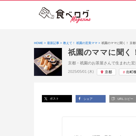
HOME
最新記事
教えて！ 祇園の宏美ママ
祇園のママに聞く！ 京
祇園のママに聞く
京都・祇園のお茶屋さんで生まれた宏
投稿日:
2025/05/01 (木)
京都
出町
ポスト
シェア
URLコピー