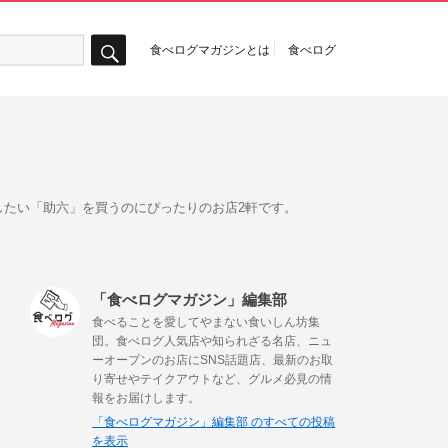
食べログマガジンとは
食べログ
検
索
たい「助六」を買うのにぴったりのお店2軒です。
「食べログマガジン」編集部
食べることを愛してやまない食いしん坊集
団。食べログ人気店や知られざる名店、ニュ
ーオープンのお店にSNS話題店、最新のお取
り寄せやテイクアウトなど、グルメ必見の情
報をお届けします。
「食べログマガジン」編集部 のすべての投稿
を表示