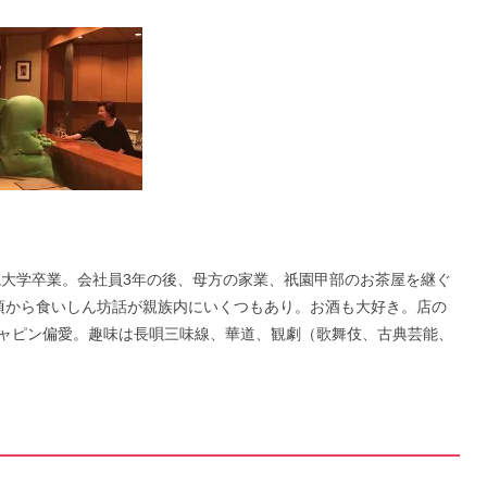
院大学卒業。会社員3年の後、母方の家業、祇園甲部のお茶屋を継ぐ
頃から食いしん坊話が親族内にいくつもあり。お酒も大好き。店の
ャピン偏愛。趣味は長唄三味線、華道、観劇（歌舞伎、古典芸能、