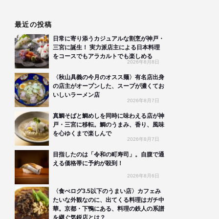
最近の投稿
日常に寄り添うカジュアルな割烹が神戸・
三宮に誕生！ 実力派店主による日本料理
をコースでもアラカルトでも楽しめる
2026年8月8日
〈秋山具義の今月のオスス麺〉有名店出身
の店主がオープンした、スープが濃くてお
いしいラーメン店
2026年8月7日
真鯛そばと鯛めしを同時に味わえる店が神
戸・三宮に移転。鯛のうまみ、香り、風味
を心ゆくまで楽しんで
2026年8月7日
目指したのは「令和の町寿司」。自腹で通
える価格帯に予約が殺到！
2026年8月6日
〈食べログ3.5以下のうまい店〉カフェみ
たいな外観なのに、出てくる料理はガチ中
華。京都・下鴨にある、料理の鉄人の系譜
を継ぐ気鋭店とは？