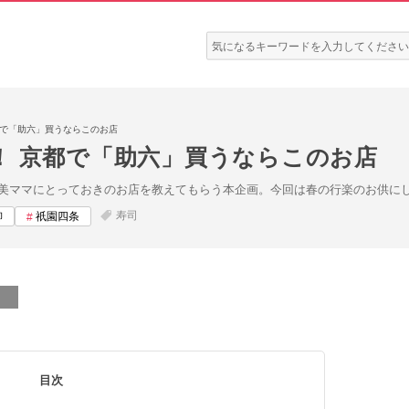
検
索:
都で「助六」買うならこのお店
！ 京都で「助六」買うならこのお店
美ママにとっておきのお店を教えてもらう本企画。今回は春の行楽のお供にし
寿司
柳
祇園四条
目次