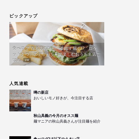
ピックアップ
食べログ 百名店の味が、並ばず届く!?「ロケ
ットナウ」のデリバリーで楽しむおうち名店ご
はん
PR
人気連載
噂の新店
おいしいモノ好きが、今注目する店
秋山具義の今月のオスス麺
麺マニアの秋山具義さんが注目麺を紹介