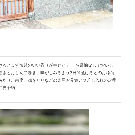
けるとまず海苔のいい香りが幸せどす！ お醤油なしでおいし
巻きとおしんこ巻き、味がしみるよう2日間煮はるとのお稲荷
もあり、南座、都をどりなどの楽屋お見舞いや差し入れの定番
に要予約。