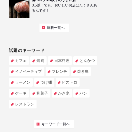
食べログ3.5以下のうまい店
3.5以下でも、おいしいお店はたくさんあ
るんです！
連載一覧へ
話題のキーワード
カフェ
焼肉
日本料理
とんかつ
イノベーティブ
フレンチ
焼き鳥
ラーメン
つけ麺
ビストロ
ケーキ
和菓子
かき氷
パン
レストラン
キーワード一覧へ