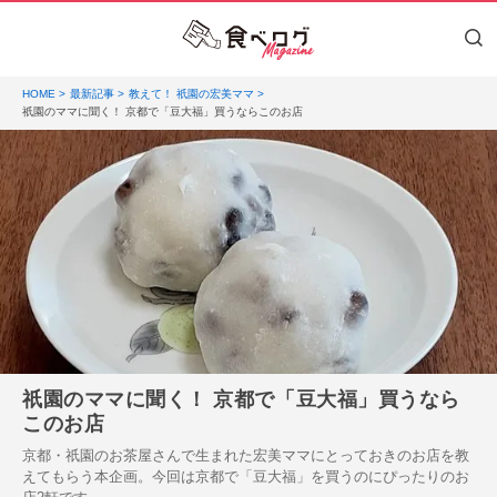
HOME
最新記事
教えて！ 祇園の宏美ママ
祇園のママに聞く！ 京都で「豆大福」買うならこのお店
祇園のママに聞く！ 京都で「豆大福」買うなら
このお店
京都・祇園のお茶屋さんで生まれた宏美ママにとっておきのお店を教
えてもらう本企画。今回は京都で「豆大福」を買うのにぴったりのお