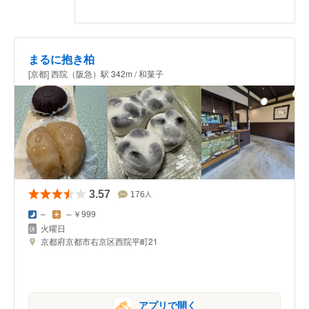
まるに抱き柏
[京都] 西院（阪急）駅 342m / 和菓子
3.57
176
人
–
～￥999
火曜日
京都府京都市右京区西院平町21
アプリで開く