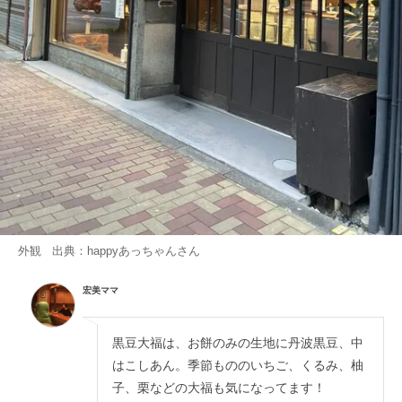
外観 出典：
happyあっちゃん
さん
宏美ママ
黒豆大福は、お餅のみの生地に丹波黒豆、中
はこしあん。季節もののいちご、くるみ、柚
子、栗などの大福も気になってます！