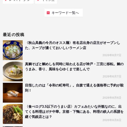
キーワード一覧へ
最近の投稿
〈秋山具義の今月のオスス麺〉有名店出身の店主がオープンし
た、スープが濃くておいしいラーメン店
2026年8月7日
真鯛そばと鯛めしを同時に味わえる店が神戸・三宮に移転。鯛の
うまみ、香り、風味を心ゆくまで楽しんで
2026年8月7日
目指したのは「令和の町寿司」。自腹で通える価格帯に予約が殺
到！
2026年8月6日
〈食べログ3.5以下のうまい店〉カフェみたいな外観なのに、出
てくる料理はガチ中華。京都・下鴨にある、料理の鉄人の系譜を
継ぐ気鋭店とは？
2026年8月6日