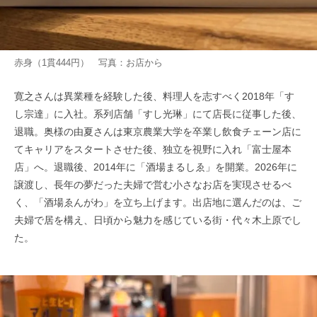
赤身（1貫444円） 写真：お店から
寛之さんは異業種を経験した後、料理人を志すべく2018年「す
し宗達」に入社。系列店舗「すし光琳」にて店長に従事した後、
退職。奥様の由夏さんは東京農業大学を卒業し飲食チェーン店に
てキャリアをスタートさせた後、独立を視野に入れ「富士屋本
店」へ。退職後、2014年に「酒場まるしゑ」を開業。2026年に
譲渡し、長年の夢だった夫婦で営む小さなお店を実現させるべ
く、「酒場ゑんがわ」を立ち上げます。出店地に選んだのは、ご
夫婦で居を構え、日頃から魅力を感じている街・代々木上原でし
た。