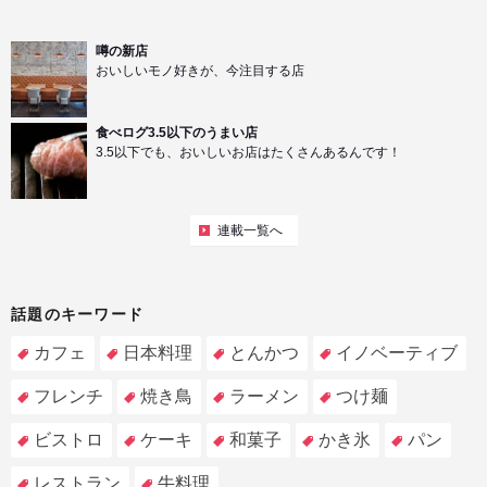
噂の新店
おいしいモノ好きが、今注目する店
食べログ3.5以下のうまい店
3.5以下でも、おいしいお店はたくさんあるんです！
連載一覧へ
話題のキーワード
カフェ
日本料理
とんかつ
イノベーティブ
フレンチ
焼き鳥
ラーメン
つけ麺
ビストロ
ケーキ
和菓子
かき氷
パン
レストラン
牛料理