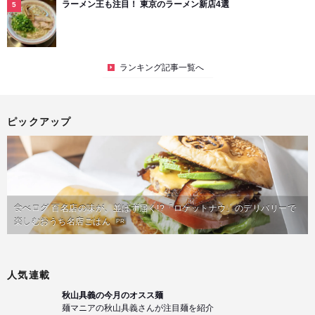
ラーメン王も注目！ 東京のラーメン新店4選
ランキング記事一覧へ
ピックアップ
食べログ 百名店の味が、並ばず届く!?「ロケットナウ」のデリバリーで
楽しむおうち名店ごはん
PR
人気連載
秋山具義の今月のオスス麺
麺マニアの秋山具義さんが注目麺を紹介