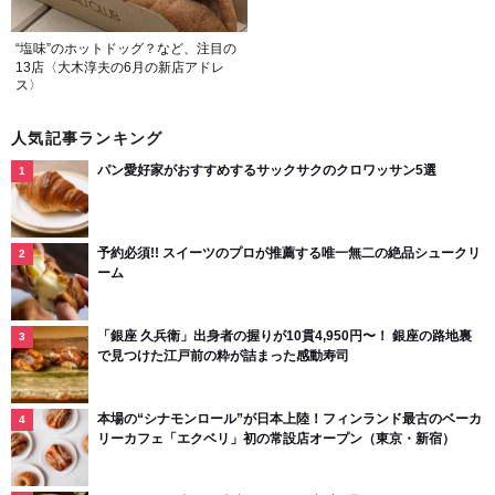
“塩味”のホットドッグ？など、注目の
13店〈大木淳夫の6月の新店アドレ
ス〉
人気記事ランキング
パン愛好家がおすすめするサックサクのクロワッサン5選
予約必須!! スイーツのプロが推薦する唯一無二の絶品シュークリ
ーム
「銀座 久兵衛」出身者の握りが10貫4,950円〜！ 銀座の路地裏
で見つけた江戸前の粋が詰まった感動寿司
本場の“シナモンロール”が日本上陸！フィンランド最古のベーカ
リーカフェ「エクベリ」初の常設店オープン（東京・新宿）