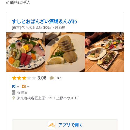
※価格は税込
すしとおばんざい酒場ゑんがわ
[東京] 代々木上原駅 306m / 居酒屋
3.06
18
人
–
–
火曜日
東京都渋谷区上原1-19-7 上原ハウス 1F
アプリで開く