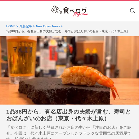
HOME
最新記事
New Open News
1品88円から。有名店出身の夫婦が営む、寿司とおばんざいのお店（東京・代々木上原）
1品88円から。有名店出身の夫婦が営む、寿司と
おばんざいのお店（東京・代々木上原）
「食べログ」に新しく登録されたお店の中から『注目のお店』をご紹
介。今回は、代々木上原にオープンしたフランクな雰囲気の居酒屋で