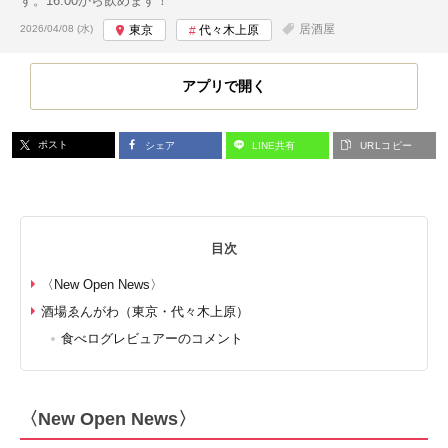
す。16:00から飲めます！
投稿日:
居酒屋
2026/04/08 (水)
東京
代々木上原
アプリで開く
ポスト
シェア
LINE共有
URLコピー
目次
〈New Open News〉
酒場ゑんがわ（東京・代々木上原）
食べログレビュアーのコメント
〈New Open News〉