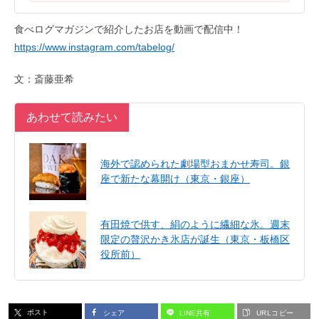
食べログマガジンで紹介したお店を動画で配信中！
https://www.instagram.com/tabelog/
文：斎藤亜希
あわせて読みたい
海外で認められた劇場型おまかせ寿司。銀
座で新たな幕開け（東京・銀座）
有田焼で供す、絹のように繊細な氷。週末
限定の贅沢かき氷店が誕生（東京・板橋区
役所前）
ポスト
シェア
LINE共有
URLコピー