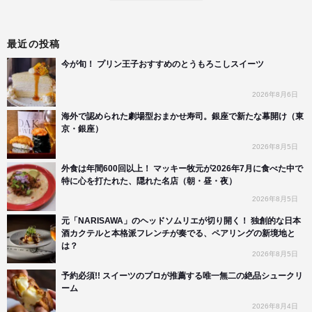
最近の投稿
今が旬！ プリン王子おすすめのとうもろこしスイーツ
2026年8月6日
海外で認められた劇場型おまかせ寿司。銀座で新たな幕開け（東
京・銀座）
2026年8月5日
外食は年間600回以上！ マッキー牧元が2026年7月に食べた中で
特に心を打たれた、隠れた名店（朝・昼・夜）
2026年8月5日
元「NARISAWA」のヘッドソムリエが切り開く！ 独創的な日本
酒カクテルと本格派フレンチが奏でる、ペアリングの新境地と
は？
2026年8月5日
予約必須!! スイーツのプロが推薦する唯一無二の絶品シュークリ
ーム
2026年8月4日