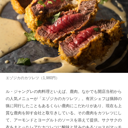
エゾジカのカツレツ（1,980円）
ル・ジャングレの肉料理といえば、鹿肉。なかでも開店当初から
の人気メニューが「エゾジカのカツレツ」。有沢シェフは猟師の
猟に同行したこともあるくらい鹿肉にこだわりがあり、現在も上
質な鹿肉を卸す会社と取引きしている。その鹿肉をカツレツにし
て、アーモンドとヨーグルトのソースを添えて提供。サクサクの
衣をまとったレアなカツレツに酸味と甘みのあるソースがマッチ