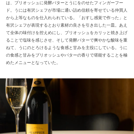
は、ブリオッシュに発酵バターとうにをのせたフィンガーフー
ド。うには有沢シェフが市場に通い詰め信頼を寄せている仲買人
から上等なものを仕入れられている。「おすし感覚で作った」と
有沢シェフが表現するとおり素材の良さを引き出した一皿。あえ
て全体の味付けを控えめにし、ブリオッシュをカリッと焼き上げ
ることで塩味を感じさせ、そして発酵バターで爽やかな酸味を重
ねて、うにのとろけるような食感と甘みを主役にしている。うに
の食感と甘みをブリオッシュやバターの香りで堪能することを極
めたメニューとなっていた。