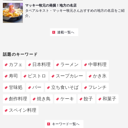
マッキー牧元の発掘！地方の名店
タベアルキスト・マッキー牧元さんおすすめの地方の名店をご紹
介。
連載一覧へ
話題のキーワード
カフェ
日本料理
ラーメン
中華料理
寿司
ビストロ
スープカレー
かき氷
甘味処
バー
立ち食いそば
フレンチ
創作料理
焼き鳥
ケーキ
餃子
和菓子
スペイン料理
キーワード一覧へ