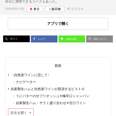
存分に満喫できるコースもあった。
投稿日:
ビストロ
2026/05/11 (月)
東京
飯田橋
アプリで開く
ポスト
シェア
LINE共有
URLコピー
目次
〈自然派ワインに恋して〉
ナビゲーター
自家製生ハムと自然派ワインが競演するビストロ
うにバターのせブリオッシュ✕極辛口シャンパン
自家製生ハム・サラミ盛り合わせ✕甘口ワイン
目次を開く