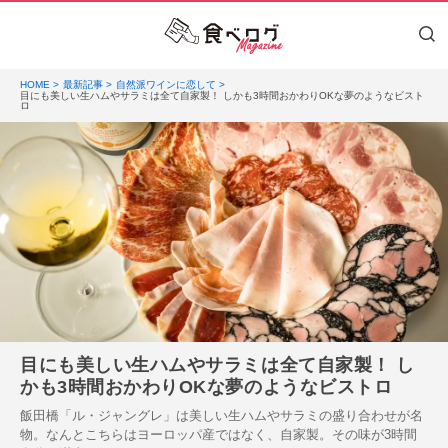
HOME
最新記事
自然派ワインに恋して
目にも美しい生ハムやサラミは全て自家製！ しかも3時間おかわりOKな夢のようなビスト
ロ
目にも美しい生ハムやサラミは全て自家製！ し
かも3時間おかわりOKな夢のようなビストロ
飯田橋「ル・ジャングレ」は美しい生ハムやサラミの盛り合わせが名
物。なんとこちらはヨーロッパ産ではなく、自家製。その味が3時間