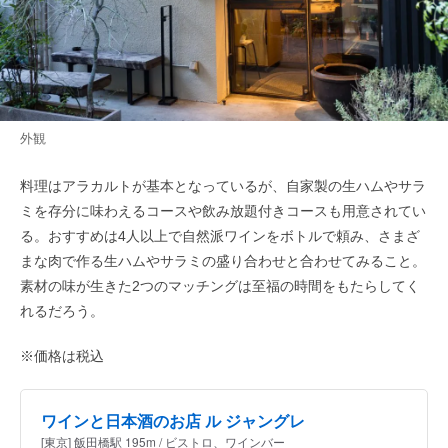
外観
料理はアラカルトが基本となっているが、自家製の生ハムやサラ
ミを存分に味わえるコースや飲み放題付きコースも用意されてい
る。おすすめは4人以上で自然派ワインをボトルで頼み、さまざ
まな肉で作る生ハムやサラミの盛り合わせと合わせてみること。
素材の味が生きた2つのマッチングは至福の時間をもたらしてく
れるだろう。
※価格は税込
ワインと日本酒のお店 ル ジャングレ
[東京] 飯田橋駅 195m / ビストロ、ワインバー