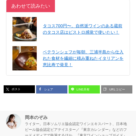
あわせて読みたい
タコス700円〜。自然派ワインのある蔵前
のタコス店はビストロ感覚で使いたい！
ベテランシェフが毎朝、三浦半島から仕入
れた食材を繊細に積み重ねたイタリアンを
恵比寿で発見！
ポスト
シェア
LINE共有
URLコピー
岡本のぞみ
ライター。日本ソムリエ協会認定ワインエキスパート、日本地
ビール協会認定ビアテイスター／『東京カレンダー』などのフ
ードメディアで執筆するほか、『東京ワインショップガイド』