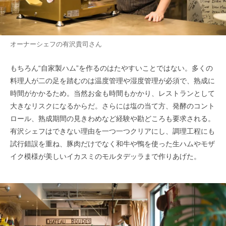
オーナーシェフの有沢貴司さん
もちろん“自家製ハム”を作るのはたやすいことではない。多くの
料理人が二の足を踏むのは温度管理や湿度管理が必須で、熟成に
時間がかかるため。当然お金も時間もかかり、レストランとして
大きなリスクになるからだ。さらには塩の当て方、発酵のコント
ロール、熟成期間の見きわめなど経験や勘どころも要求される。
有沢シェフはできない理由を一つ一つクリアにし、調理工程にも
試行錯誤を重ね、豚肉だけでなく和牛や鴨を使った生ハムやモザ
イク模様が美しいイカスミのモルタデッラまで作りあげた。