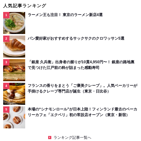
人気記事ランキング
ラーメン王も注目！ 東京のラーメン新店4選
パン愛好家がおすすめするサックサクのクロワッサン5選
「銀座 久兵衛」出身者の握りが10貫4,950円〜！ 銀座の路地裏
で見つけた江戸前の粋が詰まった感動寿司
フランスの香りをまとう「ご褒美クレープ」。人気ベーカリーが
手掛けるクレープ専門店が誕生（東京・日比谷）
本場の“シナモンロール”が日本上陸！フィンランド最古のベーカ
リーカフェ「エクベリ」初の常設店オープン（東京・新宿）
ランキング記事一覧へ