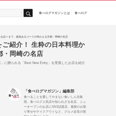
食べログマガジンとは
食べログ
検
索
から遊び心が光る品々まで、緩急あるコースが味わえる京都・岡崎の名店
y」受賞店をご紹介！ 生粋の日本料理か
都・岡崎の名店
」に贈られる「Best New Entry」を受賞したお店を紹介
「食べログマガジン」編集部
食べることを愛してやまない食いしん坊集
団。食べログ人気店や知られざる名店、ニュ
ーオープンのお店にSNS話題店、最新のお取
り寄せやテイクアウトなど、グルメ必見の情