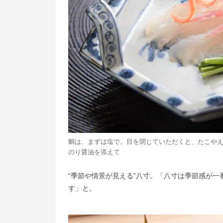
鯛は、まずは塩で。目を閉じていただくと、たこや
のり醤油を添えて
“季節や情景が見える”八寸。「八寸は季節感が
す」と。