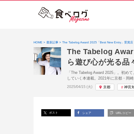
HOME
最新記事
The Tabelog Award 2025「Best New Entry」受賞店
The Tabelog 
ら遊び心が光る品
「The Tabelog Award 20
していく本連載。2021年に京都・岡
投稿日:
2025/04/15 (火)
京都
神宮
ポスト
シェア
URLコピー