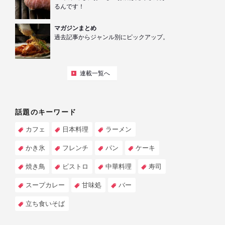
るんです！
マガジンまとめ
過去記事からジャンル別にピックアップ。
連載一覧へ
話題のキーワード
カフェ
日本料理
ラーメン
かき氷
フレンチ
パン
ケーキ
焼き鳥
ビストロ
中華料理
寿司
スープカレー
甘味処
バー
立ち食いそば