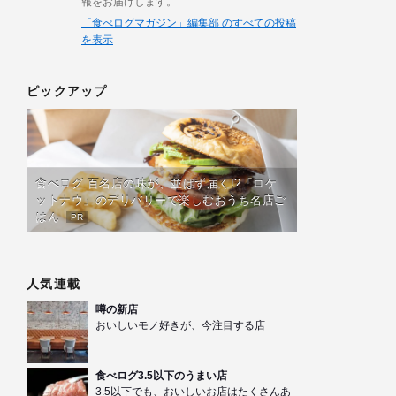
報をお届けします。
「食べログマガジン」編集部 のすべての投稿
を表示
ピックアップ
食べログ 百名店の味が、並ばず届く!?「ロケ
ットナウ」のデリバリーで楽しむおうち名店ご
はん
PR
人気連載
噂の新店
おいしいモノ好きが、今注目する店
食べログ3.5以下のうまい店
3.5以下でも、おいしいお店はたくさんあ