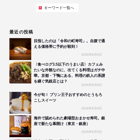
キーワード一覧へ
最近の投稿
目指したのは「令和の町寿司」。自腹で通
える価格帯に予約が殺到！
2026年8月6日
〈食べログ3.5以下のうまい店〉カフェみ
たいな外観なのに、出てくる料理はガチ中
華。京都・下鴨にある、料理の鉄人の系譜
を継ぐ気鋭店とは？
2026年8月6日
今が旬！ プリン王子おすすめのとうもろ
こしスイーツ
2026年8月6日
海外で認められた劇場型おまかせ寿司。銀
座で新たな幕開け（東京・銀座）
2026年8月5日