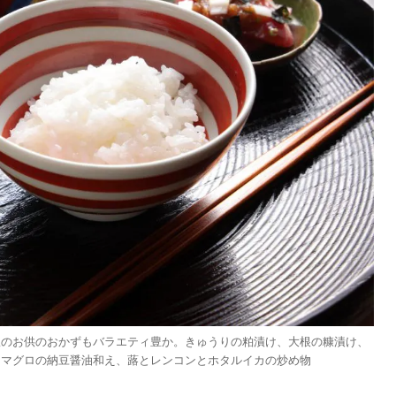
飯のお供のおかずもバラエティ豊か。きゅうりの粕漬け、大根の糠漬け、
。マグロの納豆醤油和え、蕗とレンコンとホタルイカの炒め物