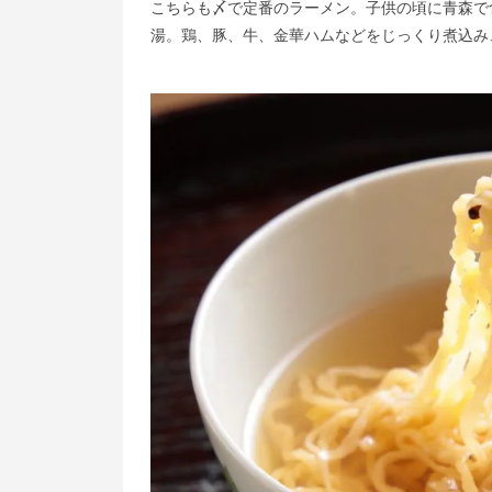
こちらも〆で定番のラーメン。子供の頃に青森で
湯。鶏、豚、牛、金華ハムなどをじっくり煮込み