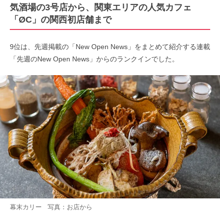
気酒場の3号店から、関東エリアの人気カフェ
「ØC」の関西初店舗まで
9位は、先週掲載の「New Open News」をまとめて紹介する連載
「先週のNew Open News」からのランクインでした。
幕末カリー 写真：お店から