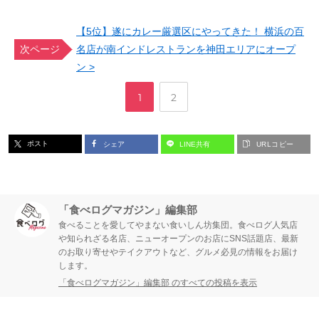
【5位】遂にカレー厳選区にやってきた！ 横浜の百
次ページ
名店が南インドレストランを神田エリアにオープ
ン >
,
ペ
ペ
1
2
ー
ー
ポスト
シェア
LINE共有
URLコピー
ジ
ジ
「食べログマガジン」編集部
食べることを愛してやまない食いしん坊集団。食べログ人気店
や知られざる名店、ニューオープンのお店にSNS話題店、最新
のお取り寄せやテイクアウトなど、グルメ必見の情報をお届け
します。
「食べログマガジン」編集部 のすべての投稿を表示