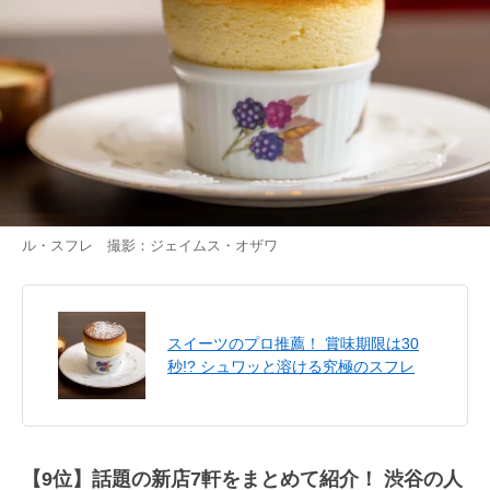
ル・スフレ 撮影：ジェイムス・オザワ
スイーツのプロ推薦！ 賞味期限は30
秒!? シュワッと溶ける究極のスフレ
【9位】話題の新店7軒をまとめて紹介！ 渋谷の人