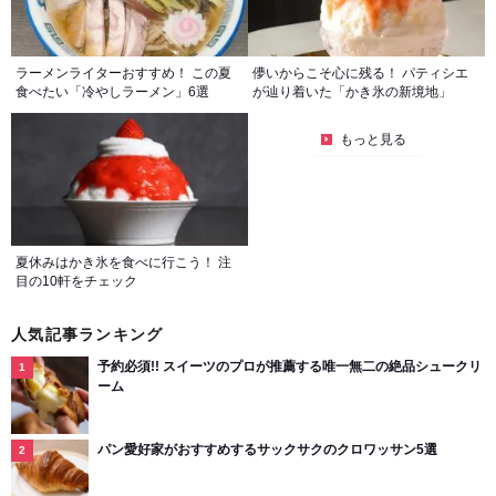
ラーメンライターおすすめ！ この夏
儚いからこそ心に残る！ パティシエ
食べたい「冷やしラーメン」6選
が辿り着いた「かき氷の新境地」
もっと見る
夏休みはかき氷を食べに行こう！ 注
目の10軒をチェック
人気記事ランキング
予約必須!! スイーツのプロが推薦する唯一無二の絶品シュークリ
ーム
パン愛好家がおすすめするサックサクのクロワッサン5選