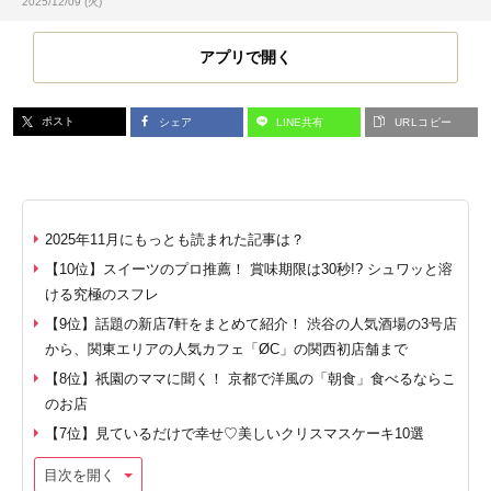
投稿日:
2025/12/09 (火)
アプリで開く
ポスト
シェア
LINE共有
URLコピー
2025年11月にもっとも読まれた記事は？
【10位】スイーツのプロ推薦！ 賞味期限は30秒!? シュワッと溶
ける究極のスフレ
【9位】話題の新店7軒をまとめて紹介！ 渋谷の人気酒場の3号店
から、関東エリアの人気カフェ「ØC」の関西初店舗まで
【8位】祇園のママに聞く！ 京都で洋風の「朝食」食べるならこ
のお店
【7位】見ているだけで幸せ♡美しいクリスマスケーキ10選
目次を開く