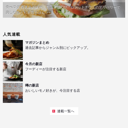
食べログ 百名店の味が、並ばず届く!?「ロケットナウ」のデリバリーで
楽しむおうち名店ごはん
PR
人気連載
マガジンまとめ
過去記事からジャンル別にピックアップ。
今月の新店
フーディーが注目する新店
噂の新店
おいしいモノ好きが、今注目する店
連載一覧へ