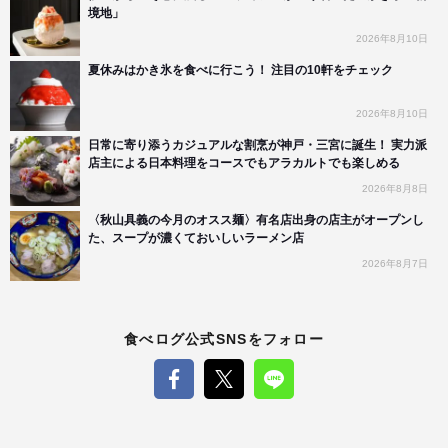
境地」
2026年8月10日
夏休みはかき氷を食べに行こう！ 注目の10軒をチェック
2026年8月10日
日常に寄り添うカジュアルな割烹が神戸・三宮に誕生！ 実力派
店主による日本料理をコースでもアラカルトでも楽しめる
2026年8月8日
〈秋山具義の今月のオスス麺〉有名店出身の店主がオープンし
た、スープが濃くておいしいラーメン店
2026年8月7日
食べログ公式SNSをフォロー