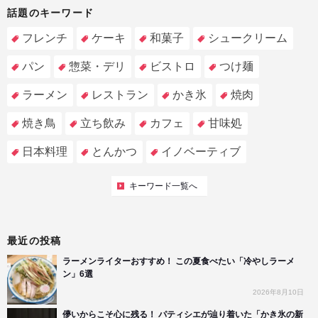
話題のキーワード
フレンチ
ケーキ
和菓子
シュークリーム
パン
惣菜・デリ
ビストロ
つけ麺
ラーメン
レストラン
かき氷
焼肉
焼き鳥
立ち飲み
カフェ
甘味処
日本料理
とんかつ
イノベーティブ
キーワード一覧へ
最近の投稿
ラーメンライターおすすめ！ この夏食べたい「冷やしラーメ
ン」6選
2026年8月10日
儚いからこそ心に残る！ パティシエが辿り着いた「かき氷の新