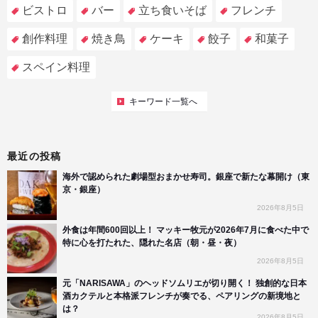
ビストロ
バー
立ち食いそば
フレンチ
創作料理
焼き鳥
ケーキ
餃子
和菓子
スペイン料理
キーワード一覧へ
最近の投稿
海外で認められた劇場型おまかせ寿司。銀座で新たな幕開け（東
京・銀座）
2026年8月5日
外食は年間600回以上！ マッキー牧元が2026年7月に食べた中で
特に心を打たれた、隠れた名店（朝・昼・夜）
2026年8月5日
元「NARISAWA」のヘッドソムリエが切り開く！ 独創的な日本
酒カクテルと本格派フレンチが奏でる、ペアリングの新境地と
は？
2026年8月5日