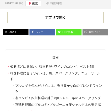
投稿日:
韓国料理
2018/07/04 (水)
東京
アプリで開く
ポスト
シェア
LINE共有
URLコピー
目次
知るほどに奥深い。韓国料理×ワインのコンビ、ベスト4皿
韓国料理に合うワインは、白、スパークリング、ニューワール
ド
プルコギを包んだパイには、香り豊かな白のブレンドワイン
を
名コンビ！四川料理の辣子鶏×シャルドネのスパークリング
宮廷料理風のプルコギ×ブルゴーニュ産シャルドネの安定感