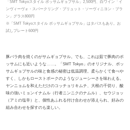
「SMT Tokyoスタイル ボッサムギョプサル」2,500円、白ワイン「イ
ンヴィーヴォ・スパークリング・ブリュット・ソーヴィニヨン・ブラ
ン」グラス800円
※「SMT Tokyoスタイル ボッサムギョプサル」はタパスもあり。お
試しプレート600円
豚バラ肉を焼くのがサムギョプサル。でも、これは茹で豚肉のポ
ッサムにも近いような……。「SMT Tokyo」のオリジナル、ポッ
サムギョプサルの味と食感の秘密は低温調理。柔らかくて食べや
すく、しかもローストポークのようなジューシーさを味わえる。
ヤンニョムを和えただけのコッチョリキムチ、大根の千切り、酸
味の強いミョンイナムル（行者ニンニクのナムル）、セウジョッ
（アミの塩辛）と、個性あふれる付け合わせが添えられ、好みの
組み合わせを探すのも楽しい。