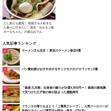
だし割りも最高！ 韓国グルメ好きな
ら食べに行きたい、新生「ホルモン船
ホールちゃん」の釜山おでん
人気記事ランキング
ラーメン王も注目！ 東京のラーメン新店4選
パン愛好家がおすすめするサックサクのクロワッサン5選
「銀座 久兵衛」出身者の握りが10貫4,950円〜！ 銀座の路地裏
で見つけた江戸前の粋が詰まった感動寿司
フランスの香りをまとう「ご褒美クレープ」。人気ベーカリーが
手掛けるクレープ専門店が誕生（東京・日比谷）