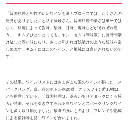
「韓国料理と相性のいいワインを選ぶプロセスでは、たくさんの
発見がありました」と話す藤崎さん。韓国料理の辛さは単一では
なく、料理によって旨味、酸味、甘味、塩味などがそれぞれ違
う。「キムチひとつとっても、ヤンニョム（調味液）に長時間漬
け込むと深い味になり、さっと和えれば浅漬けのような酸味を楽
しめます。キムチにはこのワイン、と単純には言いきれないので
す」
その結果、ワインリストにはさまざまな国のワインが揃った。ス
パークリング、白、赤のボトル約20種、グラスワイン約10種ほ
どを用意している。「韓国料理は、深みがありアタックにくる旨
みが特徴。それを引き立てられる白ワインとスパークリングワイ
ンを多く取り揃えました。酸味の強いものより、ブレンドや熟成
による複雑味を持つワインが合いますね」