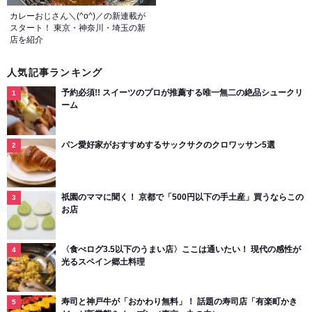
カレーおじさん＼(^o^)／の新連載が
スタート！ 東京・神奈川・埼玉の新
店を紹介
人気記事ランキング
予約必須!! スイーツのプロが推薦する唯一無二の絶品シュークリ
ーム
パン愛好家がおすすめするサックサクのクロワッサン5選
祇園のママに聞く！ 京都で「500円以下の手土産」買うならこの
お店
〈食べログ3.5以下のうまい店〉ここは通いたい！ 現代の感性が
光るスペイン郷土料理
寿司と神戸牛が「おかわり無料」！ 話題の寿司店「有楽町かき