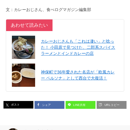
文：カレーおじさん、食べログマガジン編集部
あわせて読みたい
カレーおじさんも「これは凄い」と唸っ
た！ 小田原で見つけた、二郎系スパイス
ラーメンとインドカレーの店
神保町で36年愛された名店が「欧風カレ
ー ペルソナ」として西台で大復活！
ポスト
シェア
LINE共有
URLコピー