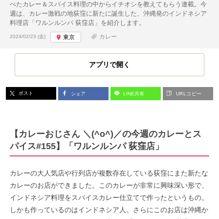
べたカレー＆スパイス料理の中からイチオシを教えてもらう連載。今
週は、カレー激戦の地荻窪に新たに誕生した、沖縄発のインドネシア
料理店「ワルンルンパ 荻窪店」を紹介します。
投稿日:
カレー
2024/02/23 (金)
東京
アプリで開く
ポスト
シェア
LINE共有
URLコピー
【カレーおじさん ＼(^o^)／の今週のカレーとス
パイス#155】「ワルンルンパ 荻窪店」
カレーの大人気店や行列店が複数存在している荻窪にまた新たな
カレーのお店ができました。このカレーが非常に興味深い形で、
インドネシア料理をスパイスカレー仕立てで作ったというもの。
しかも作っているのはインドネシア人。さらにこのお店は沖縄か