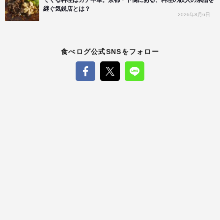
てくる料理はガチ中華。京都・下鴨にある、料理の鉄人の系譜を
継ぐ気鋭店とは？
2026年8月6日
食べログ公式SNSをフォロー