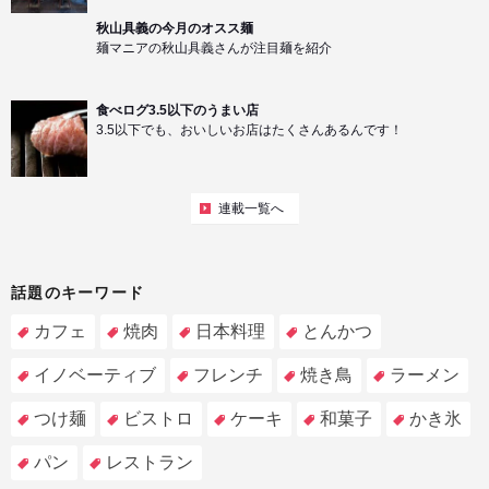
秋山具義の今月のオスス麺
麺マニアの秋山具義さんが注目麺を紹介
食べログ3.5以下のうまい店
3.5以下でも、おいしいお店はたくさんあるんです！
連載一覧へ
話題のキーワード
カフェ
焼肉
日本料理
とんかつ
イノベーティブ
フレンチ
焼き鳥
ラーメン
つけ麺
ビストロ
ケーキ
和菓子
かき氷
パン
レストラン