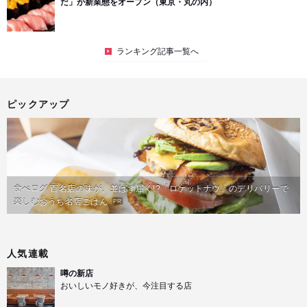
だ」が新業態をオープン（東京・丸の内）
ランキング記事一覧へ
ピックアップ
食べログ 百名店の味が、並ばず届く!?「ロケットナウ」のデリバリーで
楽しむおうち名店ごはん
PR
人気連載
噂の新店
おいしいモノ好きが、今注目する店