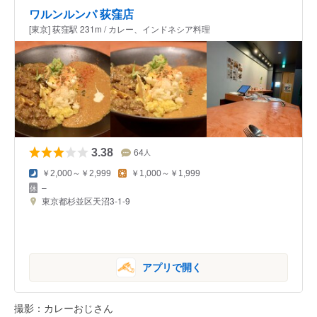
ワルンルンパ 荻窪店
[東京] 荻窪駅 231m / カレー、インドネシア料理
3.38
64
人
￥2,000～￥2,999
￥1,000～￥1,999
–
東京都杉並区天沼3-1-9
アプリで開く
撮影：カレーおじさん