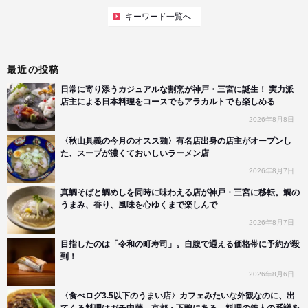
キーワード一覧へ
最近の投稿
日常に寄り添うカジュアルな割烹が神戸・三宮に誕生！ 実力派
店主による日本料理をコースでもアラカルトでも楽しめる
2026年8月8日
〈秋山具義の今月のオスス麺〉有名店出身の店主がオープンし
た、スープが濃くておいしいラーメン店
2026年8月7日
真鯛そばと鯛めしを同時に味わえる店が神戸・三宮に移転。鯛の
うまみ、香り、風味を心ゆくまで楽しんで
2026年8月7日
目指したのは「令和の町寿司」。自腹で通える価格帯に予約が殺
到！
2026年8月6日
〈食べログ3.5以下のうまい店〉カフェみたいな外観なのに、出