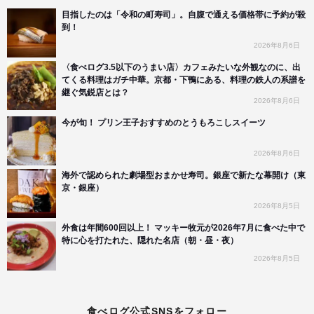
目指したのは「令和の町寿司」。自腹で通える価格帯に予約が殺
到！
2026年8月6日
〈食べログ3.5以下のうまい店〉カフェみたいな外観なのに、出
てくる料理はガチ中華。京都・下鴨にある、料理の鉄人の系譜を
継ぐ気鋭店とは？
2026年8月6日
今が旬！ プリン王子おすすめのとうもろこしスイーツ
2026年8月6日
海外で認められた劇場型おまかせ寿司。銀座で新たな幕開け（東
京・銀座）
2026年8月5日
外食は年間600回以上！ マッキー牧元が2026年7月に食べた中で
特に心を打たれた、隠れた名店（朝・昼・夜）
2026年8月5日
食べログ公式SNSをフォロー