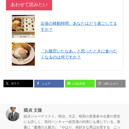
あわせて読みたい
出張の移動時間、あなたはどう過ごしてま
すか？
「お腹空いたなあ」と思ったときに食べた
くなるのは何ですか？
ポスト
シェア
LINE共有
URLコピー
國貞 文隆
経済ジャーナリスト。明治、大正、昭和の実業家や企業の歴史
にも詳しく、現代ベンチャー経営者の内実にも通じている。著
書に『慶應の人脈力』『やはり、肉好きな男は出世する ニッ