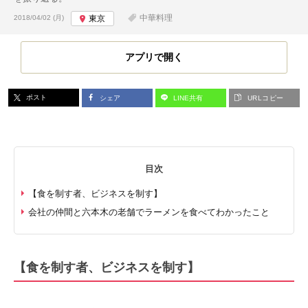
投稿日:
中華料理
2018/04/02 (月)
東京
アプリで開く
ポスト
シェア
LINE共有
URLコピー
目次
【食を制す者、ビジネスを制す】
会社の仲間と六本木の老舗でラーメンを食べてわかったこと
【食を制す者、ビジネスを制す】