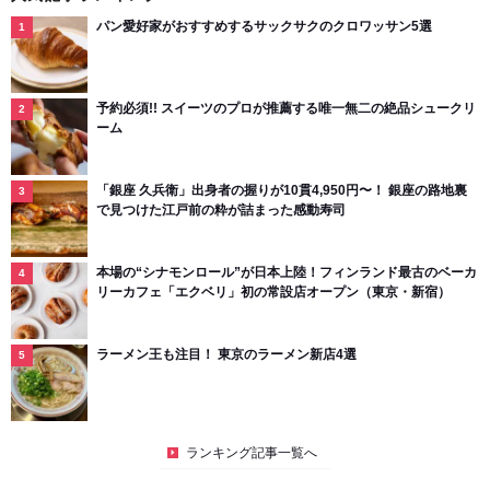
パン愛好家がおすすめするサックサクのクロワッサン5選
予約必須!! スイーツのプロが推薦する唯一無二の絶品シュークリ
ーム
「銀座 久兵衛」出身者の握りが10貫4,950円〜！ 銀座の路地裏
で見つけた江戸前の粋が詰まった感動寿司
本場の“シナモンロール”が日本上陸！フィンランド最古のベーカ
リーカフェ「エクベリ」初の常設店オープン（東京・新宿）
ラーメン王も注目！ 東京のラーメン新店4選
ランキング記事一覧へ