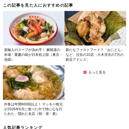
この記事を見た人におすすめの記事
直輸入のスープが決め手！ 麻辣湯の
新たなファストフード？「おにどん」
本場・重慶の味が日本初上陸（東京・
など、注目の10店〈大木淳夫の7月の
池袋）
新店アドレス〉
もっと見る
外食は年間600回以上！ マッキー牧元
が2026年6月に食べた中で特に心を打
たれた、隠れた名店（朝・昼・夜）
人気記事ランキング