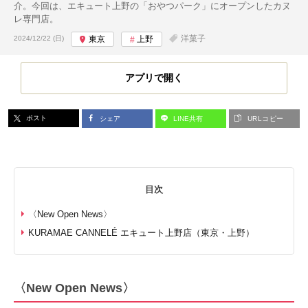
介。今回は、エキュート上野の「おやつパーク」にオープンしたカヌ
レ専門店。
投稿日:
洋菓子
2024/12/22 (日)
東京
上野
アプリで開く
ポスト
シェア
LINE共有
URLコピー
目次
〈New Open News〉
KURAMAE CANNELÉ エキュート上野店（東京・上野）
〈New Open News〉