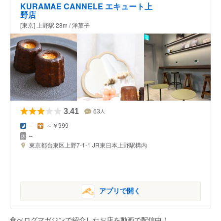
KURAMAE CANNELE エキュート上
野店
[東京] 上野駅 28m / 洋菓子
3.41
63
人
–
～￥999
–
東京都台東区上野7-1-1 JR東日本上野駅構内
アプリで開く
食べログマガジンで紹介したお店を動画で配信中！