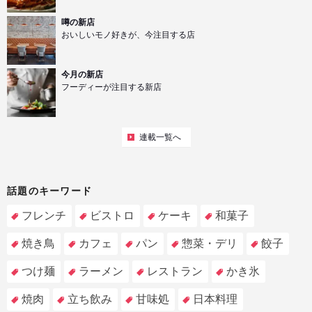
噂の新店
おいしいモノ好きが、今注目する店
今月の新店
フーディーが注目する新店
連載一覧へ
話題のキーワード
フレンチ
ビストロ
ケーキ
和菓子
焼き鳥
カフェ
パン
惣菜・デリ
餃子
つけ麺
ラーメン
レストラン
かき氷
焼肉
立ち飲み
甘味処
日本料理