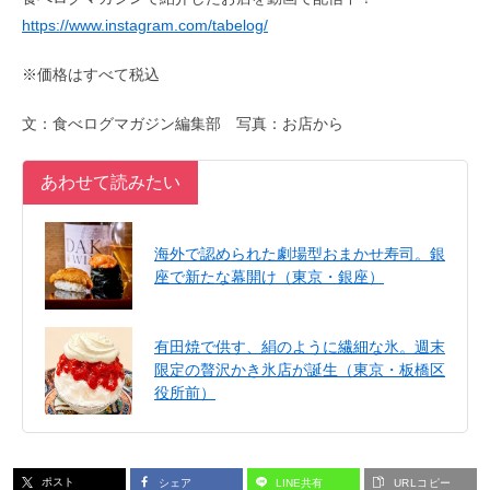
https://www.instagram.com/tabelog/
※価格はすべて税込
文：食べログマガジン編集部 写真：お店から
あわせて読みたい
海外で認められた劇場型おまかせ寿司。銀
座で新たな幕開け（東京・銀座）
有田焼で供す、絹のように繊細な氷。週末
限定の贅沢かき氷店が誕生（東京・板橋区
役所前）
ポスト
シェア
LINE共有
URLコピー