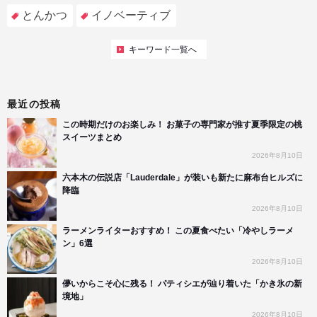
とんかつ
イノベーティブ
キーワード一覧へ
最近の投稿
この時期だけのお楽しみ！ お菓子の専門家が推す夏季限定の桃
スイーツまとめ
2026年8月10日
六本木の伝説店「Lauderdale」が装いも新たに麻布台ヒルズに
降臨
2026年8月10日
ラーメンライターおすすめ！ この夏食べたい「冷やしラーメ
ン」6選
2026年8月10日
儚いからこそ心に残る！ パティシエが辿り着いた「かき氷の新
境地」
2026年8月10日