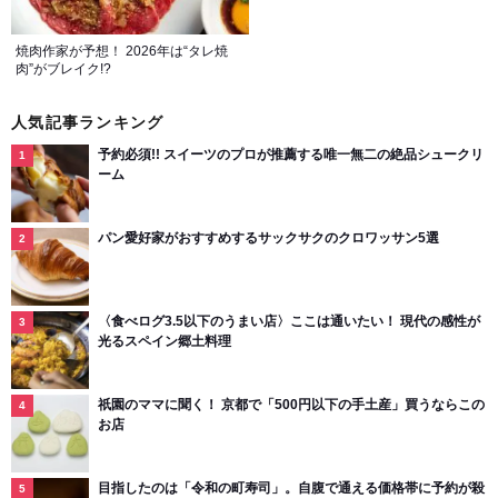
焼肉作家が予想！ 2026年は“タレ焼
肉”がブレイク!?
人気記事ランキング
予約必須!! スイーツのプロが推薦する唯一無二の絶品シュークリ
ーム
パン愛好家がおすすめするサックサクのクロワッサン5選
〈食べログ3.5以下のうまい店〉ここは通いたい！ 現代の感性が
光るスペイン郷土料理
祇園のママに聞く！ 京都で「500円以下の手土産」買うならこの
お店
目指したのは「令和の町寿司」。自腹で通える価格帯に予約が殺