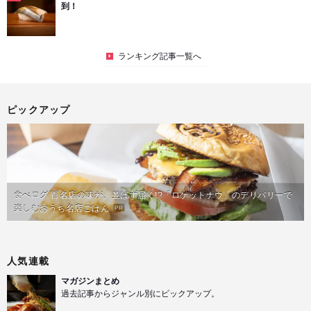
到！
ランキング記事一覧へ
ピックアップ
食べログ 百名店の味が、並ばず届く!?「ロケットナウ」のデリバリーで
楽しむおうち名店ごはん
PR
人気連載
マガジンまとめ
過去記事からジャンル別にピックアップ。