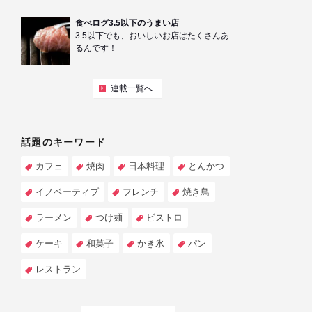
食べログ3.5以下のうまい店
3.5以下でも、おいしいお店はたくさんあ
るんです！
連載一覧へ
話題のキーワード
カフェ
焼肉
日本料理
とんかつ
イノベーティブ
フレンチ
焼き鳥
ラーメン
つけ麺
ビストロ
ケーキ
和菓子
かき氷
パン
レストラン