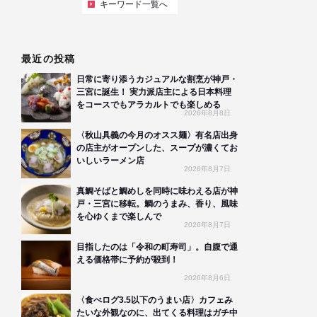
キーワード一覧へ
最近の投稿
日常に寄り添うカジュアルな割烹が神戸・
三宮に誕生！ 実力派店主による日本料理
をコースでもアラカルトでも楽しめる
2026年8月8日
〈秋山具義の今月のオスス麺〉有名店出身
の店主がオープンした、スープが濃くてお
いしいラーメン店
2026年8月7日
真鯛そばと鯛めしを同時に味わえる店が神
戸・三宮に移転。鯛のうまみ、香り、風味
を心ゆくまで楽しんで
2026年8月7日
目指したのは「令和の町寿司」。自腹で通
える価格帯に予約が殺到！
2026年8月6日
〈食べログ3.5以下のうまい店〉カフェみ
たいな外観なのに、出てくる料理はガチ中