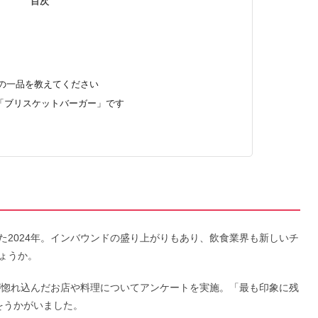
目次
た店の一品を教えてください
の「ブリスケットバーガー」です
た2024年。インバウンドの盛り上がりもあり、飲食業界も新しいチ
ょうか。
者が惚れ込んだお店や料理についてアンケートを実施。「最も印象に残
」をうかがいました。