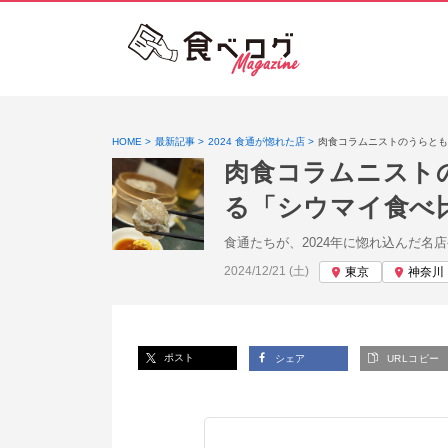
HOME
最新記事
2024 食通が惚れた店
肉食コラムニストのうらとも
肉食コラムニストの
る「シウマイ食べ
食通たちが、2024年に惚れ込んだ
投稿日:
2024/12/21 (土)
東京
神奈川
ポスト
シェア
URLコピー