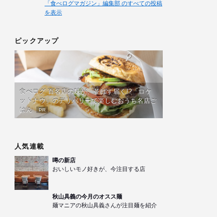
「食べログマガジン」編集部 のすべての投稿
を表示
ピックアップ
食べログ 百名店の味が、並ばず届く!?「ロケ
ットナウ」のデリバリーで楽しむおうち名店ご
はん
PR
人気連載
噂の新店
おいしいモノ好きが、今注目する店
秋山具義の今月のオスス麺
麺マニアの秋山具義さんが注目麺を紹介