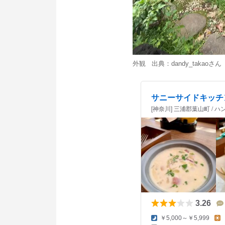
外観 出典：
dandy_takao
さん
サニーサイドキッチ
[神奈川] 三浦郡葉山町 /
3.26
￥5,000～￥5,999