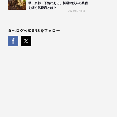
華。京都・下鴨にある、料理の鉄人の系譜
を継ぐ気鋭店とは？
2026年8月6日
食べログ公式SNSをフォロー