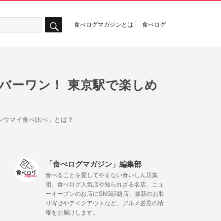
食べログマガジンとは
食べログ
検
索
バーワン！ 東京駅で楽しめ
シウマイ食べ比べ」とは？
「食べログマガジン」編集部
食べることを愛してやまない食いしん坊集
団。食べログ人気店や知られざる名店、ニュ
ーオープンのお店にSNS話題店、最新のお取
り寄せやテイクアウトなど、グルメ必見の情
報をお届けします。