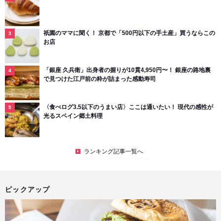
祇園のママに聞く！ 京都で「500円以下の手土産」買うならこの
お店
「銀座 久兵衛」出身者の握りが10貫4,950円〜！ 銀座の路地裏
で見つけた江戸前の粋が詰まった感動寿司
〈食べログ3.5以下のうまい店〉ここは通いたい！ 現代の感性が
光るスペイン郷土料理
ランキング記事一覧へ
ピックアップ