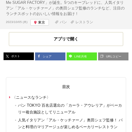
Me SUGAR FACTORY」が誕生。5つのキーブレッドに、人気イタリ
アン「アル・ケッチァーノ」の奥田シェフ監修のランチなど、注目の
ランチスポットのおいしい情報をお届け！
投稿日:
パン
レストラン
2023/10/05 (木)
東京
アプリで開く
ポスト
シェア
LINE共有
URLコピー
目次
〈ニュースなランチ〉
パン TOKYO 百名店選出の「カーラ・アウレリア」がベーカ
リー複合施設としてリニューアル
人気イタリアン「アル・ケッチァーノ」奥田シェフ監修！ パ
ンと料理のマリアージュが楽しめるベーカリーレストラン