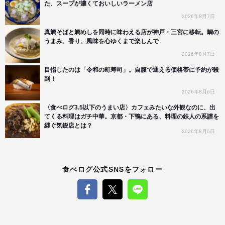
た、スープが濃くておいしいラーメン店
2026年8月7日
真鯛そばと鯛めしを同時に味わえる店が神戸・三宮に移転。鯛の
うまみ、香り、風味を心ゆくまで楽しんで
2026年8月7日
目指したのは「令和の町寿司」。自腹で通える価格帯に予約が殺
到！
2026年8月6日
〈食べログ3.5以下のうまい店〉カフェみたいな外観なのに、出
てくる料理はガチ中華。京都・下鴨にある、料理の鉄人の系譜を
継ぐ気鋭店とは？
2026年8月6日
食べログ公式SNSをフォロー