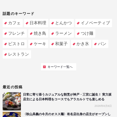
話題のキーワード
カフェ
日本料理
とんかつ
イノベーティブ
フレンチ
焼き鳥
ラーメン
つけ麺
ビストロ
ケーキ
和菓子
かき氷
パン
レストラン
キーワード一覧へ
最近の投稿
日常に寄り添うカジュアルな割烹が神戸・三宮に誕生！ 実力派
店主による日本料理をコースでもアラカルトでも楽しめる
2026年8月8日
〈秋山具義の今月のオスス麺〉有名店出身の店主がオープンし