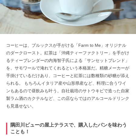
コーヒーは、ブルックスが手がける「Farm to Me」オリジナル
のダークロースト。紅茶は「沖縄ティーファクトリー」を手がけ
るティーブレンダーの内海智子氏による「サンセットブレンド」
を、サモワールで淹れてくれるという本格派だ。精糖メーカーが
手掛けているだけあり、コーヒーと紅茶には数種類の砂糖が添え
られる。 もちろんイタリア産や山形県産など、料理に合うワイ
ンもあるので昼飲みも叶う。自社栽培のサトウキビで造った自家
製ラム酒のカクテルなど、この店ならではのアルコールドリンク
も見逃せない。
隅田川ビューの屋上テラスで、購入したパンを味わう
ことも！