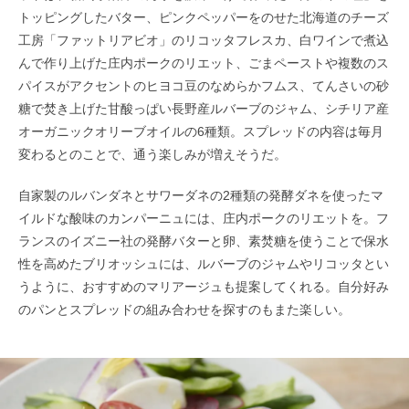
トッピングしたバター、ピンクペッパーをのせた北海道のチーズ
工房「ファットリアビオ」のリコッタフレスカ、白ワインで煮込
んで作り上げた庄内ポークのリエット、ごまペーストや複数のス
パイスがアクセントのヒヨコ豆のなめらかフムス、てんさいの砂
糖で焚き上げた甘酸っぱい長野産ルバーブのジャム、シチリア産
オーガニックオリーブオイルの6種類。スプレッドの内容は毎月
変わるとのことで、通う楽しみが増えそうだ。
自家製のルバンダネとサワーダネの2種類の発酵ダネを使ったマ
イルドな酸味のカンパーニュには、庄内ポークのリエットを。フ
ランスのイズニー社の発酵バターと卵、素焚糖を使うことで保水
性を高めたブリオッシュには、ルバーブのジャムやリコッタとい
うように、おすすめのマリアージュも提案してくれる。自分好み
のパンとスプレッドの組み合わせを探すのもまた楽しい。