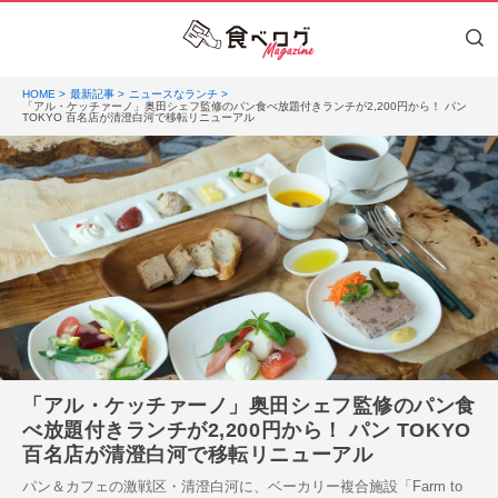
HOME
最新記事
ニュースなランチ
「アル・ケッチァーノ」奥田シェフ監修のパン食べ放題付きランチが2,200円から！ パン
TOKYO 百名店が清澄白河で移転リニューアル
「アル・ケッチァーノ」奥田シェフ監修のパン食
べ放題付きランチが2,200円から！ パン TOKYO
百名店が清澄白河で移転リニューアル
パン＆カフェの激戦区・清澄白河に、ベーカリー複合施設「Farm to