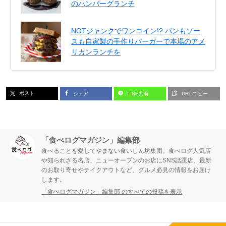
のハンバーグランチ
NOTジャンクでワンコイン!? パンもソー
スも自家製の手作りバーガーで本場のアメ
リカンランチを
ポスト
シェア
LINE共有
URLコピー
「食べログマガジン」編集部
食べることを愛してやまない食いしん坊集団。食べログ人気店
や知られざる名店、ニューオープンのお店にSNS話題店、最新
のお取り寄せやテイクアウトなど、グルメ必見の情報をお届け
します。
「食べログマガジン」編集部 のすべての投稿を表示