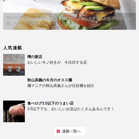
食べログ 百名店の味が、並ばず届く!?「ロケットナウ」のデリバリーで
楽しむおうち名店ごはん
PR
人気連載
噂の新店
おいしいモノ好きが、今注目する店
秋山具義の今月のオスス麺
麺マニアの秋山具義さんが注目麺を紹介
食べログ3.5以下のうまい店
3.5以下でも、おいしいお店はたくさんあるんです！
連載一覧へ