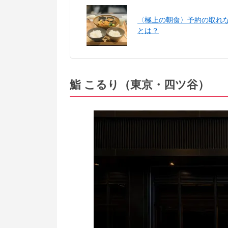
〈極上の朝食〉予約の取れ
とは？
鮨 こるり（東京・四ツ谷）