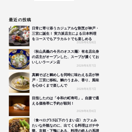
最近の投稿
日常に寄り添うカジュアルな割烹が神戸・
三宮に誕生！ 実力派店主による日本料理
をコースでもアラカルトでも楽しめる
2026年8月8日
〈秋山具義の今月のオスス麺〉有名店出身
の店主がオープンした、スープが濃くてお
いしいラーメン店
2026年8月7日
真鯛そばと鯛めしを同時に味わえる店が神
戸・三宮に移転。鯛のうまみ、香り、風味
を心ゆくまで楽しんで
2026年8月7日
目指したのは「令和の町寿司」。自腹で通
える価格帯に予約が殺到！
2026年8月6日
〈食べログ3.5以下のうまい店〉カフェみ
たいな外観なのに、出てくる料理はガチ中
華。京都・下鴨にある、料理の鉄人の系譜