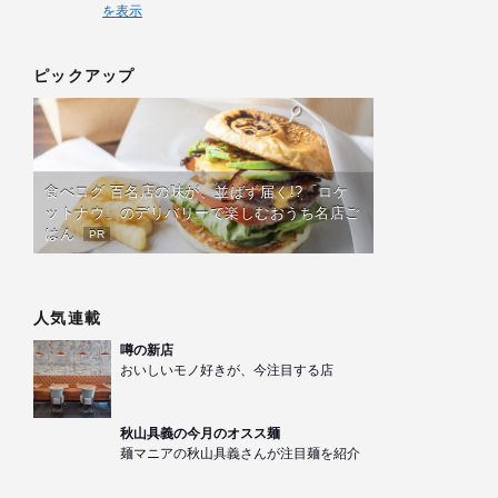
を表示
ピックアップ
食べログ 百名店の味が、並ばず届く!?「ロケ
ットナウ」のデリバリーで楽しむおうち名店ご
はん
PR
人気連載
噂の新店
おいしいモノ好きが、今注目する店
秋山具義の今月のオスス麺
麺マニアの秋山具義さんが注目麺を紹介