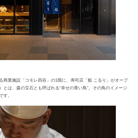
にある商業施設「コモレ四谷」の1階に、寿司店「鮨 こるり」がオープ
）とは、森の宝石とも呼ばれる“幸せの青い鳥”。その鳥のイメージ
です。