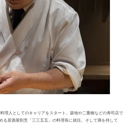
食料理人としてのキャリアをスタート。築地や二重橋などの寿司店で
める居酒屋割烹「三三五五」の料理長に就任。そして満を持して