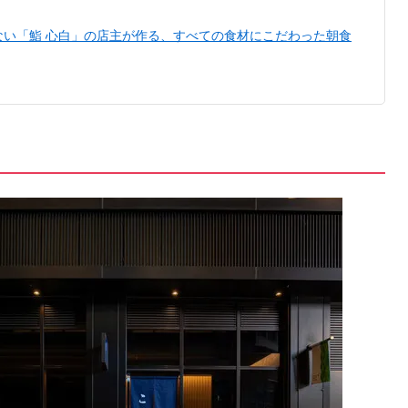
ない「鮨 心白」の店主が作る、すべての食材にこだわった朝食