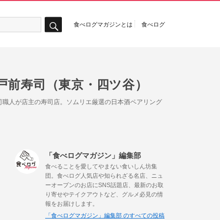
食べログマガジンとは
食べログ
検
索
戸前寿司（東京・四ツ谷）
司職人が店主の寿司店。ソムリエ厳選の日本酒ペアリング
「食べログマガジン」編集部
食べることを愛してやまない食いしん坊集
団。食べログ人気店や知られざる名店、ニュ
ーオープンのお店にSNS話題店、最新のお取
り寄せやテイクアウトなど、グルメ必見の情
報をお届けします。
「食べログマガジン」編集部 のすべての投稿