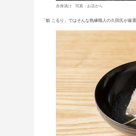
赤身漬け 写真：お店から
「鮨 こるり」ではそんな熟練職人の久田氏が厳