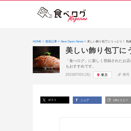
HOME
最新記事
New Open News
美しい飾り包丁にうっとり！ 熟
美しい飾り包丁に
「食べログ」に新しく登録されたお店
もおすすめです。
投稿日:
2023/07/03 (月)
寿司
東京
ポスト
シェア
URLコピー