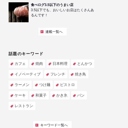
食べログ3.5以下のうまい店
3.5以下でも、おいしいお店はたくさんあ
るんです！
連載一覧へ
話題のキーワード
カフェ
焼肉
日本料理
とんかつ
イノベーティブ
フレンチ
焼き鳥
ラーメン
つけ麺
ビストロ
ケーキ
和菓子
かき氷
パン
レストラン
キーワード一覧へ