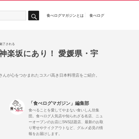
食べログマガジンとは
食べログ
検
索
魅了される
神楽坂にあり！ 愛媛県・宇
子さんが心をつかまれたコスパ高き日本料理店をご紹介。
「食べログマガジン」編集部
食べることを愛してやまない食いしん坊集
団。食べログ人気店や知られざる名店、ニュ
ーオープンのお店にSNS話題店、最新のお取
り寄せやテイクアウトなど、グルメ必見の情
報をお届けします。