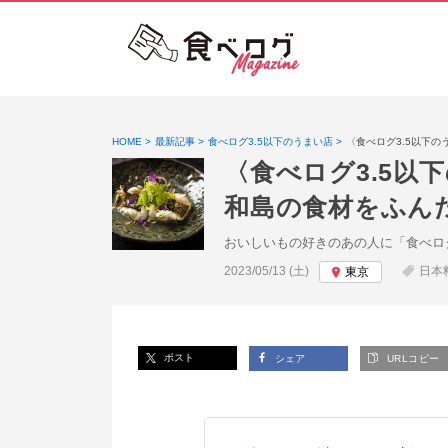
HOME
最新記事
食べログ3.5以下のうまい店
〈食べログ3.5以下
〈食べログ3.5以
和島の食材をふん
おいしいもの好きのあの人に「食べロ
投稿日:
2023/05/13 (土)
日本
東京
ポスト
シェア
URLコピー