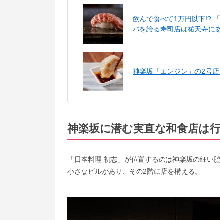
飲んで食べて1万円以下!?
パを誇る寿司店は祐天寺に
神楽坂「エンジン」の2号店
神楽坂に潜む実直な和食店は
「日本料理 初志」が位置するのは神楽坂の細い
小さなビルがあり、その2階に店を構える。