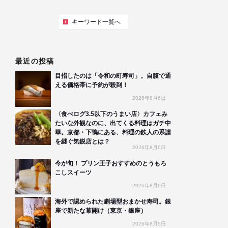
キーワード一覧へ
最近の投稿
目指したのは「令和の町寿司」。自腹で通
える価格帯に予約が殺到！
2026年8月6日
〈食べログ3.5以下のうまい店〉カフェみ
たいな外観なのに、出てくる料理はガチ中
華。京都・下鴨にある、料理の鉄人の系譜
を継ぐ気鋭店とは？
2026年8月6日
今が旬！ プリン王子おすすめのとうもろ
こしスイーツ
2026年8月6日
海外で認められた劇場型おまかせ寿司。銀
座で新たな幕開け（東京・銀座）
2026年8月5日