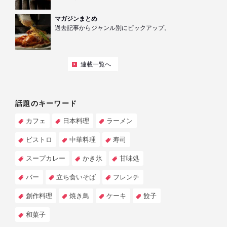
マガジンまとめ
過去記事からジャンル別にピックアップ。
連載一覧へ
話題のキーワード
カフェ
日本料理
ラーメン
ビストロ
中華料理
寿司
スープカレー
かき氷
甘味処
バー
立ち食いそば
フレンチ
創作料理
焼き鳥
ケーキ
餃子
和菓子