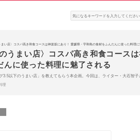
検
索:
のうまい店〉コスパ高き和食コースは神楽坂にあり！ 愛媛県・宇和島の食材をふんだんに使った料理に
下のうまい店〉コスパ高き和食コースは
だんに使った料理に魅了される
グ3.5以下のうまい店」を教えてもらう本企画。今回は、ライター・大石智
料理