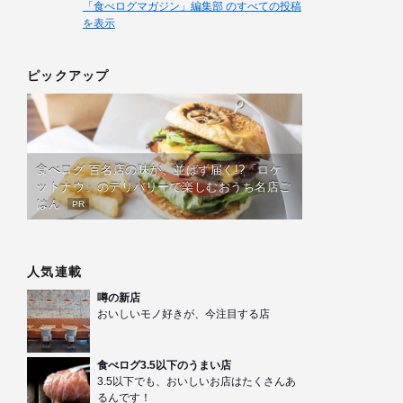
「食べログマガジン」編集部 のすべての投稿
を表示
ピックアップ
食べログ 百名店の味が、並ばず届く!?「ロケ
ットナウ」のデリバリーで楽しむおうち名店ご
はん
PR
人気連載
噂の新店
おいしいモノ好きが、今注目する店
食べログ3.5以下のうまい店
3.5以下でも、おいしいお店はたくさんあ
るんです！