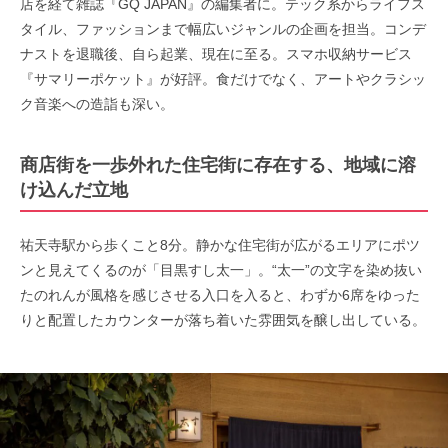
店を経て雑誌『GQ JAPAN』の編集者に。テック系からライフス
タイル、ファッションまで幅広いジャンルの企画を担当。コンデ
ナストを退職後、自ら起業、現在に至る。スマホ収納サービス
『サマリーポケット』が好評。食だけでなく、アートやクラシッ
ク音楽への造詣も深い。
商店街を一歩外れた住宅街に存在する、地域に溶
け込んだ立地
祐天寺駅から歩くこと8分。静かな住宅街が広がるエリアにポツ
ンと見えてくるのが「目黒すし太一」。“太一”の文字を染め抜い
たのれんが風格を感じさせる入口を入ると、わずか6席をゆった
りと配置したカウンターが落ち着いた雰囲気を醸し出している。