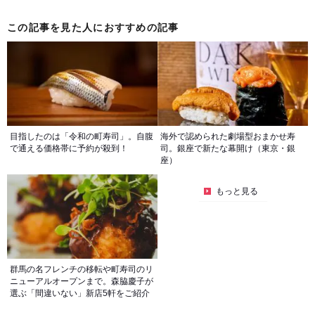
この記事を見た人におすすめの記事
目指したのは「令和の町寿司」。自腹
海外で認められた劇場型おまかせ寿
で通える価格帯に予約が殺到！
司。銀座で新たな幕開け（東京・銀
座）
もっと見る
群馬の名フレンチの移転や町寿司のリ
ニューアルオープンまで。森脇慶子が
選ぶ「間違いない」新店5軒をご紹介