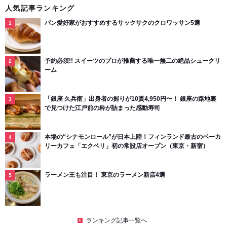
人気記事ランキング
パン愛好家がおすすめするサックサクのクロワッサン5選
予約必須!! スイーツのプロが推薦する唯一無二の絶品シュークリ
ーム
「銀座 久兵衛」出身者の握りが10貫4,950円〜！ 銀座の路地裏
で見つけた江戸前の粋が詰まった感動寿司
本場の“シナモンロール”が日本上陸！フィンランド最古のベーカ
リーカフェ「エクベリ」初の常設店オープン（東京・新宿）
ラーメン王も注目！ 東京のラーメン新店4選
ランキング記事一覧へ