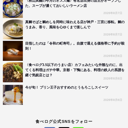
〈秋山具義の今月のオスス麺〉有名店出身の店主がオープンし
た、スープが濃くておいしいラーメン店
2026年8月7日
真鯛そばと鯛めしを同時に味わえる店が神戸・三宮に移転。鯛の
うまみ、香り、風味を心ゆくまで楽しんで
2026年8月7日
目指したのは「令和の町寿司」。自腹で通える価格帯に予約が殺
到！
2026年8月6日
〈食べログ3.5以下のうまい店〉カフェみたいな外観なのに、出
てくる料理はガチ中華。京都・下鴨にある、料理の鉄人の系譜を
継ぐ気鋭店とは？
2026年8月6日
今が旬！ プリン王子おすすめのとうもろこしスイーツ
2026年8月6日
食べログ公式SNSをフォロー