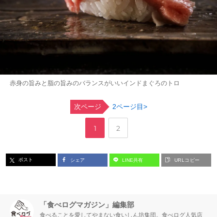
赤身の旨みと脂の旨みのバランスがいいインドまぐろのトロ
次ページ
2ページ目>
,
ペ
ペ
1
2
ー
ー
ポスト
シェア
LINE共有
URLコピー
ジ
ジ
「食べログマガジン」編集部
食べることを愛してやまない食いしん坊集団。食べログ人気店