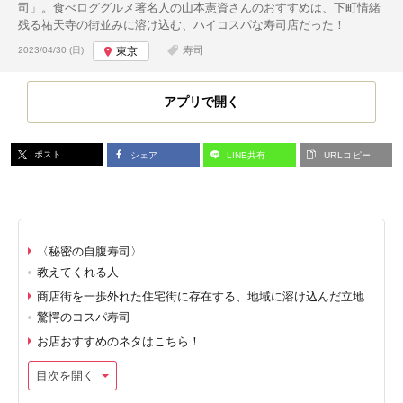
司」。食べロググルメ著名人の山本憲資さんのおすすめは、下町情緒
残る祐天寺の街並みに溶け込む、ハイコスパな寿司店だった！
投稿日:
寿司
2023/04/30 (日)
東京
アプリで開く
ポスト
シェア
LINE共有
URLコピー
〈秘密の自腹寿司〉
教えてくれる人
商店街を一歩外れた住宅街に存在する、地域に溶け込んだ立地
驚愕のコスパ寿司
お店おすすめのネタはこちら！
目次を開く