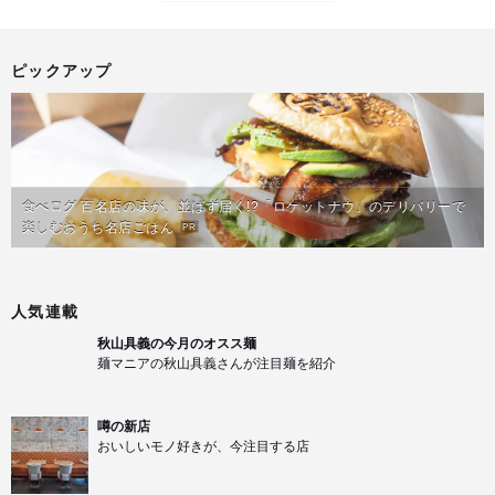
ピックアップ
食べログ 百名店の味が、並ばず届く!?「ロケットナウ」のデリバリーで
楽しむおうち名店ごはん
PR
人気連載
秋山具義の今月のオスス麺
麺マニアの秋山具義さんが注目麺を紹介
噂の新店
おいしいモノ好きが、今注目する店