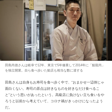
田島尚徳さんは岐阜で12年、東京で5年修業して2014年に「鮨龍尚」
を独立開業。自ら食べ歩いた鮨店も相当な数に達する
田島さんは自身もお寿司を食べ歩く中で、“おまかせ一辺倒じゃ
面白くない。寿司の原点は好きなものを好きなだけ食べるこ
と”という思いがあったという。高級店に負けない立ち食いをや
ろうと以前から考えていて、コロナ禍がきっかけになったよう
だ。