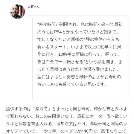
大石さん
“外食時間が制限され、急に時間が余って最初
のうちはPS4とかをやっていたけど飽きて、
忙しくなりたいと新橋の4坪の物件から立ち
食いをスタート。いままで以上に朝早くに河
岸に行き、10時半に新橋に行って、握って、
夜は白金で一回転させる”という話を聞き、ま
ったく業種は違うけれど刺激を受けました。
型にはまらない発想と機転のよさがお寿司の
おいしさにも通じていると思います。
提供するのは「鮨龍尚」とまったく同じ寿司。確かな技とタネま
で変わらない。おこのみ限定となり、最初にオーダー表へ欲しい
タネと個数を書き入れる。追加注文は不可。高級寿司と同等のク
オリティでいて、「やま幸」のマグロが440円で、高価なウニで