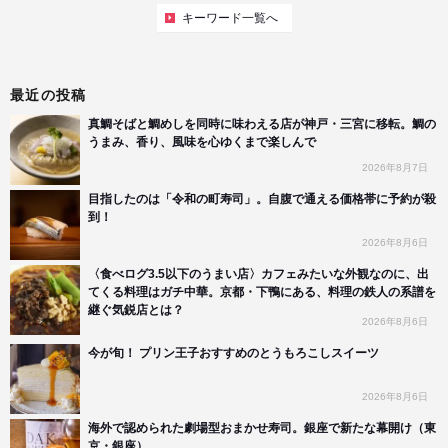
キーワード一覧へ
最近の投稿
真鯛そばと鯛めしを同時に味わえる店が神戸・三宮に移転。鯛の
うまみ、香り、風味を心ゆくまで楽しんで
2026年8月7日
目指したのは「令和の町寿司」。自腹で通える価格帯に予約が殺
到！
2026年8月6日
〈食べログ3.5以下のうまい店〉カフェみたいな外観なのに、出
てくる料理はガチ中華。京都・下鴨にある、料理の鉄人の系譜を
継ぐ気鋭店とは？
2026年8月6日
今が旬！ プリン王子おすすめのとうもろこしスイーツ
2026年8月6日
海外で認められた劇場型おまかせ寿司。銀座で新たな幕開け（東
京・銀座）