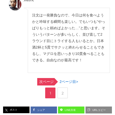
大石さん
注文は一発勝負なので、今日は何を食べよう
かと吟味する瞬間も楽しい。でもいつも“やっ
ぱりもっと頼めばよかった…”と思います。そ
ういうパターンが多いらしく、並び直して2
ラウンド目にトライする人もいるとか。日本
酒2杯と5貫でサクッと終わらせることもでき
るし、マグロを思いっきり10貫食べることも
できる。自由なのが最高です！
次ページ
2ページ目>
,
ペ
ペ
1
2
ー
ー
ポスト
シェア
LINE共有
URLコピー
ジ
ジ