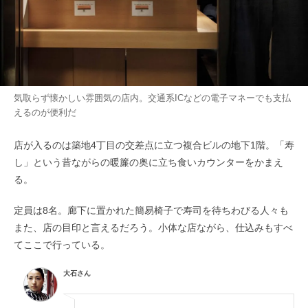
気取らず懐かしい雰囲気の店内。交通系ICなどの電子マネーでも支払
えるのが便利だ
店が入るのは築地4丁目の交差点に立つ複合ビルの地下1階。「寿
し」という昔ながらの暖簾の奥に立ち食いカウンターをかまえ
る。
定員は8名。廊下に置かれた簡易椅子で寿司を待ちわびる人々も
また、店の目印と言えるだろう。小体な店ながら、仕込みもすべ
てここで行っている。
大石さん