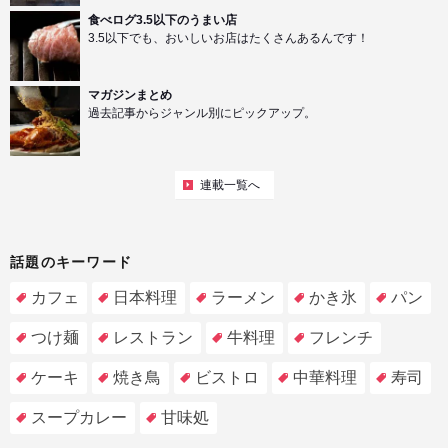
食べログ3.5以下のうまい店
3.5以下でも、おいしいお店はたくさんあるんです！
マガジンまとめ
過去記事からジャンル別にピックアップ。
連載一覧へ
話題のキーワード
カフェ
日本料理
ラーメン
かき氷
パン
つけ麺
レストラン
牛料理
フレンチ
ケーキ
焼き鳥
ビストロ
中華料理
寿司
スープカレー
甘味処