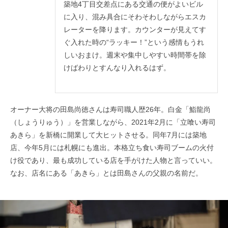
築地4丁目交差点にある交通の便がよいビル
に入り、混み具合にそわそわしながらエスカ
レーターを降ります。カウンターが見えてす
ぐ入れた時の“ラッキー！”という感情もうれ
しいおまけ。週末や集中しやすい時間帯を除
けばわりとすんなり入れるはず。
オーナー大将の田島尚徳さんは寿司職人歴26年。白金「鮨龍尚
（しょうりゅう）」を営業しながら、2021年2月に「立喰い寿司
あきら」を新橋に開業して大ヒットさせる。同年7月には築地
店、今年5月には札幌にも進出。本格立ち食い寿司ブームの火付
け役であり、最も成功している店を手がけた人物と言っていい。
なお、店名にある「あきら」とは田島さんの父親の名前だ。