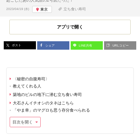
起こしたあの人気店の2号店だった！
投稿日:
立ち食い寿司
2023/04/19 (水)
東京
アプリで開く
ポスト
シェア
LINE共有
URLコピー
〈秘密の自腹寿司〉
教えてくれる人
築地のビルの地下に潜む立ち食い寿司
大石さんイチオシのタネはこちら
「やま幸」のマグロも思う存分食べられる
目次を開く