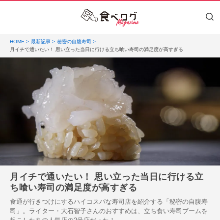
HOME
最新記事
秘密の自腹寿司
月イチで通いたい！ 思い立った当日に行ける立ち喰い寿司の満足度が高すぎる
月イチで通いたい！ 思い立った当日に行ける立
ち喰い寿司の満足度が高すぎる
食通が行きつけにするハイコスパな寿司店を紹介する「秘密の自腹寿
司」。ライター・大石智子さんのおすすめは、立ち食い寿司ブームを