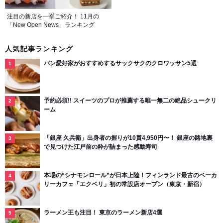
注目の新店を一挙ご紹介！ 11月の
「New Open News」ランキング
人気記事ランキング
パン愛好家がおすすめするサックサクのクロワッサン5選
予約必須!! スイーツのプロが推薦する唯一無二の絶品シュークリ
ーム
「銀座 久兵衛」出身者の握りが10貫4,950円〜！ 銀座の路地裏
で見つけた江戸前の粋が詰まった感動寿司
本場の“シナモンロール”が日本上陸！フィンランド最古のベーカ
リーカフェ「エクベリ」初の常設店オープン（東京・新宿）
ラーメン王も注目！ 東京のラーメン新店4選