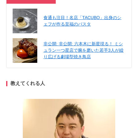
食通も注目！名店「TACUBO」出身のシ
ェフが作る至福のパスタ
非公開: 非公開: 六本木に新星現る！ ミシ
ュラン一つ星店で腕を磨いた若手3人が繰
り広げる劇場型焼き鳥店
教えてくれる人