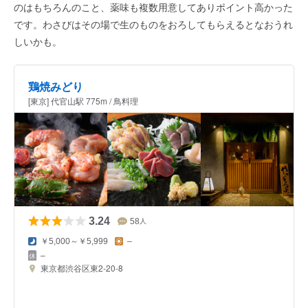
のはもちろんのこと、薬味も複数用意してありポイント高かった
です。わさびはその場で生のものをおろしてもらえるとなおうれ
しいかも。
鶏焼みどり
[東京] 代官山駅 775m / 鳥料理
3.24
58
人
￥5,000～￥5,999
–
–
東京都渋谷区東2-20-8