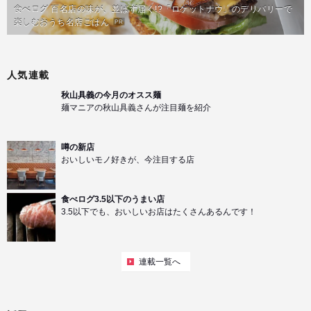
食べログ 百名店の味が、並ばず届く!?「ロケットナウ」のデリバリーで
楽しむおうち名店ごはん
PR
人気連載
秋山具義の今月のオスス麺
麺マニアの秋山具義さんが注目麺を紹介
噂の新店
おいしいモノ好きが、今注目する店
食べログ3.5以下のうまい店
3.5以下でも、おいしいお店はたくさんあるんです！
連載一覧へ