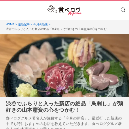
HOME
最新記事
今月の新店
渋谷でふらりと入った新店の絶品「鳥刺し」が鶏好きの山本憲資の心をつかむ！
渋谷でふらりと入った新店の絶品「鳥刺し」が鶏
好きの山本憲資の心をつかむ！
食べロググルメ著名人が注目する「今月の新店」。最近行った新店の
中でも特におすすめのお店を教えていただきます。食べロググルメ著