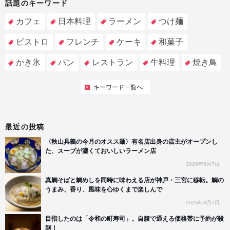
話題のキーワード
カフェ
日本料理
ラーメン
つけ麺
ビストロ
フレンチ
ケーキ
和菓子
かき氷
パン
レストラン
牛料理
焼き鳥
キーワード一覧へ
最近の投稿
〈秋山具義の今月のオスス麺〉有名店出身の店主がオープンし
た、スープが濃くておいしいラーメン店
2026年8月7日
真鯛そばと鯛めしを同時に味わえる店が神戸・三宮に移転。鯛の
うまみ、香り、風味を心ゆくまで楽しんで
2026年8月7日
目指したのは「令和の町寿司」。自腹で通える価格帯に予約が殺
到！