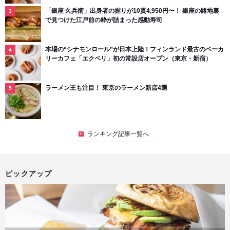
「銀座 久兵衛」出身者の握りが10貫4,950円〜！ 銀座の路地裏
で見つけた江戸前の粋が詰まった感動寿司
本場の“シナモンロール”が日本上陸！フィンランド最古のベーカ
リーカフェ「エクベリ」初の常設店オープン（東京・新宿）
ラーメン王も注目！ 東京のラーメン新店4選
ランキング記事一覧へ
ピックアップ