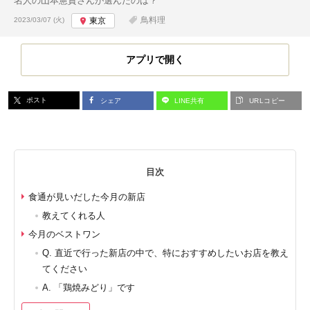
名人の山本憲資さんが選んだのは？
投稿日:
鳥料理
2023/03/07 (火)
東京
アプリで開く
ポスト
シェア
LINE共有
URLコピー
目次
食通が見いだした今月の新店
教えてくれる人
今月のベストワン
Q. 直近で行った新店の中で、特におすすめしたいお店を教え
てください
A. 「鶏焼みどり」です