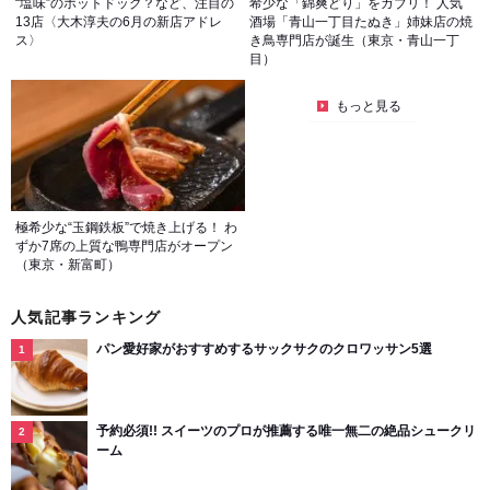
“塩味”のホットドッグ？など、注目の
希少な「錦爽どり」をガブリ！ 人気
13店〈大木淳夫の6月の新店アドレ
酒場「青山一丁目たぬき」姉妹店の焼
ス〉
き鳥専門店が誕生（東京・青山一丁
目）
もっと見る
極希少な“玉鋼鉄板”で焼き上げる！ わ
ずか7席の上質な鴨専門店がオープン
（東京・新富町）
人気記事ランキング
パン愛好家がおすすめするサックサクのクロワッサン5選
予約必須!! スイーツのプロが推薦する唯一無二の絶品シュークリ
ーム