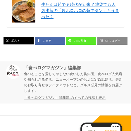
牛たんは茹でる時代が到来!? 池袋でも人
気沸騰の「超ホロホロの茹でタン」もう食
べた？
ポスト
シェア
LINE共有
URLコピー
「食べログマガジン」編集部
食べることを愛してやまない食いしん坊集団。食べログ人気店
や知られざる名店、ニューオープンのお店にSNS話題店、最新
のお取り寄せやテイクアウトなど、グルメ必見の情報をお届け
します。
「食べログマガジン」編集部 のすべての投稿を表示