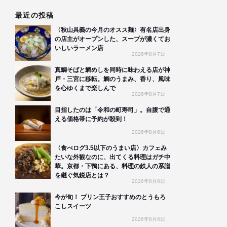
最近の投稿
〈秋山具義の今月のオスス麺〉有名店出身
の店主がオープンした、スープが濃くてお
いしいラーメン店
2026年8月7日
真鯛そばと鯛めしを同時に味わえる店が神
戸・三宮に移転。鯛のうまみ、香り、風味
を心ゆくまで楽しんで
2026年8月7日
目指したのは「令和の町寿司」。自腹で通
える価格帯に予約が殺到！
2026年8月6日
〈食べログ3.5以下のうまい店〉カフェみ
たいな外観なのに、出てくる料理はガチ中
華。京都・下鴨にある、料理の鉄人の系譜
を継ぐ気鋭店とは？
2026年8月6日
今が旬！ プリン王子おすすめのとうもろ
こしスイーツ
2026年8月6日