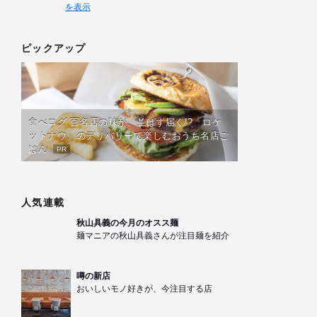
を表示
ピックアップ
食べログ 百名店の味が、並ばず届く!?「ロケ
ットナウ」のデリバリーで楽しむおうち名店ご
はん
PR
人気連載
秋山具義の今月のオスス麺
麺マニアの秋山具義さんが注目麺を紹介
噂の新店
おいしいモノ好きが、今注目する店