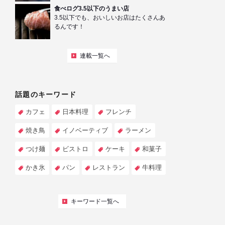
食べログ3.5以下のうまい店
3.5以下でも、おいしいお店はたくさんあ
るんです！
連載一覧へ
話題のキーワード
カフェ
日本料理
フレンチ
焼き鳥
イノベーティブ
ラーメン
つけ麺
ビストロ
ケーキ
和菓子
かき氷
パン
レストラン
牛料理
キーワード一覧へ