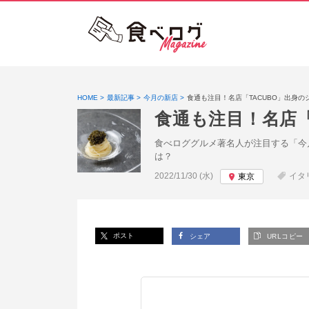
HOME
最新記事
今月の新店
食通も注目！名店「TACUBO」出身
食通も注目！名店「
食べロググルメ著名人が注目する「今
は？
投稿日:
2022/11/30 (水)
イタ
東京
ポスト
シェア
URLコピー