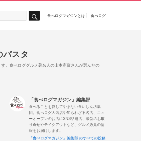
食べログマガジンとは
食べログ
検
索
のパスタ
ます。食べロググルメ著名人の山本憲資さんが選んだの
「食べログマガジン」編集部
食べることを愛してやまない食いしん坊集
団。食べログ人気店や知られざる名店、ニュ
ーオープンのお店にSNS話題店、最新のお取
り寄せやテイクアウトなど、グルメ必見の情
報をお届けします。
「食べログマガジン」編集部 のすべての投稿