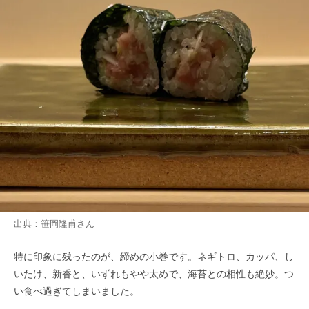
出典：
笹岡隆甫
さん
特に印象に残ったのが、締めの小巻です。ネギトロ、カッパ、し
いたけ、新香と、いずれもやや太めで、海苔との相性も絶妙。つ
い食べ過ぎてしまいました。