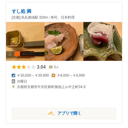
すし処 満
[京都] 烏丸御池駅 329m / 寿司、日本料理
3.04
5
人
￥30,000～￥39,999
￥8,000～￥9,999
月曜日
京都府京都市中京区新町御池上ル中之町34-2
アプリで開く