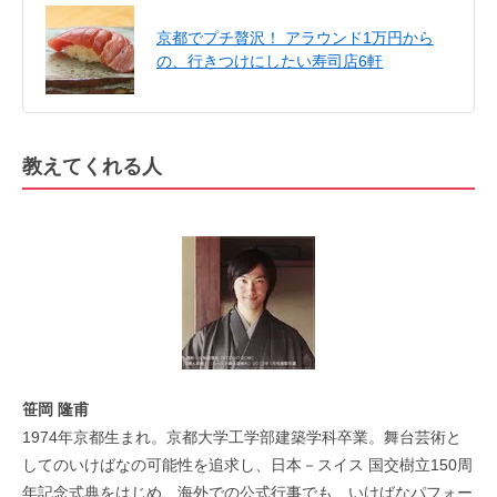
京都でプチ贅沢！ アラウンド1万円から
の、行きつけにしたい寿司店6軒
教えてくれる人
笹岡 隆甫
1974年京都生まれ。京都大学工学部建築学科卒業。舞台芸術と
してのいけばなの可能性を追求し、日本－スイス 国交樹立150周
年記念式典をはじめ、海外での公式行事でも、いけばなパフォー