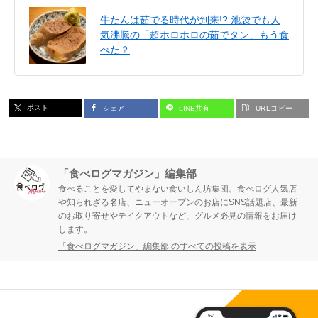
牛たんは茹でる時代が到来!? 池袋でも人
気沸騰の「超ホロホロの茹でタン」もう食
べた？
ポスト
シェア
LINE共有
URLコピー
「食べログマガジン」編集部
食べることを愛してやまない食いしん坊集団。食べログ人気店
や知られざる名店、ニューオープンのお店にSNS話題店、最新
のお取り寄せやテイクアウトなど、グルメ必見の情報をお届け
します。
「食べログマガジン」編集部 のすべての投稿を表示