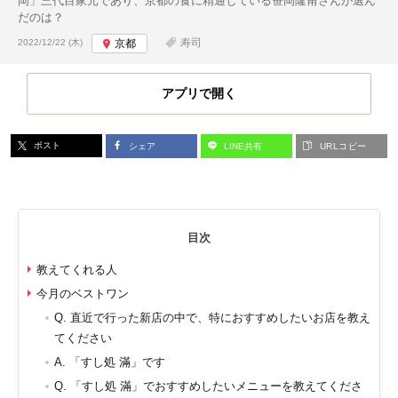
岡」三代目家元であり、京都の食に精通している笹岡隆甫さんが選ん
だのは？
投稿日:
寿司
2022/12/22 (木)
京都
アプリで開く
ポスト
シェア
LINE共有
URLコピー
目次
教えてくれる人
今月のベストワン
Q. 直近で行った新店の中で、特におすすめしたいお店を教え
てください
A. 「すし処 滿」です
Q. 「すし処 滿」でおすすめしたいメニューを教えてくださ