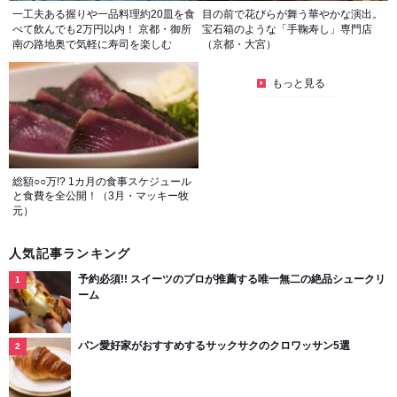
一工夫ある握りや一品料理約20皿を食
目の前で花びらが舞う華やかな演出。
べて飲んでも2万円以内！ 京都・御所
宝石箱のような「手鞠寿し」専門店
南の路地奥で気軽に寿司を楽しむ
（京都・大宮）
もっと見る
総額○○万!? 1カ月の食事スケジュール
と食費を全公開！（3月・マッキー牧
元）
人気記事ランキング
予約必須!! スイーツのプロが推薦する唯一無二の絶品シュークリ
ーム
パン愛好家がおすすめするサックサクのクロワッサン5選