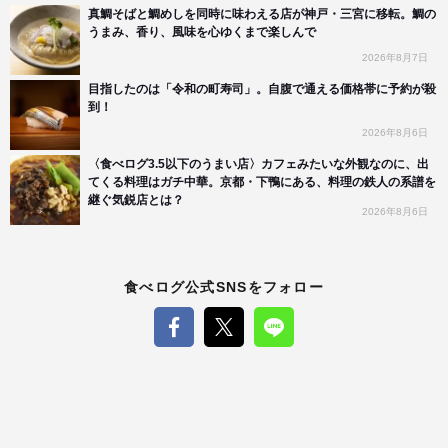
真鯛そばと鯛めしを同時に味わえる店が神戸・三宮に移転。鯛の
うまみ、香り、風味を心ゆくまで楽しんで
2026年8月7日
目指したのは「令和の町寿司」。自腹で通える価格帯に予約が殺
到！
2026年8月6日
〈食べログ3.5以下のうまい店〉カフェみたいな外観なのに、出
てくる料理はガチ中華。京都・下鴨にある、料理の鉄人の系譜を
継ぐ気鋭店とは？
2026年8月6日
食べログ公式SNSをフォロー