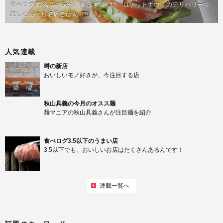
食べログ 百名店の味が、並ばず届く!?「ロケットナウ」のデリバリーで
楽しむおうち名店ごはん
PR
人気連載
噂の新店
おいしいモノ好きが、今注目する店
秋山具義の今月のオスス麺
麺マニアの秋山具義さんが注目麺を紹介
食べログ3.5以下のうまい店
3.5以下でも、おいしいお店はたくさんあるんです！
連載一覧へ