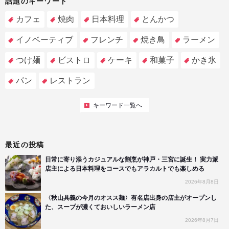
話題のキーワード
カフェ
焼肉
日本料理
とんかつ
イノベーティブ
フレンチ
焼き鳥
ラーメン
つけ麺
ビストロ
ケーキ
和菓子
かき氷
パン
レストラン
キーワード一覧へ
最近の投稿
日常に寄り添うカジュアルな割烹が神戸・三宮に誕生！ 実力派
店主による日本料理をコースでもアラカルトでも楽しめる
2026年8月8日
〈秋山具義の今月のオスス麺〉有名店出身の店主がオープンし
た、スープが濃くておいしいラーメン店
2026年8月7日