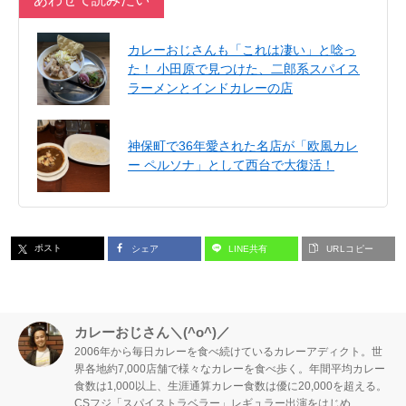
カレーおじさんも「これは凄い」と唸っ
た！ 小田原で見つけた、二郎系スパイス
ラーメンとインドカレーの店
神保町で36年愛された名店が「欧風カレ
ー ペルソナ」として西台で大復活！
ポスト
シェア
LINE共有
URLコピー
カレーおじさん＼(^o^)／
2006年から毎日カレーを食べ続けているカレーアディクト。世
界各地約7,000店舗で様々なカレーを食べ歩く。年間平均カレー
食数は1,000以上、生涯通算カレー食数は優に20,000を超える。
CSフジ「スパイストラベラー」レギュラー出演をはじめ、