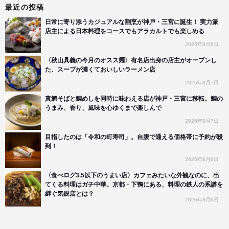
最近の投稿
日常に寄り添うカジュアルな割烹が神戸・三宮に誕生！ 実力派
店主による日本料理をコースでもアラカルトでも楽しめる
2026年8月8日
〈秋山具義の今月のオスス麺〉有名店出身の店主がオープンし
た、スープが濃くておいしいラーメン店
2026年8月7日
真鯛そばと鯛めしを同時に味わえる店が神戸・三宮に移転。鯛の
うまみ、香り、風味を心ゆくまで楽しんで
2026年8月7日
目指したのは「令和の町寿司」。自腹で通える価格帯に予約が殺
到！
2026年8月6日
〈食べログ3.5以下のうまい店〉カフェみたいな外観なのに、出
てくる料理はガチ中華。京都・下鴨にある、料理の鉄人の系譜を
継ぐ気鋭店とは？
2026年8月6日