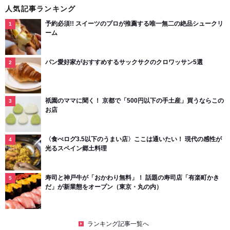
人気記事ランキング
予約必須!! スイーツのプロが推薦する唯一無二の絶品シュークリ
ーム
パン愛好家がおすすめするサックサクのクロワッサン5選
祇園のママに聞く！ 京都で「500円以下の手土産」買うならこの
お店
〈食べログ3.5以下のうまい店〉ここは通いたい！ 現代の感性が
光るスペイン郷土料理
寿司と神戸牛が「おかわり無料」！ 話題の寿司店「有楽町かき
だ」が新業態をオープン（東京・丸の内）
ランキング記事一覧へ