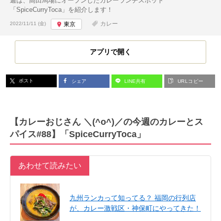
週は、高田馬場にオープンしたカレーランチスポット
「SpiceCurryToca」を紹介します！
投稿日:
カレー
2022/11/11 (金)
東京
アプリで開く
ポスト
シェア
LINE共有
URLコピー
【カレーおじさん ＼(^o^)／の今週のカレーとス
パイス#88】「SpiceCurryToca」
あわせて読みたい
九州ランカって知ってる？ 福岡の行列店
が、カレー激戦区・神保町にやってきた！