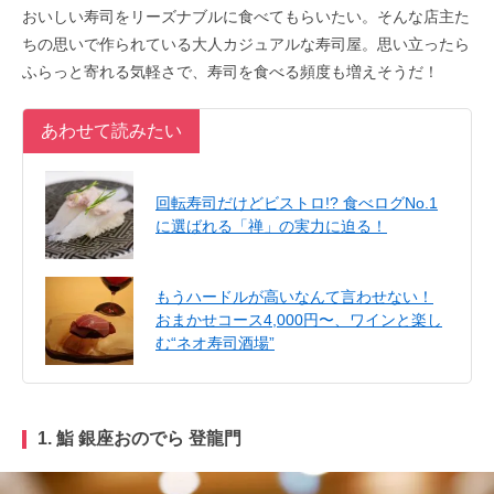
おいしい寿司をリーズナブルに食べてもらいたい。そんな店主た
ちの思いで作られている大人カジュアルな寿司屋。思い立ったら
ふらっと寄れる気軽さで、寿司を食べる頻度も増えそうだ！
あわせて読みたい
回転寿司だけどビストロ!? 食べログNo.1
に選ばれる「禅」の実力に迫る！
もうハードルが高いなんて言わせない！
おまかせコース4,000円〜、ワインと楽し
む“ネオ寿司酒場”
1. 鮨 銀座おのでら 登龍門