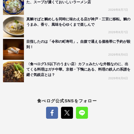
た、スープが濃くておいしいラーメン店
2026年8月7日
真鯛そばと鯛めしを同時に味わえる店が神戸・三宮に移転。鯛の
うまみ、香り、風味を心ゆくまで楽しんで
2026年8月7日
目指したのは「令和の町寿司」。自腹で通える価格帯に予約が殺
到！
2026年8月6日
〈食べログ3.5以下のうまい店〉カフェみたいな外観なのに、出
てくる料理はガチ中華。京都・下鴨にある、料理の鉄人の系譜を
継ぐ気鋭店とは？
2026年8月6日
食べログ公式SNSをフォロー