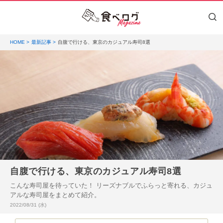
HOME
最新記事
自腹で行ける、東京のカジュアル寿司8選
自腹で行ける、東京のカジュアル寿司8選
こんな寿司屋を待っていた！ リーズナブルでふらっと寄れる、カジュ
アルな寿司屋をまとめて紹介。
投稿日:
2022/08/31 (水)