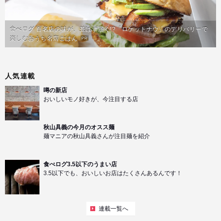
食べログ 百名店の味が、並ばず届く!?「ロケットナウ」のデリバリーで
楽しむおうち名店ごはん
PR
人気連載
噂の新店
おいしいモノ好きが、今注目する店
秋山具義の今月のオスス麺
麺マニアの秋山具義さんが注目麺を紹介
食べログ3.5以下のうまい店
3.5以下でも、おいしいお店はたくさんあるんです！
連載一覧へ