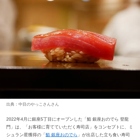
出典：
中目のやっこさん
さん
2022年4月に銀座5丁目にオープンした「鮨 銀座おのでら 登龍
門」は、「お客様に育てていただく寿司店」をコンセプトに、ミ
シュラン星獲得の「
鮨 銀座おのでら
」が出店した立ち食い寿司