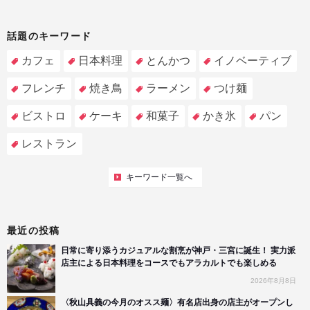
話題のキーワード
カフェ
日本料理
とんかつ
イノベーティブ
フレンチ
焼き鳥
ラーメン
つけ麺
ビストロ
ケーキ
和菓子
かき氷
パン
レストラン
キーワード一覧へ
最近の投稿
日常に寄り添うカジュアルな割烹が神戸・三宮に誕生！ 実力派
店主による日本料理をコースでもアラカルトでも楽しめる
2026年8月8日
〈秋山具義の今月のオスス麺〉有名店出身の店主がオープンし