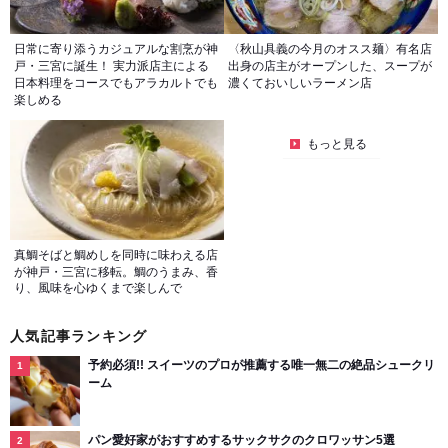
日常に寄り添うカジュアルな割烹が神
〈秋山具義の今月のオスス麺〉有名店
戸・三宮に誕生！ 実力派店主による
出身の店主がオープンした、スープが
日本料理をコースでもアラカルトでも
濃くておいしいラーメン店
楽しめる
もっと見る
真鯛そばと鯛めしを同時に味わえる店
が神戸・三宮に移転。鯛のうまみ、香
り、風味を心ゆくまで楽しんで
人気記事ランキング
予約必須!! スイーツのプロが推薦する唯一無二の絶品シュークリ
ーム
パン愛好家がおすすめするサックサクのクロワッサン5選