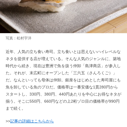
写真：松村宇洋
近年、人気の立ち食い寿司。立ち食いとは思えないハイレベルな
ネタを提供する店が増えている。そんな人気のジャンルに、築地
時代から続き、現在は豊洲で魚を扱う仲卸「島津商店」が参入し
た。それが、末広町にオープンした「三六五（さんろくご）」
だ。なんといっても母体は仲卸。銀座をはじめとした寿司屋にも
魚を卸している魚のプロだ。価格帯は一番安価な1貫280円から
スタートし、330円、380円、440円あたりを中心にお得なネタが
揃う。そこに550円、660円などの上2桁ゾロ目の価格帯が990円
まで続く。
>>
記事の詳細はこちらから