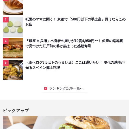
祇園のママに聞く！ 京都で「500円以下の手土産」買うならこの
お店
「銀座 久兵衛」出身者の握りが10貫4,950円〜！ 銀座の路地裏
で見つけた江戸前の粋が詰まった感動寿司
〈食べログ3.5以下のうまい店〉ここは通いたい！ 現代の感性が
光るスペイン郷土料理
ランキング記事一覧へ
ピックアップ