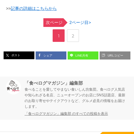
>>
記事の詳細はこちらから
次ページ
2ページ目>
,
ペ
ペ
1
2
ー
ー
ポスト
シェア
LINE共有
URLコピー
ジ
ジ
「食べログマガジン」編集部
食べることを愛してやまない食いしん坊集団。食べログ人気店
や知られざる名店、ニューオープンのお店にSNS話題店、最新
のお取り寄せやテイクアウトなど、グルメ必見の情報をお届け
します。
「食べログマガジン」編集部 のすべての投稿を表示