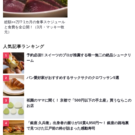
総額○○万!? 1カ月の食事スケジュール
と食費を全公開！（3月・マッキー牧
元）
人気記事ランキング
予約必須!! スイーツのプロが推薦する唯一無二の絶品シュークリ
ーム
パン愛好家がおすすめするサックサクのクロワッサン5選
祇園のママに聞く！ 京都で「500円以下の手土産」買うならこの
お店
「銀座 久兵衛」出身者の握りが10貫4,950円〜！ 銀座の路地裏
で見つけた江戸前の粋が詰まった感動寿司