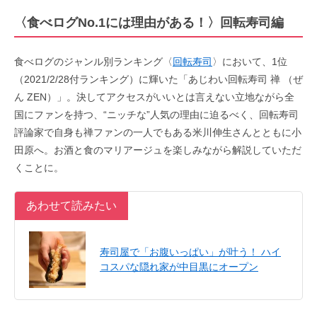
〈食べログNo.1には理由がある！〉回転寿司編
食べログのジャンル別ランキング〈
回転寿司
〉において、1位
（2021/2/28付ランキング）に輝いた「あじわい回転寿司 禅 （ぜ
ん ZEN）」。決してアクセスがいいとは言えない立地ながら全
国にファンを持つ、“ニッチな”人気の理由に迫るべく、回転寿司
評論家で自身も禅ファンの一人でもある米川伸生さんとともに小
田原へ。お酒と食のマリアージュを楽しみながら解説していただ
くことに。
あわせて読みたい
寿司屋で「お腹いっぱい」が叶う！ ハイ
コスパな隠れ家が中目黒にオープン