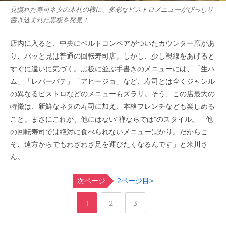
見慣れた寿司ネタの木札の横に、多彩なビストロメニューがびっしり
書き込まれた黒板を発見！
店内に入ると、中央にベルトコンベアがついたカウンター席があ
り、パッと見は普通の回転寿司店。しかし、少し視線をあげると
すぐに違いに気づく。黒板に並ぶ手書きのメニューには、「生ハ
ム」「レバーパテ」「アヒージョ」など、寿司とは全くジャンル
の異なるビストロなどのメニューもズラリ。そう、この店最大の
特徴は、新鮮なネタの寿司に加え、本格フレンチなども楽しめる
こと。まさにこれが、他にはない“禅ならでは”のスタイル。「他
の回転寿司では絶対に食べられないメニューばかり。だからこ
そ、遠方からでもわざわざ足を運びたくなるんです」と米川さ
ん。
次ページ
2ページ目>
,
,
ペ
ペ
ペ
1
2
3
ー
ー
ー