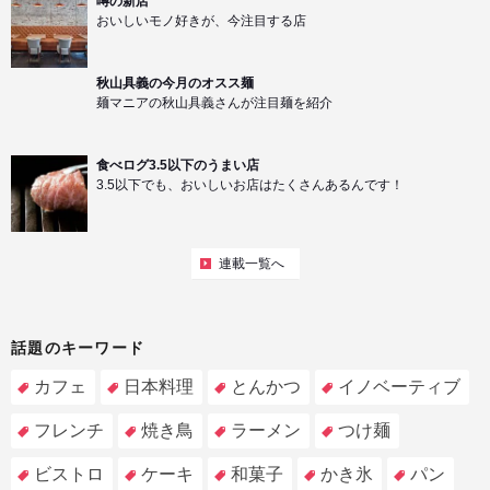
噂の新店
おいしいモノ好きが、今注目する店
秋山具義の今月のオスス麺
麺マニアの秋山具義さんが注目麺を紹介
食べログ3.5以下のうまい店
3.5以下でも、おいしいお店はたくさんあるんです！
連載一覧へ
話題のキーワード
カフェ
日本料理
とんかつ
イノベーティブ
フレンチ
焼き鳥
ラーメン
つけ麺
ビストロ
ケーキ
和菓子
かき氷
パン