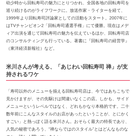
幼少時から回転寿司の魅力にとりつかれ、全国各地の回転寿司を
巡り続けるのがライフワークに。放送作家・ライターを経て、
1999年より回転寿司評論家としての活動をスタート。2007年に
はTVチャンピオン2「回転寿司通選手権」にて優勝。現在はメデ
ィア出演を通じて回転寿司の魅力を伝えているほか、回転寿司店
のコンサルティングも行っている。著書に『回転寿司の経営学』
（東洋経済新報社）など。
米川さんが考える、「あじわい回転寿司 禅」が支
持されるワケ
「寿司以外のメニューを揃える回転寿司店は、今ではあちこちで
見かけますが、その先駆けは間違いなくこの店。しかも、サイド
メニューというレベルではなく、どれもかなり本格的です。二十
数年前にこんなスタイルのお店があったということが、とにかく
すごい」と熱っぽく語る米川さん。おそらく最大の特長であり、
人気の秘密であろう、“禅ならではのスタイル”とはどんなものな