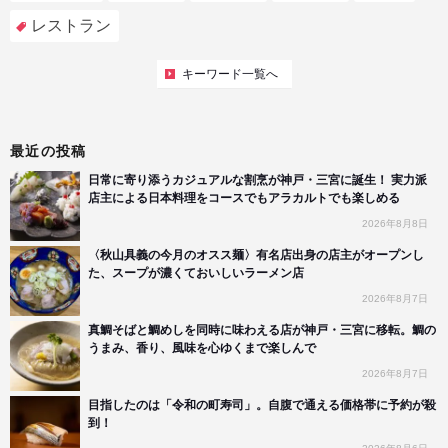
レストラン
キーワード一覧へ
最近の投稿
日常に寄り添うカジュアルな割烹が神戸・三宮に誕生！ 実力派
店主による日本料理をコースでもアラカルトでも楽しめる
2026年8月8日
〈秋山具義の今月のオスス麺〉有名店出身の店主がオープンし
た、スープが濃くておいしいラーメン店
2026年8月7日
真鯛そばと鯛めしを同時に味わえる店が神戸・三宮に移転。鯛の
うまみ、香り、風味を心ゆくまで楽しんで
2026年8月7日
目指したのは「令和の町寿司」。自腹で通える価格帯に予約が殺
到！