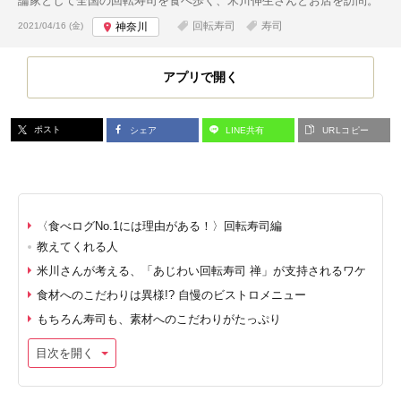
論家として全国の回転寿司を食べ歩く、米川伸生さんとお店を訪問。
投稿日:
回転寿司
寿司
2021/04/16 (金)
神奈川
アプリで開く
ポスト
シェア
LINE共有
URLコピー
〈食べログNo.1には理由がある！〉回転寿司編
教えてくれる人
米川さんが考える、「あじわい回転寿司 禅」が支持されるワケ
食材へのこだわりは異様!? 自慢のビストロメニュー
もちろん寿司も、素材へのこだわりがたっぷり
目次を開く