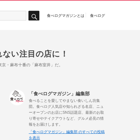
食べログマガジンとは
食べログ
検
索
れない注目の店に！
東京・麻布十番の「麻布室井」だ。
「食べログマガジン」編集部
食べることを愛してやまない食いしん坊集
団。食べログ人気店や知られざる名店、ニュ
ーオープンのお店にSNS話題店、最新のお取
り寄せやテイクアウトなど、グルメ必見の情
報をお届けします。
「食べログマガジン」編集部 のすべての投稿
を表示