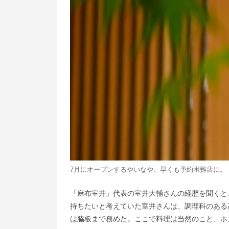
7月にオープンするやいなや、早くも予約困難店に。
「麻布室井」代表の室井大輔さんの経歴を聞くと
持ちたいと考えていた室井さんは、調理科のある
は脇板まで務めた。ここで料理は当然のこと、ホ