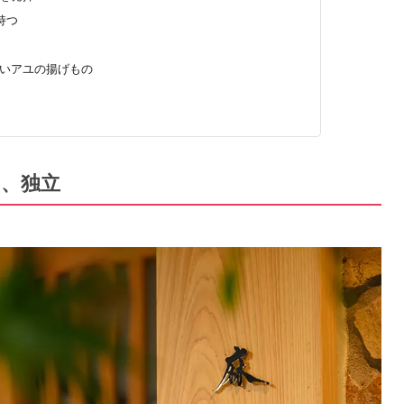
持つ
いアユの揚げもの
み、独立