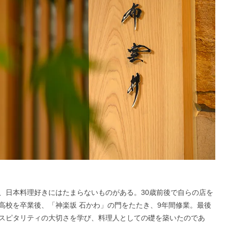
、日本料理好きにはたまらないものがある。30歳前後で自らの店を
高校を卒業後、「神楽坂 石かわ」の門をたたき、9年間修業。最後
スピタリティの大切さを学び、料理人としての礎を築いたのであ