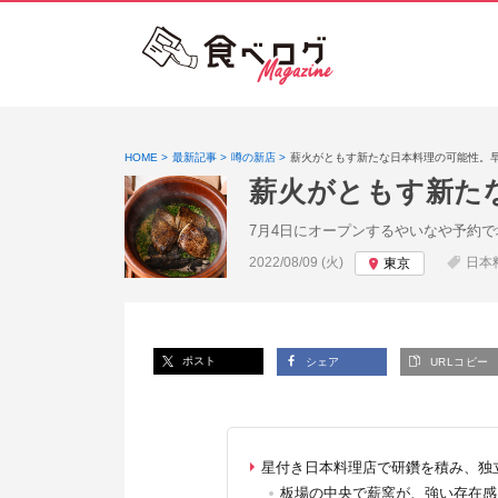
HOME
最新記事
噂の新店
薪火がともす新たな日本料理の可能性。
薪火がともす新た
7月4日にオープンするやいなや予約
投稿日:
2022/08/09 (火)
日本
東京
ポスト
シェア
URLコピー
星付き日本料理店で研鑽を積み、独
板場の中央で薪窯が、強い存在感