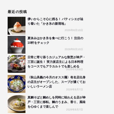
最近の投稿
儚いからこそ心に残る！ パティシエが辿
り着いた「かき氷の新境地」
2026年8月10日
夏休みはかき氷を食べに行こう！ 注目の
10軒をチェック
2026年8月10日
日常に寄り添うカジュアルな割烹が神戸・
三宮に誕生！ 実力派店主による日本料理
をコースでもアラカルトでも楽しめる
2026年8月8日
〈秋山具義の今月のオスス麺〉有名店出身
の店主がオープンした、スープが濃くてお
いしいラーメン店
2026年8月7日
真鯛そばと鯛めしを同時に味わえる店が神
戸・三宮に移転。鯛のうまみ、香り、風味
を心ゆくまで楽しんで
2026年8月7日