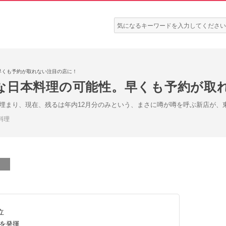
検
索:
早くも予約が取れない注目の店に！
な日本料理の可能性。早くも予約が取
で埋まり、現在、残るは年内12月分のみという、まさに噂が噂を呼ぶ新店が、
料理
立
を発揮