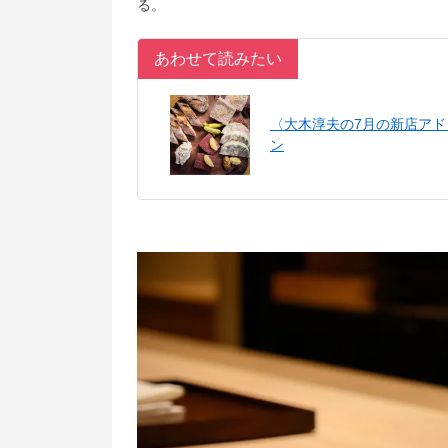
る。
あわせて読みたい
〈大木淳夫の7月の新店ア
ン