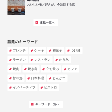
噂の新店
おいしいモノ好きが、今注目する店
連載一覧へ
話題のキーワード
フレンチ
ケーキ
和菓子
つけ麺
ラーメン
レストラン
かき氷
焼肉
焼き鳥
立ち飲み
カフェ
甘味処
日本料理
とんかつ
イノベーティブ
ビストロ
キーワード一覧へ