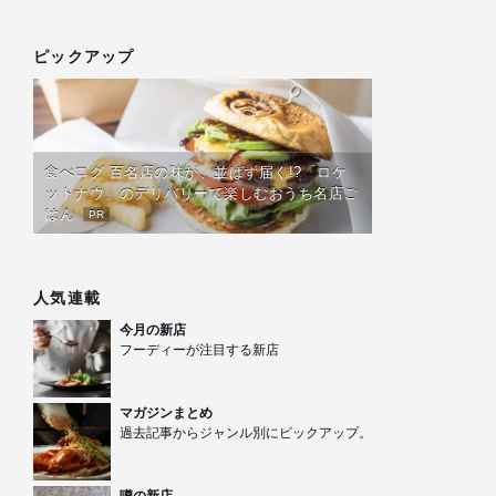
ピックアップ
食べログ 百名店の味が、並ばず届く!?「ロケ
ットナウ」のデリバリーで楽しむおうち名店ご
はん
PR
人気連載
今月の新店
フーディーが注目する新店
マガジンまとめ
過去記事からジャンル別にピックアップ。