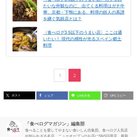
たいな外観なのに、出てくる料理はガチ中
華。京都・下鴨にある、料理の鉄人の系譜
を継ぐ気鋭店とは？
〈食べログ3.5以下のうまい店〉ここは通
いたい！ 現代の感性が光るスペイン郷土
料理
,
ペ
ペ
1
2
ー
ー
ポスト
シェア
LINE共有
URLコピー
ジ
ジ
「食べログマガジン」編集部
食べることを愛してやまない食いしん坊集団。食べログ人気店
や知られざる名店、ニューオープンのお店にSNS話題店、最新