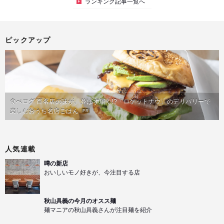
ランキング記事一覧へ
ピックアップ
食べログ 百名店の味が、並ばず届く!?「ロケットナウ」のデリバリーで
楽しむおうち名店ごはん
PR
人気連載
噂の新店
おいしいモノ好きが、今注目する店
秋山具義の今月のオスス麺
麺マニアの秋山具義さんが注目麺を紹介