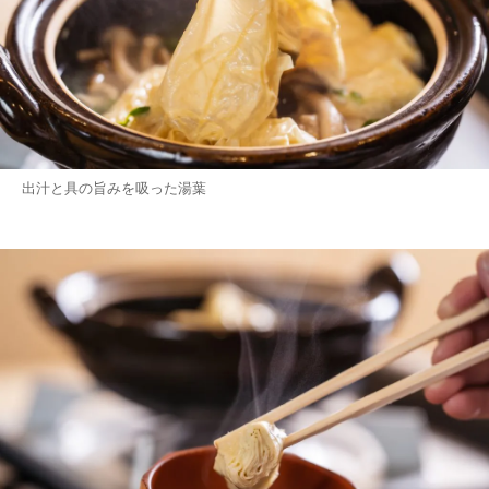
出汁と具の旨みを吸った湯葉