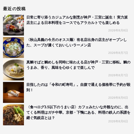
最近の投稿
日常に寄り添うカジュアルな割烹が神戸・三宮に誕生！ 実力派
店主による日本料理をコースでもアラカルトでも楽しめる
2026年8月8日
〈秋山具義の今月のオスス麺〉有名店出身の店主がオープンし
た、スープが濃くておいしいラーメン店
2026年8月7日
真鯛そばと鯛めしを同時に味わえる店が神戸・三宮に移転。鯛の
うまみ、香り、風味を心ゆくまで楽しんで
2026年8月7日
目指したのは「令和の町寿司」。自腹で通える価格帯に予約が殺
到！
2026年8月6日
〈食べログ3.5以下のうまい店〉カフェみたいな外観なのに、出
てくる料理はガチ中華。京都・下鴨にある、料理の鉄人の系譜を
継ぐ気鋭店とは？
2026年8月6日