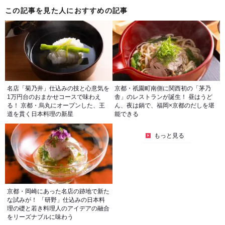
この記事を見た人におすすめの記事
名店「菊乃井」仕込みの技と心意気を
京都・祇園町南側に関西初の「茅乃
1万円台のおまかせコースで味わえ
舎」のレストランが誕生！ 昼はうど
る！ 京都・烏丸にオープンした、王
ん、夜は鍋で、福岡×京都のだしを堪
道を貫く日本料理の新星
能できる
もっと見る
京都・岡崎にあった名店の跡地で新た
な試みが！ 「研野」仕込みの日本料
理の礎と若き料理人のアイデアの融合
をリーズナブルに味わう