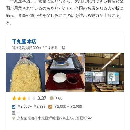
「千丸屋本店」。老舗でありながら、気軽に利用できる料理と空
間が用意されているのもありがたい。全国の名店を知る人が折に
触れ、食事や買い物を楽しみにこの店を訪れる魅力が十分にあ
る。
千丸屋 本店
[京都] 烏丸駅 309m / 日本料理、鍋
3.37
93
人
￥2,000～￥2,999
￥2,000～￥2,999
–
京都府京都市中京区堺町通四条上ル八百屋町541