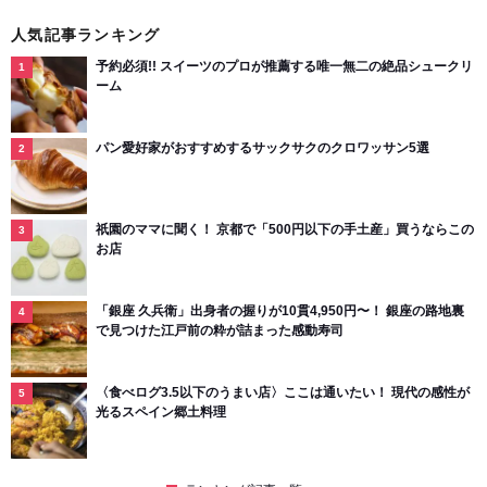
人気記事ランキング
予約必須!! スイーツのプロが推薦する唯一無二の絶品シュークリ
ーム
パン愛好家がおすすめするサックサクのクロワッサン5選
祇園のママに聞く！ 京都で「500円以下の手土産」買うならこの
お店
「銀座 久兵衛」出身者の握りが10貫4,950円〜！ 銀座の路地裏
で見つけた江戸前の粋が詰まった感動寿司
〈食べログ3.5以下のうまい店〉ここは通いたい！ 現代の感性が
光るスペイン郷土料理