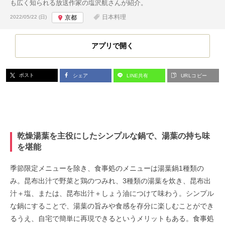
も広く知られる放送作家の塩沢航さんが紹介。
投稿日:
日本料理
2022/05/22 (日)
京都
アプリで開く
ポスト
シェア
LINE共有
URLコピー
乾燥湯葉を主役にしたシンプルな鍋で、湯葉の持ち味
を堪能
季節限定メニューを除き、食事処のメニューは湯葉鍋1種類の
み。昆布出汁で野菜と鶏のつみれ、3種類の湯葉を炊き、昆布出
汁＋塩、または、昆布出汁＋しょう油につけて味わう。シンプル
な鍋にすることで、湯葉の旨みや食感を存分に楽しむことができ
るうえ、自宅で簡単に再現できるというメリットもある。食事処