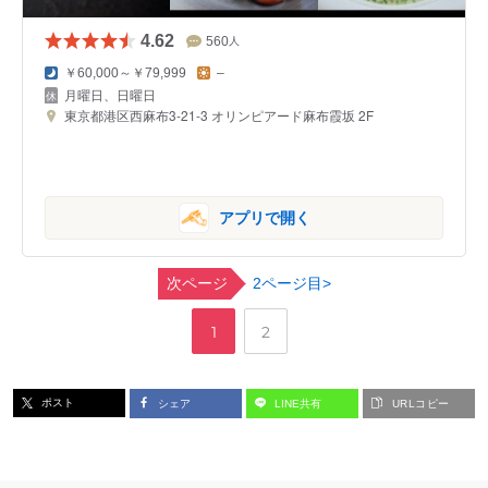
4.62
560
人
￥60,000～￥79,999
–
月曜日、日曜日
東京都港区西麻布3-21-3 オリンピアード麻布霞坂 2F
アプリで開く
次ページ
2ページ目>
,
ペ
ペ
1
2
ー
ー
ポスト
シェア
LINE共有
URLコピー
ジ
ジ