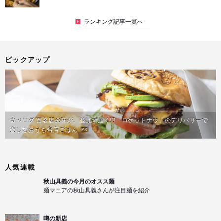
ランキング記事一覧へ
ピックアップ
食べログ 百名店の味が、並ばず届く!?「ロケットナウ」のデリバリーで
楽しむおうち名店ごはん
PR
人気連載
秋山具義の今月のオスス麺
麺マニアの秋山具義さんが注目麺を紹介
噂の新店