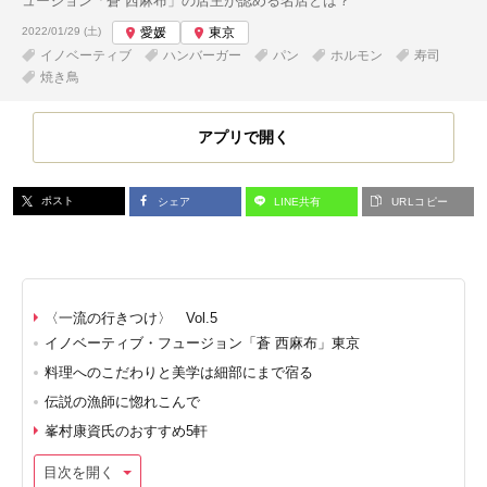
ュージョン「蒼 西麻布」の店主が認める名店とは？
投稿日:
2022/01/29 (土)
愛媛
東京
イノベーティブ
ハンバーガー
パン
ホルモン
寿司
焼き鳥
アプリで開く
ポスト
シェア
LINE共有
URLコピー
〈一流の行きつけ〉 Vol.5
イノベーティブ・フュージョン「蒼 西麻布」東京
料理へのこだわりと美学は細部にまで宿る
伝説の漁師に惚れこんで
峯村康資氏のおすすめ5軒
目次を開く