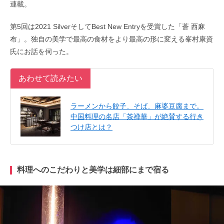
連載。
第5回は2021 SilverそしてBest New Entryを受賞した「蒼 西麻
布」。独自の美学で最高の食材をより最高の形に変える峯村康資
氏にお話を伺った。
あわせて読みたい
ラーメンから餃子、そば、麻婆豆腐まで。
中国料理の名店「茶禅華」が絶賛する行き
つけ店とは？
料理へのこだわりと美学は細部にまで宿る