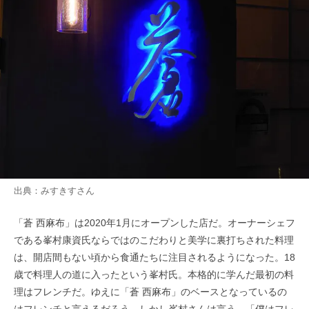
出典：
みすきす
さん
「蒼 西麻布」は2020年1月にオープンした店だ。オーナーシェフ
である峯村康資氏ならではのこだわりと美学に裏打ちされた料理
は、開店間もない頃から食通たちに注目されるようになった。18
歳で料理人の道に入ったという峯村氏。本格的に学んだ最初の料
理はフレンチだ。ゆえに「蒼 西麻布」のベースとなっているの