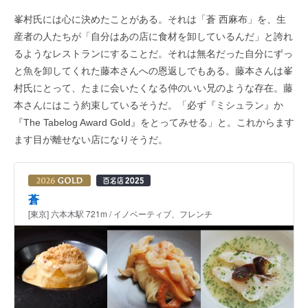
峯村氏には心に決めたことがある。それは「蒼 西麻布」を、生
産者の人たちが「自分はあの店に食材を卸しているんだ」と誇れ
るようなレストランにすることだ。それは無名だった自分にずっ
と魚を卸してくれた藤本さんへの恩返しでもある。藤本さんは峯
村氏にとって、たまに会いたくなる仲のいい兄のような存在。藤
本さんにはこう約束しているそうだ。「必ず『ミシュラン』か
『The Tabelog Award Gold』をとってみせる」と。これからます
ます目が離せない店になりそうだ。
蒼
[東京] 六本木駅 721m / イノベーティブ、フレンチ