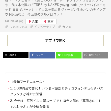
新作パスタとセットで楽しめるチョコレートフォンデュ付きのランチ
や、代々木公園の「TREE by NAKED yoyogi park（ツリーバイネイキ
ッド ヨヨギパーク）」で人気を集めるヴィーガン生食パンのテイクア
ウト販売など、今話題のグルメはコレ！
投稿日:
2021/10/01 (金)
兵庫
東京
しゃぶしゃぶ
イノベーティブ
カフェ
アプリで開く
ポスト
シェア
LINE共有
URLコピー
〈最旬フードニュース〉
1. 1,000円台で贅沢！ パン食べ放題＆チョコフォンデュ付きパス
タランチが神戸に登場
2. 今年は、豆乳ベジ白湯スープで！ 毎年人気の「薬膳きのこし
ゃぶしゃぶ」が今秋も登場