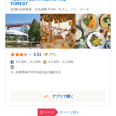
FOREST
[兵庫] 旧居留地・大丸前駅 514m / カフェ、パン、ケーキ
3.51
375
人
￥2,000～￥2,999
￥1,000～￥1,999
–
兵庫県神戸市中央区波止場町2-8
アプリで開く
次ページ
2ページ目>