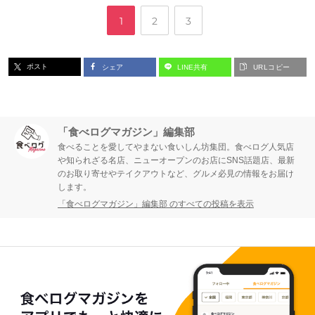
,
,
ペ
ペ
ペ
1
2
3
ー
ー
ー
ポスト
シェア
LINE共有
URLコピー
ジ
ジ
ジ
「食べログマガジン」編集部
食べることを愛してやまない食いしん坊集団。食べログ人気店
や知られざる名店、ニューオープンのお店にSNS話題店、最新
のお取り寄せやテイクアウトなど、グルメ必見の情報をお届け
します。
「食べログマガジン」編集部 のすべての投稿を表示