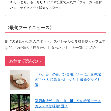
3. しっとり、もっちり！ 代々木公園で人気の「ヴィーガン生食
パン」テイクアウト販売をスタート
〈最旬フードニュース〉
期待の新店や話題のスポット、スペシャルな食材を使ったフェア
など、今が旬の「行きたい！ 食べたい！」を一気にご紹介！
あわせて読みたい
「乃が美」の食パン専用バターに、最先端
の“ひとり焼鳥食べ比べ”も！ 最新グルメ3
選
福岡市近郊、海・山・川・空の絶景テラス
カフェ＆甘味処5選！