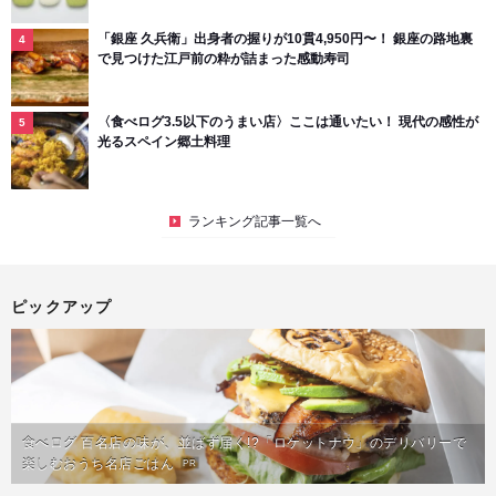
「銀座 久兵衛」出身者の握りが10貫4,950円〜！ 銀座の路地裏
で見つけた江戸前の粋が詰まった感動寿司
〈食べログ3.5以下のうまい店〉ここは通いたい！ 現代の感性が
光るスペイン郷土料理
ランキング記事一覧へ
ピックアップ
食べログ 百名店の味が、並ばず届く!?「ロケットナウ」のデリバリーで
楽しむおうち名店ごはん
PR