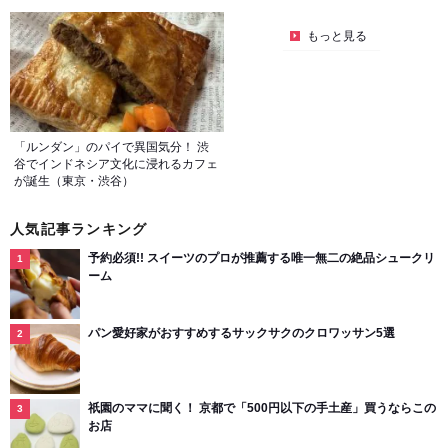
もっと見る
「ルンダン」のパイで異国気分！ 渋
谷でインドネシア文化に浸れるカフェ
が誕生（東京・渋谷）
人気記事ランキング
予約必須!! スイーツのプロが推薦する唯一無二の絶品シュークリ
ーム
パン愛好家がおすすめするサックサクのクロワッサン5選
祇園のママに聞く！ 京都で「500円以下の手土産」買うならこの
お店