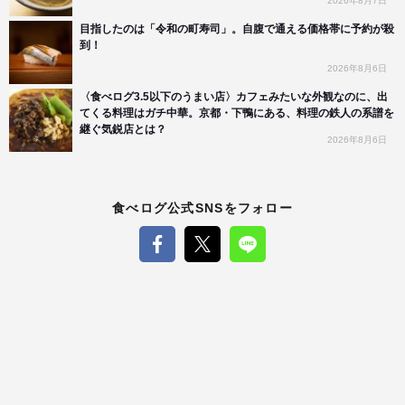
2026年8月7日
目指したのは「令和の町寿司」。自腹で通える価格帯に予約が殺
到！
2026年8月6日
〈食べログ3.5以下のうまい店〉カフェみたいな外観なのに、出
てくる料理はガチ中華。京都・下鴨にある、料理の鉄人の系譜を
継ぐ気鋭店とは？
2026年8月6日
食べログ公式SNSをフォロー