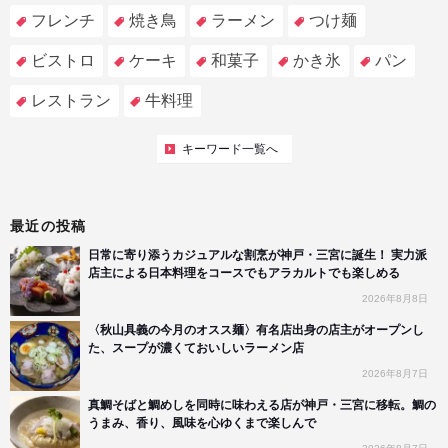
フレンチ
焼き鳥
ラーメン
つけ麺
ビストロ
ケーキ
和菓子
かき氷
パン
レストラン
牛料理
キーワード一覧へ
最近の投稿
日常に寄り添うカジュアルな割烹が神戸・三宮に誕生！ 実力派
店主による日本料理をコースでもアラカルトでも楽しめる
2026年8月8日
〈秋山具義の今月のオスス麺〉有名店出身の店主がオープンし
た、スープが濃くておいしいラーメン店
2026年8月7日
真鯛そばと鯛めしを同時に味わえる店が神戸・三宮に移転。鯛の
うまみ、香り、風味を心ゆくまで楽しんで