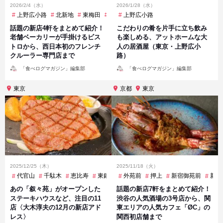
2026/2/4（水）
2026/1/28（水）
上野広小路
北新地
東梅田
烏丸
上野広小路
話題の新店4軒をまとめて紹介！
こだわりの肴を片手に立ち飲み
老舗ベーカリーが手掛けるビス
も楽しめる、アットホームな大
トロから、西日本初のフレンチ
人の居酒屋（東京・上野広小
クルーラー専門店まで
路）
投
投
「食べログマガジン」編集部
「食べログマガジン」編集部
稿
稿
者
者
東京
京都
東京
2025/12/25（木）
2025/11/18（火）
代官山
千駄木
恵比寿
東銀座
外苑前
永田町
押上
浅草橋
新宿御苑前
渋谷
表参道
新宿
あの「叙々苑」がオープンした
話題の新店7軒をまとめて紹介！
ステーキハウスなど、注目の11
渋谷の人気酒場の3号店から、関
店〈大木淳夫の12月の新店アド
東エリアの人気カフェ「ØC」の
レス〉
関西初店舗まで