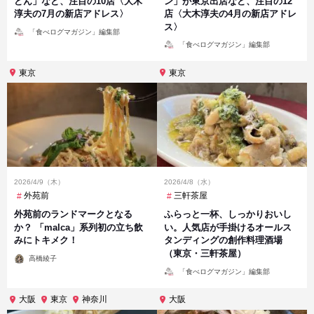
どん」など、注目の10店〈大木
ン」が東京出店など、注目の12
淳夫の7月の新店アドレス〉
店〈大木淳夫の4月の新店アドレ
ス〉
投
「食べログマガジン」編集部
稿
投
者
「食べログマガジン」編集部
稿
者
東京
東京
2026/4/9（木）
2026/4/8（水）
外苑前
三軒茶屋
外苑前のランドマークとなる
ふらっと一杯、しっかりおいし
か？ 「malca」系列初の立ち飲
い。人気店が手掛けるオールス
みにトキメク！
タンディングの創作料理酒場
（東京・三軒茶屋）
投
高橋綾子
稿
投
者
「食べログマガジン」編集部
稿
者
大阪
東京
神奈川
大阪