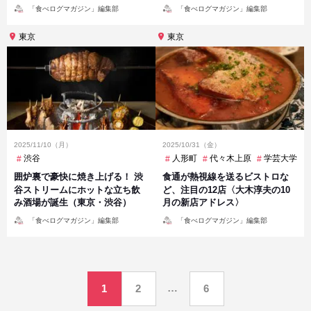
投
投
「食べログマガジン」編集部
「食べログマガジン」編集部
稿
稿
者
者
東京
東京
2025/11/10（月）
2025/10/31（金）
渋谷
人形町
代々木上原
学芸大学
囲炉裏で豪快に焼き上げる！ 渋
食通が熱視線を送るビストロな
谷ストリームにホットな立ち飲
ど、注目の12店〈大木淳夫の10
み酒場が誕生（東京・渋谷）
月の新店アドレス〉
投
投
「食べログマガジン」編集部
「食べログマガジン」編集部
稿
稿
者
者
投
…
1
2
6
稿