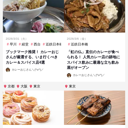
2026/3/31（火）
2026/3/6（金）
早川
経堂
西台
近鉄日本橋
近鉄日本橋
ブックマーク推奨！ カレーおじ
「虹の仏」直伝のカレーが食べ
さんが厳選する、いま行くべき
られる！ 人気カレー店の跡地に
カレー＆スパイス店4選
スパイス飲みに最適な立ち飲み
屋がオープン
投
カレーおじさん＼(^o^)／
稿
投
者
カレーおじさん＼(^o^)／
稿
者
京都
大阪
東京
東京