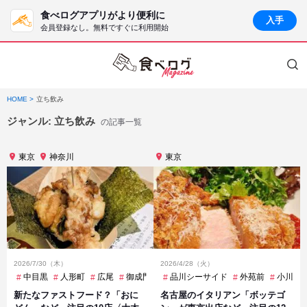
食べログアプリがより便利に
入手
会員登録なし。無料ですぐに利用開始
HOME
立ち飲み
ジャンル:
立ち飲み
の記事一覧
東京
神奈川
東京
2026/7/30（木）
2026/4/28（火）
中目黒
人形町
広尾
御成門
御茶ノ水
品川シーサイド
恵比寿
外苑前
日本大通り
小川町
溜
新たなファストフード？「おに
名古屋のイタリアン「ボッテゴ