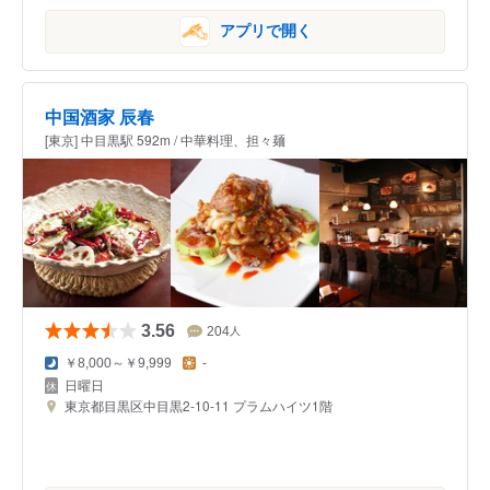
アプリで開く
中国酒家 辰春
[東京] 中目黒駅 592m / 中華料理、担々麺
3.56
204
人
￥8,000～￥9,999
-
日曜日
東京都目黒区中目黒2-10-11 プラムハイツ1階