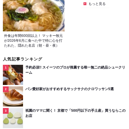
もっと見る
外食は年間600回以上！ マッキー牧元
が2026年6月に食べた中で特に心を打
たれた、隠れた名店（朝・昼・夜）
人気記事ランキング
予約必須!! スイーツのプロが推薦する唯一無二の絶品シュークリ
ーム
パン愛好家がおすすめするサックサクのクロワッサン5選
祇園のママに聞く！ 京都で「500円以下の手土産」買うならこの
お店