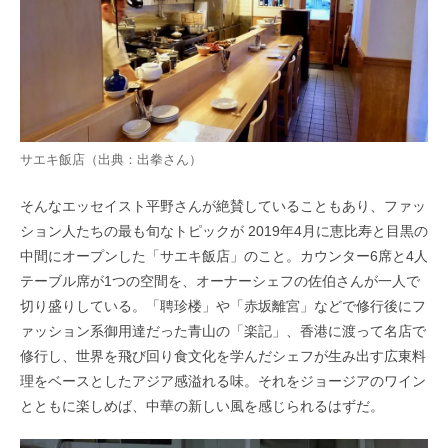
サエキ飯店（出典：
出拳
さん）
そんなエッセイスト平野さんが絶賛していることもあり、ファッ
ション人たちの最も旬なトピックが 2019年4月に恵比寿と目黒の
中間にオープンした「サエキ飯店」のこと。カウンター6席と4人
テーブル席が1つの空間を、オーナーシェフの佐伯さんが一人で
切り盛りしている。「聘珍楼」や「赤坂離宮」などで修行後にフ
ァッション系御用達だった青山の「楽記」、香港に渡って名店で
修行し、世界を飛び回り食文化を学んだシェフが生み出す広東料
理をベースとしたアジア感溢れる味。それをジョージアのワイン
とともに楽しめば、中華の新しい風を感じられるはずだ。