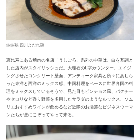
鉢鉢鶏 四川よだれ鶏
恵比寿にある焼肉の名店「うしごろ」系列の中華は、白を基調と
した店内がスタイリッシュだ。大理石のL字カウンター、エイジ
ングさせたコンクリート壁面、アンティーク家具と所々にあしら
った東洋と西洋のミックス感。中国料理をベースに世界各国の料
理をミックスしているそうで、見た目もピンチョス風、パクチー
やセロリなど香り野菜を多用したサラダのようなルックス、ソム
リエおすすめワインが飲めるなど近隣のお洒落なビジネスウーマ
ンたちが昼にこぞってやって来る。