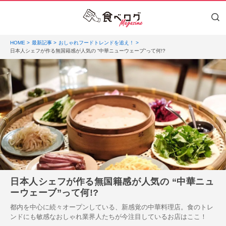
HOME
最新記事
おしゃれフードトレンドを追え！
日本人シェフが作る無国籍感が人気の “中華ニューウェーブ”って何!?
日本人シェフが作る無国籍感が人気の “中華ニュ
ーウェーブ”って何!?
都内を中心に続々オープンしている、新感覚の中華料理店。食のトレ
ンドにも敏感なおしゃれ業界人たちが今注目しているお店はここ！