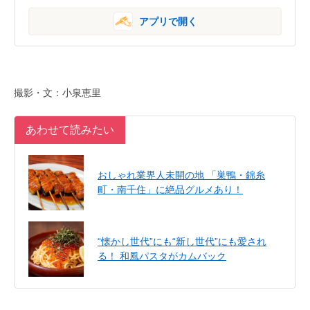
アプリで開く
撮影・文：小泉恵里
あわせて読みたい
おしゃれ業界人未開の地 「巣鴨・錦糸
町・南千住」に絶品グルメあり！
“懐かし世代”にも“新し世代”にも愛され
る！ 和風パスタがカムバック