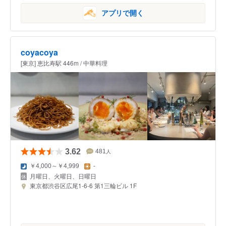
アプリで開く
coyacoya
[東京] 恵比寿駅 446m / 中華料理
3.62
481
人
￥4,000～￥4,999
-
月曜日、火曜日、日曜日
東京都渋谷区広尾1-6-6 第1三輪ビル 1F