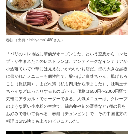
春餅（出典：
ishiyama1480
さん）
「パリのマレ地区に華僑がオープンした」という空想からコンセ
プトが生まれたこのレストランは、アンティークなインテリアが
小洒落ていて中華には見えないかわいいお店だ。壁の大きな黒板
に書かれたメニューも個性的で、酸っぱい白菜ちゃん、揚げもろ
こし（反抗期）、よだれ鶏（私も四川から来ました）、牡蠣玉子
ちゃんなどほっこりするものばかり。価格は650円〜2000円弱で
気軽にアラカルトでオーダーできる。人気メニューは、クレープ
のような薄い小麦粉の生地で、錦糸卵や旬の野菜など7種の具を
お好みで巻いて食べる、春餅（チュンピン）で、その中国北方の
料理はSNS映えも上々のビジュアルだ。