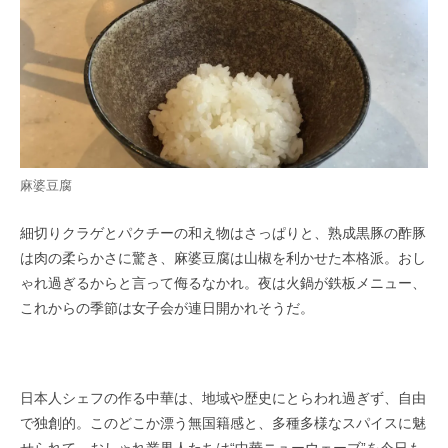
麻婆豆腐
細切りクラゲとパクチーの和え物はさっぱりと、熟成黒豚の酢豚
は肉の柔らかさに驚き、麻婆豆腐は山椒を利かせた本格派。おし
ゃれ過ぎるからと言って侮るなかれ。夜は火鍋が鉄板メニュー、
これからの季節は女子会が連日開かれそうだ。
日本人シェフの作る中華は、地域や歴史にとらわれ過ぎず、自由
で独創的。このどこか漂う無国籍感と、多種多様なスパイスに魅
せられて、おしゃれ業界人たちは“中華ニューウェーブ”を今日も