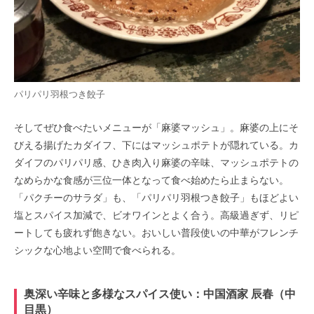
パリパリ羽根つき餃子
そしてぜひ食べたいメニューが「麻婆マッシュ」。麻婆の上にそ
びえる揚げたカダイフ、下にはマッシュポテトが隠れている。カ
ダイフのパリパリ感、ひき肉入り麻婆の辛味、マッシュポテトの
なめらかな食感が三位一体となって食べ始めたら止まらない。
「パクチーのサラダ」も、「パリパリ羽根つき餃子」もほどよい
塩とスパイス加減で、ビオワインとよく合う。高級過ぎず、リピ
ートしても疲れず飽きない。おいしい普段使いの中華がフレンチ
シックな心地よい空間で食べられる。
奥深い辛味と多様なスパイス使い：中国酒家 辰春（中
目黒）