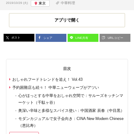
投稿日:
中華料理
2019/10/29 (火)
東京
アプリで開く
ポスト
シェア
LINE共有
URLコピー
目次
おしゃれフードトレンドを追え！ Vol.43
予約困難店も続々！ 中華ニューウェーブがアツい
心がほっとする中華をおしゃれ空間で：サルーズキッチンマ
ーケット（千駄ヶ谷）
奥深い辛味と多様なスパイス使い：中国酒家 辰春（中目黒）
モダンカジュアルで女子会向き：CINA New Modern Chinese
（恵比寿）