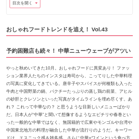
目次を開く
おしゃれフードトレンドを追え！ Vol.43
予約困難店も続々！ 中華ニューウェーブがアツい
やっと秋めいてきた10月。おしゃれフードに異変あり！ ファッ
ション業界人たちのインスタは寿司から、こってりした中華料理
の写真に変化してきている。唐辛子やスパイスが何種類も入った
牛肉と中国野菜の鍋、パクチーたっぷりの蒸し鶏の前菜、アヒル
の砂肝とクレソンといった写真がタイムラインを埋め尽くす。あ
れ？ これって中華なの？ と思うような目新しいメニューばかり
だ。
日本人が“中華”と聞いて想像するようなエビチリや春巻とい
った一般的な中華ではなく、無国籍的で広東やモンゴルや台湾や
中国東北地方の料理が融合した中華が流行りのようだ。キーワー
ドは、エスニック感＆雑多感。さらに中華×ワインという食べ方