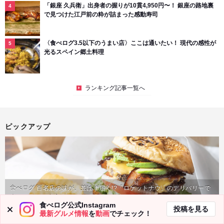
「銀座 久兵衛」出身者の握りが10貫4,950円〜！ 銀座の路地裏
で見つけた江戸前の粋が詰まった感動寿司
〈食べログ3.5以下のうまい店〉ここは通いたい！ 現代の感性が
光るスペイン郷土料理
ランキング記事一覧へ
ピックアップ
食べログ 百名店の味が、並ばず届く!?「ロケットナウ」のデリバリーで
楽しむおうち名店ごはん
PR
食べログ公式Instagram
投稿を見る
最新グルメ情報
を
動画
でチェック！