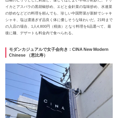
山椒のピリリとした刺激と、優しくほどよい辛味が絶妙だ。ヤリ
イカとアスパラの黒胡椒炒め、エビと金針菜の塩味炒め、水連菜
の炒めなどどの料理を頼んでも、珍しい中国野菜が新鮮でシャキ
シャキ、塩は濃過ぎず品良く体に優しそうな味わいだ。21時まで
の入店の場合、1人4,800円（税抜）となり料理を6品選べて、最
後に麺、デザートも料金内で食べられる。
モダンカジュアルで女子会向き：
CINA New Modern
Chinese （
恵比寿）