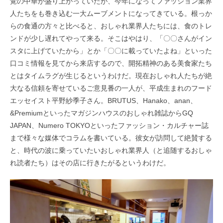
覚の中華が盛り上がっていたが、今年になってファッション業界
人たちをも巻き込む一大ムーブメントになってきている。根っか
らの食通の方々と比べると、おしゃれ業界人たちには、食のトレ
ンドが少し遅れてやって来る。そこはやはり、「〇〇さんがイン
スタに上げていたから」とか「〇〇に載っていたよね」といった
口コミ情報を見てから来店するので、開拓精神のある美食家たち
とはタイムラグが生じるというわけだ。現在おしゃれ人たちが絶
大なる信頼を寄せているご意見番の一人が、平成生まれのフード
エッセイスト平野紗季子さん。BRUTUS、Hanako、anan、
&Premiumといったマガジンハウスのおしゃれ雑誌からGQ
JAPAN、Numero TOKYOといったファッション・カルチャー誌
まで様々な媒体でコラムを書いている。彼女が訪問して絶賛する
と、時代の波に乗っていたいおしゃれ業界人（と追随するおしゃ
れ読者たち）はその店に行きたがるというわけだ。