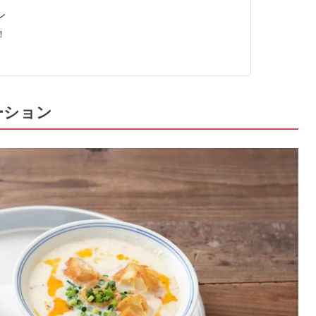
ン
！
ーション