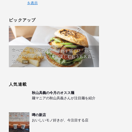
を表示
ピックアップ
食べログ 百名店の味が、並ばず届く!?「ロケ
ットナウ」のデリバリーで楽しむおうち名店ご
はん
PR
人気連載
秋山具義の今月のオスス麺
麺マニアの秋山具義さんが注目麺を紹介
噂の新店
おいしいモノ好きが、今注目する店