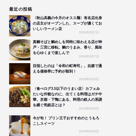
最近の投稿
〈秋山具義の今月のオスス麺〉有名店出身
の店主がオープンした、スープが濃くてお
いしいラーメン店
2026年8月7日
真鯛そばと鯛めしを同時に味わえる店が神
戸・三宮に移転。鯛のうまみ、香り、風味
を心ゆくまで楽しんで
2026年8月7日
目指したのは「令和の町寿司」。自腹で通
える価格帯に予約が殺到！
2026年8月6日
〈食べログ3.5以下のうまい店〉カフェみ
たいな外観なのに、出てくる料理はガチ中
華。京都・下鴨にある、料理の鉄人の系譜
を継ぐ気鋭店とは？
2026年8月6日
今が旬！ プリン王子おすすめのとうもろ
こしスイーツ
2026年8月6日