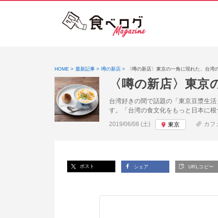
HOME
最新記事
噂の新店
〈噂の新店〉東京の一角に現れた、台湾
〈噂の新店〉東京
台湾好きの間で話題の「東京豆漿生活
す。「台湾の食文化をもっと日本に根
投稿日:
2019/06/08 (土)
カフ
東京
ポスト
シェア
URLコピー