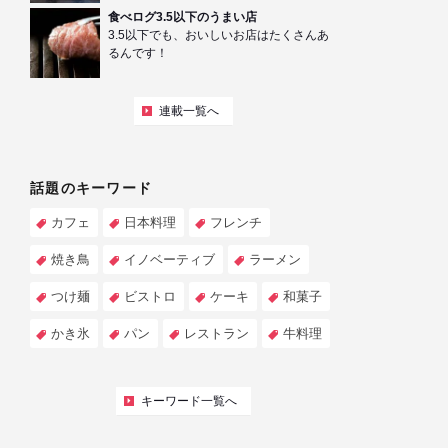
食べログ3.5以下のうまい店
3.5以下でも、おいしいお店はたくさんあ
るんです！
連載一覧へ
話題のキーワード
カフェ
日本料理
フレンチ
焼き鳥
イノベーティブ
ラーメン
つけ麺
ビストロ
ケーキ
和菓子
かき氷
パン
レストラン
牛料理
キーワード一覧へ