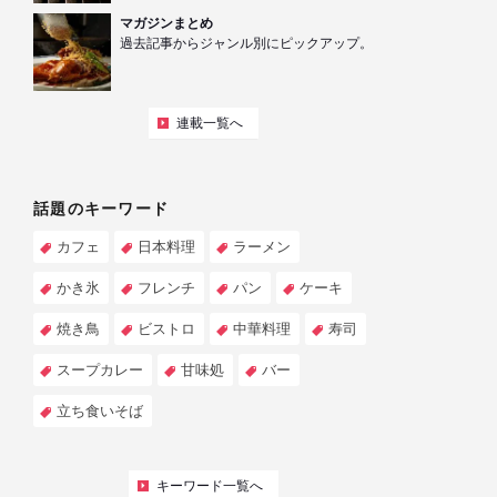
マガジンまとめ
過去記事からジャンル別にピックアップ。
連載一覧へ
話題のキーワード
カフェ
日本料理
ラーメン
かき氷
フレンチ
パン
ケーキ
焼き鳥
ビストロ
中華料理
寿司
スープカレー
甘味処
バー
立ち食いそば
キーワード一覧へ