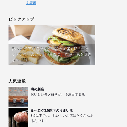
を表示
ピックアップ
食べログ 百名店の味が、並ばず届く!?「ロケ
ットナウ」のデリバリーで楽しむおうち名店ご
はん
PR
人気連載
噂の新店
おいしいモノ好きが、今注目する店
食べログ3.5以下のうまい店
3.5以下でも、おいしいお店はたくさんあ
るんです！