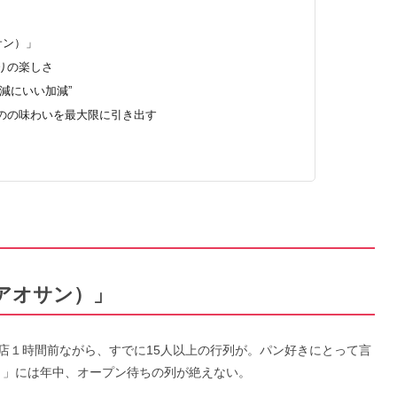
オサン）」
りの楽しさ
減にいい加減”
のの味わいを最大限に引き出す
N（アオサン）」
店１時間前ながら、すでに15人以上の行列が。パン好きにとって言
）」には年中、オープン待ちの列が絶えない。