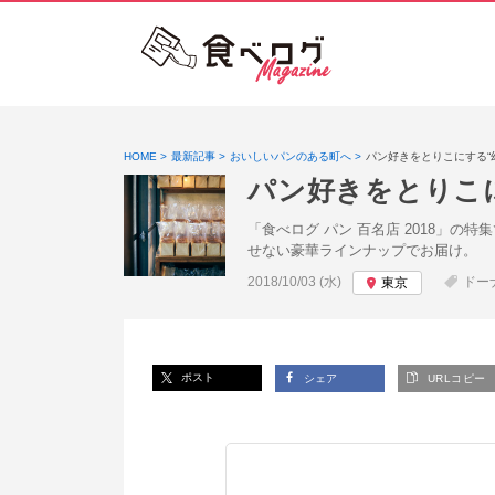
HOME
最新記事
おいしいパンのある町へ
パン好きをとりこにする“
パン好きをとりこ
「食べログ パン 百名店 2018」
せない豪華ラインナップでお届け。
投稿日:
2018/10/03 (水)
ドー
東京
ポスト
シェア
URLコピー