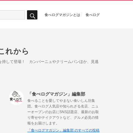
食べログマガジンとは
食べログ
検
索
これから
が満を持して登場！ カンパーニュやクリームパンほか、見逃
「食べログマガジン」編集部
食べることを愛してやまない食いしん坊集
団。食べログ人気店や知られざる名店、ニュ
ーオープンのお店にSNS話題店、最新のお取
り寄せやテイクアウトなど、グルメ必見の情
報をお届けします。
「食べログマガジン」編集部 のすべての投稿