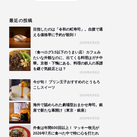
最近の投稿
目指したのは「令和の町寿司」。自腹で通
える価格帯に予約が殺到！
2026年8月6日
〈食べログ3.5以下のうまい店〉カフェみ
たいな外観なのに、出てくる料理はガチ中
華。京都・下鴨にある、料理の鉄人の系譜
を継ぐ気鋭店とは？
2026年8月6日
今が旬！ プリン王子おすすめのとうもろ
こしスイーツ
2026年8月6日
海外で認められた劇場型おまかせ寿司。銀
座で新たな幕開け（東京・銀座）
2026年8月5日
外食は年間600回以上！ マッキー牧元が
2026年7月に食べた中で特に心を打たれ