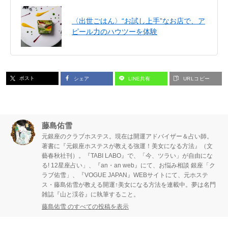
〈出世ごはん〉“お試し上手”なお店で、ア
ピール力のハウツーを体験
ポスト
シェア
LINE共有
URLコピー
藤島佑雪
元銀座のクラブホステス。現在は開運アドバイザー＆占い師。
著書に『元銀座ホステスが教える強運！美女になる方法』（文
藝春秋社刊）。『TABI LABO』で、「今、ツラい」が自由にな
る! 12星座占い」、『an・an web』にて、お悩み相談 銀座「ク
ラブ佑雪」、『VOGUE JAPAN』WEBサイトにて、元ホステ
ス・藤島佑雪が教える開運↑美女になる方法を連載中。夢は名門
雑誌『山と渓谷』に執筆すること。
藤島佑雪 のすべての投稿を表示