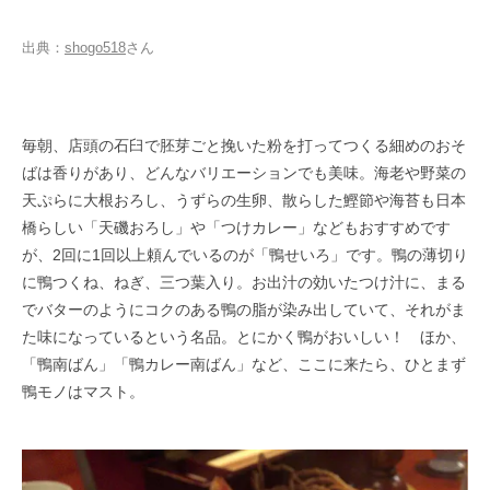
出典：
shogo518
さん
毎朝、店頭の石臼で胚芽ごと挽いた粉を打ってつくる細めのおそ
ばは香りがあり、どんなバリエーションでも美味。海老や野菜の
天ぷらに大根おろし、うずらの生卵、散らした鰹節や海苔も日本
橋らしい「天磯おろし」や「つけカレー」などもおすすめです
が、2回に1回以上頼んでいるのが「鴨せいろ」です。鴨の薄切り
に鴨つくね、ねぎ、三つ葉入り。お出汁の効いたつけ汁に、まる
でバターのようにコクのある鴨の脂が染み出していて、それがま
た味になっているという名品。とにかく鴨がおいしい！ ほか、
「鴨南ばん」「鴨カレー南ばん」など、ここに来たら、ひとまず
鴨モノはマスト。