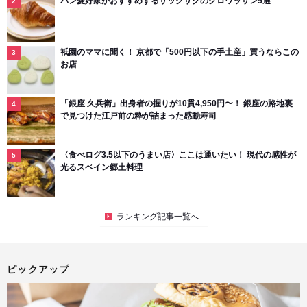
パン愛好家がおすすめするサックサクのクロワッサン5選
祇園のママに聞く！ 京都で「500円以下の手土産」買うならこの
お店
「銀座 久兵衛」出身者の握りが10貫4,950円〜！ 銀座の路地裏
で見つけた江戸前の粋が詰まった感動寿司
〈食べログ3.5以下のうまい店〉ここは通いたい！ 現代の感性が
光るスペイン郷土料理
ランキング記事一覧へ
ピックアップ