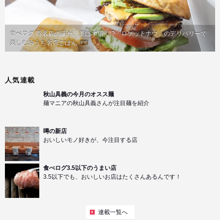
食べログ 百名店の味が、並ばず届く!?「ロケットナウ」のデリバリーで
楽しむおうち名店ごはん
PR
人気連載
秋山具義の今月のオスス麺
麺マニアの秋山具義さんが注目麺を紹介
噂の新店
おいしいモノ好きが、今注目する店
食べログ3.5以下のうまい店
3.5以下でも、おいしいお店はたくさんあるんです！
連載一覧へ