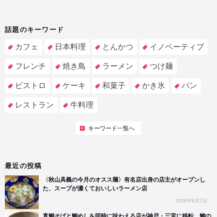
話題のキーワード
カフェ
日本料理
とんかつ
イノベーティブ
フレンチ
焼き鳥
ラーメン
つけ麺
ビストロ
ケーキ
和菓子
かき氷
パン
レストラン
牛料理
キーワード一覧へ
最近の投稿
〈秋山具義の今月のオスス麺〉有名店出身の店主がオープンし
た、スープが濃くておいしいラーメン店
2026年8月7日
真鯛そばと鯛めしを同時に味わえる店が神戸・三宮に移転。鯛の