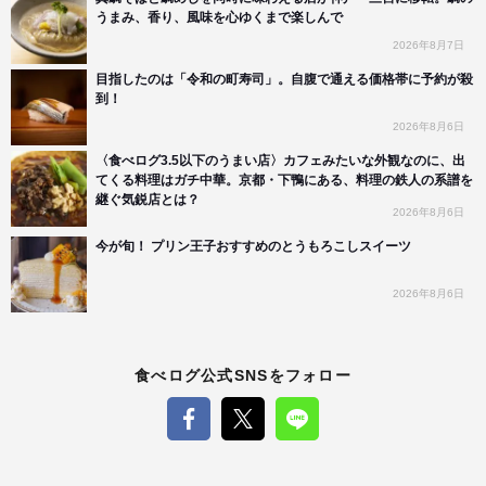
うまみ、香り、風味を心ゆくまで楽しんで
2026年8月7日
目指したのは「令和の町寿司」。自腹で通える価格帯に予約が殺
到！
2026年8月6日
〈食べログ3.5以下のうまい店〉カフェみたいな外観なのに、出
てくる料理はガチ中華。京都・下鴨にある、料理の鉄人の系譜を
継ぐ気鋭店とは？
2026年8月6日
今が旬！ プリン王子おすすめのとうもろこしスイーツ
2026年8月6日
食べログ公式SNSをフォロー