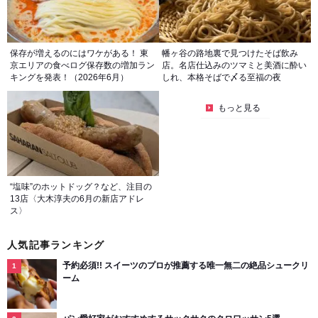
保存が増えるのにはワケがある！ 東
幡ヶ谷の路地裏で見つけたそば飲み
京エリアの食べログ保存数の増加ラン
店。名店仕込みのツマミと美酒に酔い
キングを発表！（2026年6月）
しれ、本格そばで〆る至福の夜
もっと見る
“塩味”のホットドッグ？など、注目の
13店〈大木淳夫の6月の新店アドレ
ス〉
人気記事ランキング
予約必須!! スイーツのプロが推薦する唯一無二の絶品シュークリ
ーム