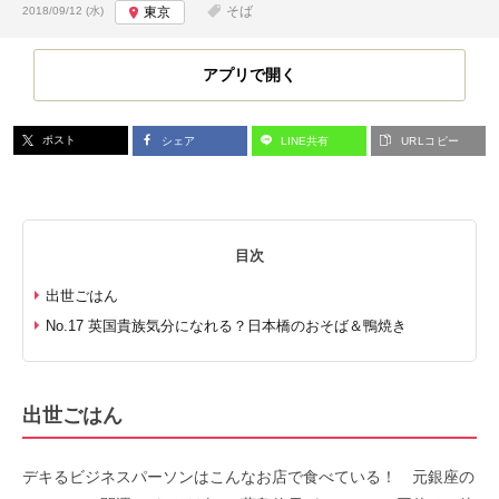
投稿日:
そば
2018/09/12 (水)
東京
アプリで開く
ポスト
シェア
LINE共有
URLコピー
目次
出世ごはん
No.17 英国貴族気分になれる？日本橋のおそば＆鴨焼き
出世ごはん
デキるビジネスパーソンはこんなお店で食べている！ 元銀座の