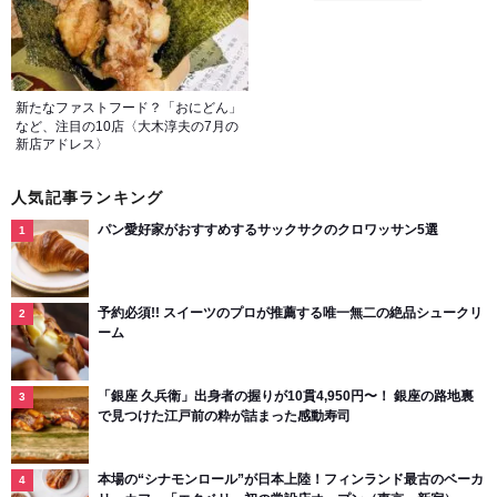
新たなファストフード？「おにどん」
など、注目の10店〈大木淳夫の7月の
新店アドレス〉
人気記事ランキング
パン愛好家がおすすめするサックサクのクロワッサン5選
予約必須!! スイーツのプロが推薦する唯一無二の絶品シュークリ
ーム
「銀座 久兵衛」出身者の握りが10貫4,950円〜！ 銀座の路地裏
で見つけた江戸前の粋が詰まった感動寿司
本場の“シナモンロール”が日本上陸！フィンランド最古のベーカ