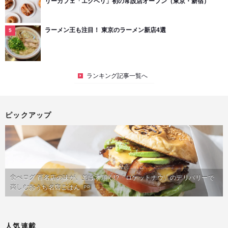
リーカフェ「エクベリ」初の常設店オープン（東京・新宿）
ラーメン王も注目！ 東京のラーメン新店4選
ランキング記事一覧へ
ピックアップ
食べログ 百名店の味が、並ばず届く!?「ロケットナウ」のデリバリーで
楽しむおうち名店ごはん
PR
人気連載