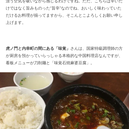
漂う空気を吸いながら感じるわけですね。ただ、こちらは辛いだ
けではなく旨みものった“旨辛”なのでね、おいしく味わっていた
だけるお料理が揃ってますから、そこんとこよろしくお願い申し
上げます。
虎ノ門と内幸町の間にある「味覚」
さんは、国家特級調理師の方
が厨房を預かっていらっしゃる本格的な中国料理店なんですが、
看板メニューが刀削麺と「味覚石焼麻婆豆腐」。