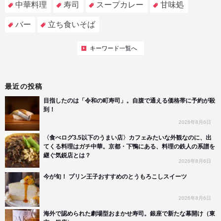
中華料理
寿司
スープカレー
甘味処
バー
立ち食いそば
キーワード一覧へ
最近の投稿
目指したのは「令和の町寿司」。自腹で通える価格帯に予約が殺
到！
2026年8月6日
〈食べログ3.5以下のうまい店〉カフェみたいな外観なのに、出
てくる料理はガチ中華。京都・下鴨にある、料理の鉄人の系譜を
継ぐ気鋭店とは？
2026年8月6日
今が旬！ プリン王子おすすめのとうもろこしスイーツ
2026年8月6日
海外で認められた劇場型おまかせ寿司。銀座で新たな幕開け（東