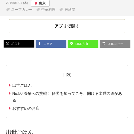
投稿日:
2019/08/01 (木)
東京
スープカレー
中華料理
居酒屋
アプリで開く
ポスト
シェア
LINE共有
URLコピー
目次
出世ごはん
No.50 激辛への挑戦！ 限界を知ってこそ、開ける出世の道があ
る
おすすめのお店
出世ごはん