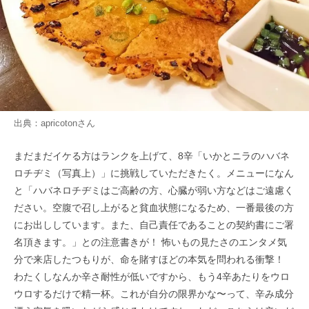
出典：
apricoton
さん
まだまだイケる方はランクを上げて、8辛「いかとニラのハバネ
ロチヂミ（写真上）」に挑戦していただきたく。メニューになん
と「ハバネロチヂミはご高齢の方、心臓が弱い方などはご遠慮く
ださい。空腹で召し上がると貧血状態になるため、一番最後の方
にお出ししています。また、自己責任であることの契約書にご署
名頂きます。」との注意書きが！ 怖いもの見たさのエンタメ気
分で来店したつもりが、命を賭すほどの本気を問われる衝撃！
わたくしなんか辛さ耐性が低いですから、もう4辛あたりをウロ
ウロするだけで精一杯。これが自分の限界かな〜って、辛み成分