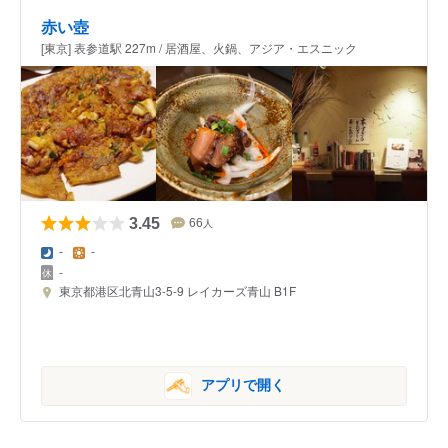
赤い壺
[東京] 表参道駅 227m / 居酒屋、火鍋、アジア・エスニック
3.45
66
人
-
-
-
東京都港区北青山3-5-9 レイカーズ青山 B1F
アプリで開く