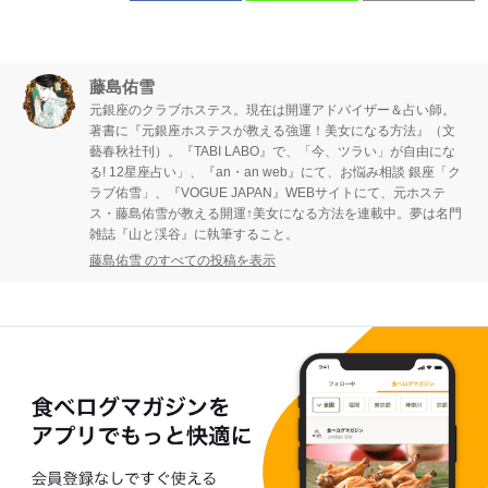
藤島佑雪
元銀座のクラブホステス。現在は開運アドバイザー＆占い師。
著書に『元銀座ホステスが教える強運！美女になる方法』（文
藝春秋社刊）。『TABI LABO』で、「今、ツラい」が自由にな
る! 12星座占い」、『an・an web』にて、お悩み相談 銀座「ク
ラブ佑雪」、『VOGUE JAPAN』WEBサイトにて、元ホステ
ス・藤島佑雪が教える開運↑美女になる方法を連載中。夢は名門
雑誌『山と渓谷』に執筆すること。
藤島佑雪 のすべての投稿を表示