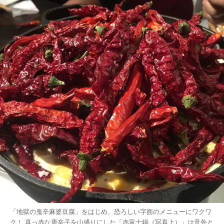
「地獄の鬼辛麻婆豆腐」をはじめ、恐ろしい字面のメニューにワクワ
ク！ 真っ赤な唐辛子を山盛りにした「赤富士鍋（写真上）」は意外と