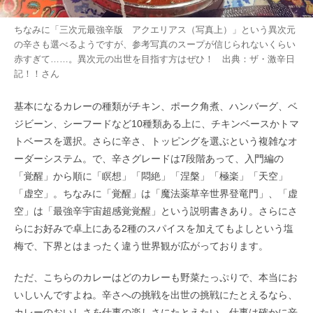
ちなみに「三次元最強辛版 アクエリアス（写真上）」という異次元
の辛さも選べるようですが、参考写真のスープが信じられないくらい
赤すぎて……。異次元の出世を目指す方はぜひ！ 出典：
ザ・激辛日
記！！
さん
基本になるカレーの種類がチキン、ポーク角煮、ハンバーグ、ベ
ジビーン、シーフードなど10種類ある上に、チキンベースかトマ
トベースを選択。さらに辛さ、トッピングを選ぶという複雑なオ
ーダーシステム。で、辛さグレードは7段階あって、入門編の
「覚醒」から順に「瞑想」「悶絶」「涅槃」「極楽」「天空」
「虚空」。ちなみに「覚醒」は「魔法薬草辛世界登竜門」、「虚
空」は「最強辛宇宙超感覚覚醒」という説明書きあり。さらにさ
らにお好みで卓上にある2種のスパイスを加えてもよしという塩
梅で、下界とはまったく違う世界観が広がっております。
ただ、こちらのカレーはどのカレーも野菜たっぷりで、本当にお
いしいんですよね。辛さへの挑戦を出世の挑戦にたとえるなら、
カレーのおいしさを仕事の楽しさにたとえたい。仕事は確かに辛