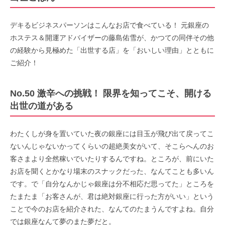
デキるビジネスパーソンはこんなお店で食べている！ 元銀座の
ホステス＆開運アドバイザーの藤島佑雪が、かつての同伴その他
の経験から見極めた「出世する店」を「おいしい理由」とともに
ご紹介！
No.50 激辛への挑戦！ 限界を知ってこそ、開ける
出世の道がある
わたくしが身を置いていた夜の銀座には目玉が飛び出て戻ってこ
ないんじゃないかってくらいの超絶美女がいて、そこらへんのお
客さまより全然稼いでいたりするんですね。ところが、前にいた
お店を聞くとかなり場末のスナックだった、なんてことも多いん
です。で「自分なんかじゃ銀座は分不相応だ思ってた」ところを
たまたま「お客さんが、君は絶対銀座に行った方がいい」という
ことで今のお店を紹介された、なんてのたまうんですよね。自分
では銀座なんて夢のまた夢だと。