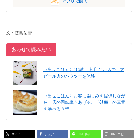
アプリで開く
文：藤島佑雪
あわせて読みたい
〈出世ごはん〉“お試し上手”なお店で、ア
ピール力のハウツーを体験
〈出世ごはん〉お客に楽しみを提供しなが
ら、店の回転率もあげる。「効率」の真意
を学べる３軒
ポスト
シェア
LINE共有
URLコピー