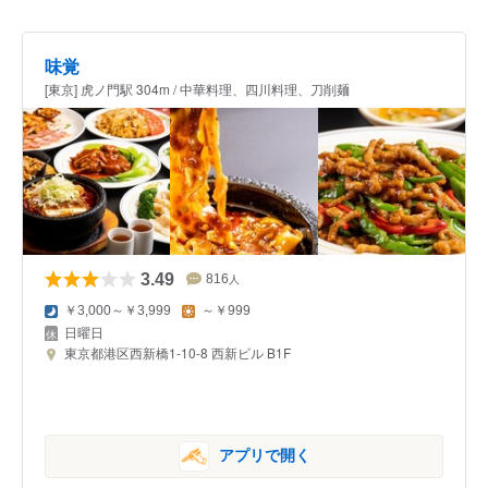
味覚
[東京] 虎ノ門駅 304m / 中華料理、四川料理、刀削麺
3.49
816
人
￥3,000～￥3,999
～￥999
日曜日
東京都港区西新橋1-10-8 西新ビル B1F
アプリで開く