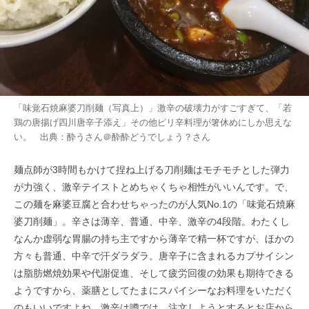
「味覚石焼麻婆刀削麺（写真上）」激辛の破壊力がすごすぎて、「若
鶏の唐揚げ四川唐辛子添え」その他ピリ辛料理が箸休めにしか思えな
い。 出典：
酔うさん＠酔酔どうでしょう？
さん
麺点師が3時間もかけて捏ね上げる刀削麺はモチモチとした弾力
が力強く、激辛テイストとめちゃくちゃ相性がいいんです。で、
この麺を麻婆豆腐と合わせちゃったのが人気No.1の「味覚石焼麻
婆刀削麺」。辛さは薄辛、普通、中辛、激辛の4段階。わたくし
なんか虚弱な胃腸の持ち主ですから薄辛で精一杯ですが、ほかの
方々も普通、中辛で汗ダラダラ。唐辛子に含まれるカプサイシン
は脂肪燃焼効果や代謝促進、そして疲労回復の効果も期待できる
ようですから、薬膳としてたまにスパイシーなお料理をいただく
のもいいですよね。激辛は噂では、注文しようとするとお店から