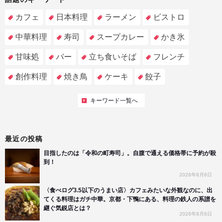
カフェ
日本料理
ラーメン
ビストロ
中華料理
寿司
スープカレー
かき氷
甘味処
バー
立ち食いそば
フレンチ
創作料理
焼き鳥
ケーキ
餃子
キーワード一覧へ
最近の投稿
目指したのは「令和の町寿司」。自腹で通える価格帯に予約が殺
到！
2026年8月6日
〈食べログ3.5以下のうまい店〉カフェみたいな外観なのに、出
てくる料理はガチ中華。京都・下鴨にある、料理の鉄人の系譜を
継ぐ気鋭店とは？
2026年8月6日