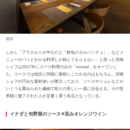
個室
しかし「アラカルトが中心だと『鮮魚のカルパッチョ』」などメ
ニューがパッとわかる料理しか頼んでもらえない」と思った宮崎
シェフは2017年にコース料理のみの「nomad」をオープンし
た。コースでは他店と同様に素材にこだわるのはもちろん、宮崎
シェフの巧みな素材使いが際立っており、ソースやジュレなどが
いくつも重ねられた繊細で彩りの美しい一皿に出会える。その世
界観に魅了された人が足繁く通う名店となっている。
イナダと旬野菜のソース✕旨みオレンジワイン