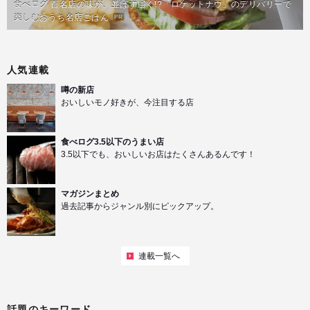
食べログ 百名店の味が、並ばず届く!?「ロケットナウ」のデリバリーで
楽しむおうち名店ごはん
PR
人気連載
噂の新店
おいしいモノ好きが、今注目する店
食べログ3.5以下のうまい店
3.5以下でも、おいしいお店はたくさんあるんです！
マガジンまとめ
過去記事からジャンル別にピックアップ。
連載一覧へ
話題のキーワード