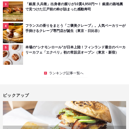
「銀座 久兵衛」出身者の握りが10貫4,950円〜！ 銀座の路地裏
で見つけた江戸前の粋が詰まった感動寿司
フランスの香りをまとう「ご褒美クレープ」。人気ベーカリーが
手掛けるクレープ専門店が誕生（東京・日比谷）
本場の“シナモンロール”が日本上陸！フィンランド最古のベーカ
リーカフェ「エクベリ」初の常設店オープン（東京・新宿）
ランキング記事一覧へ
ピックアップ