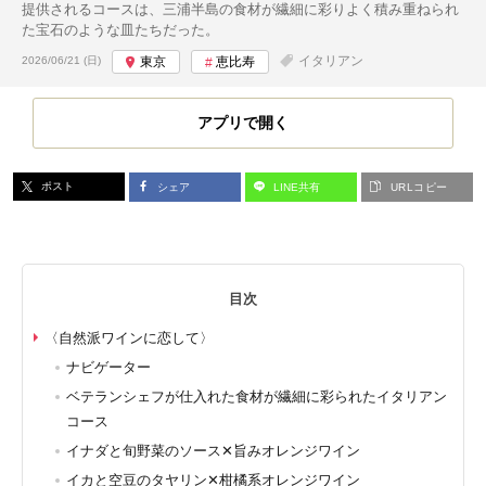
提供されるコースは、三浦半島の食材が繊細に彩りよく積み重ねられ
た宝石のような皿たちだった。
投稿日:
イタリアン
2026/06/21 (日)
東京
恵比寿
アプリで開く
ポスト
シェア
LINE共有
URLコピー
目次
〈自然派ワインに恋して〉
ナビゲーター
ベテランシェフが仕入れた食材が繊細に彩られたイタリアン
コース
イナダと旬野菜のソース✕旨みオレンジワイン
イカと空豆のタヤリン✕柑橘系オレンジワイン