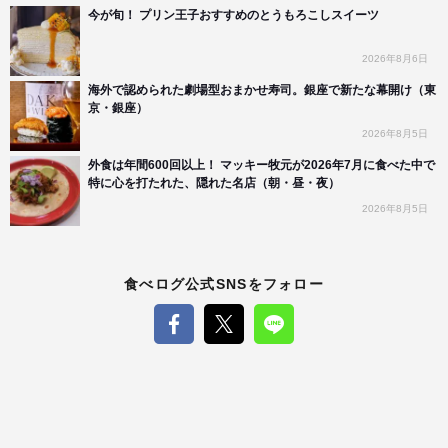
今が旬！ プリン王子おすすめのとうもろこしスイーツ
2026年8月6日
海外で認められた劇場型おまかせ寿司。銀座で新たな幕開け（東
京・銀座）
2026年8月5日
外食は年間600回以上！ マッキー牧元が2026年7月に食べた中で
特に心を打たれた、隠れた名店（朝・昼・夜）
2026年8月5日
食べログ公式SNSをフォロー