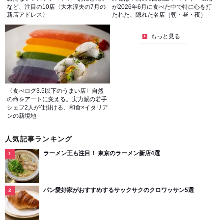
など、注目の10店〈大木淳夫の7月の
が2026年6月に食べた中で特に心を打
新店アドレス〉
たれた、隠れた名店（朝・昼・夜）
もっと見る
〈食べログ3.5以下のうまい店〉自然
の命をアートに変える。実力派の若手
シェフ2人が仕掛ける、和食×イタリア
ンの新境地
人気記事ランキング
ラーメン王も注目！ 東京のラーメン新店4選
パン愛好家がおすすめするサックサクのクロワッサン5選