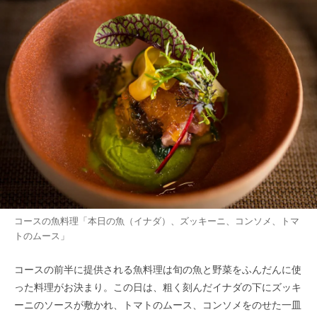
コースの魚料理「本日の魚（イナダ）、ズッキーニ、コンソメ、トマ
トのムース」
コースの前半に提供される魚料理は旬の魚と野菜をふんだんに使
った料理がお決まり。この日は、粗く刻んだイナダの下にズッキ
ーニのソースが敷かれ、トマトのムース、コンソメをのせた一皿