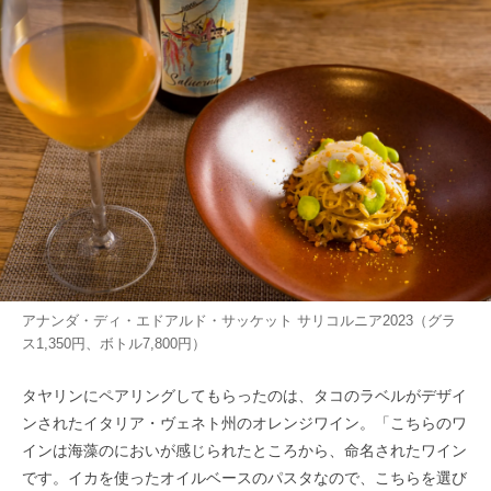
アナンダ・ディ・エドアルド・サッケット サリコルニア2023（グラ
ス1,350円、ボトル7,800円）
タヤリンにペアリングしてもらったのは、タコのラベルがデザイ
ンされたイタリア・ヴェネト州のオレンジワイン。「こちらのワ
インは海藻のにおいが感じられたところから、命名されたワイン
です。イカを使ったオイルベースのパスタなので、こちらを選び