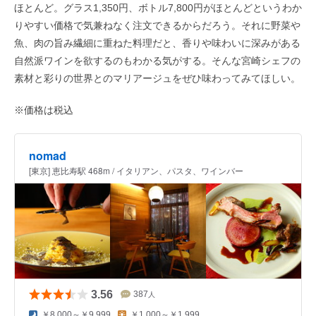
ほとんど。グラス1,350円、ボトル7,800円がほとんどというわか
りやすい価格で気兼ねなく注文できるからだろう。それに野菜や
魚、肉の旨み繊細に重ねた料理だと、香りや味わいに深みがある
自然派ワインを欲するのもわかる気がする。そんな宮崎シェフの
素材と彩りの世界とのマリアージュをぜひ味わってみてほしい。
※価格は税込
nomad
[東京] 恵比寿駅 468m / イタリアン、パスタ、ワインバー
3.56
387
人
￥8,000～￥9,999
￥1,000～￥1,999