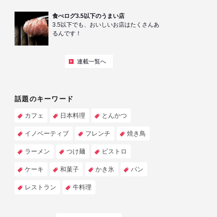
食べログ3.5以下のうまい店
3.5以下でも、おいしいお店はたくさんあ
るんです！
連載一覧へ
話題のキーワード
カフェ
日本料理
とんかつ
イノベーティブ
フレンチ
焼き鳥
ラーメン
つけ麺
ビストロ
ケーキ
和菓子
かき氷
パン
レストラン
牛料理