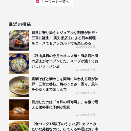
キーワード一覧へ
最近の投稿
日常に寄り添うカジュアルな割烹が神戸・
三宮に誕生！ 実力派店主による日本料理
をコースでもアラカルトでも楽しめる
2026年8月8日
〈秋山具義の今月のオスス麺〉有名店出身
の店主がオープンした、スープが濃くてお
いしいラーメン店
2026年8月7日
真鯛そばと鯛めしを同時に味わえる店が神
戸・三宮に移転。鯛のうまみ、香り、風味
を心ゆくまで楽しんで
2026年8月7日
目指したのは「令和の町寿司」。自腹で通
える価格帯に予約が殺到！
2026年8月6日
〈食べログ3.5以下のうまい店〉カフェみ
たいな外観なのに、出てくる料理はガチ中