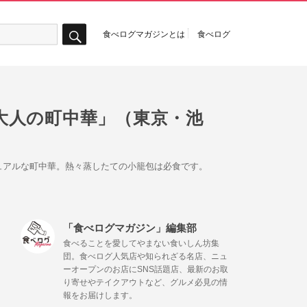
食べログマガジンとは
食べログ
検
索
大人の町中華」（東京・池
ュアルな町中華。熱々蒸したての小籠包は必食です。
「食べログマガジン」編集部
食べることを愛してやまない食いしん坊集
団。食べログ人気店や知られざる名店、ニュ
ーオープンのお店にSNS話題店、最新のお取
り寄せやテイクアウトなど、グルメ必見の情
報をお届けします。