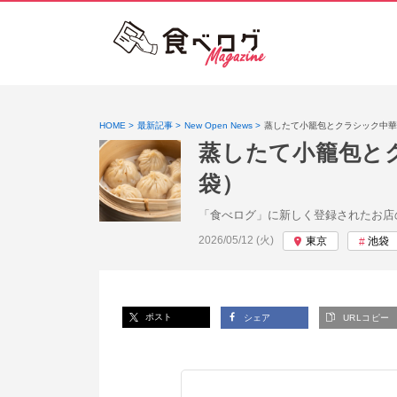
HOME
最新記事
New Open News
蒸したて小籠包とクラシック中華
蒸したて小籠包と
袋）
「食べログ」に新しく登録されたお店
投稿日:
2026/05/12 (火)
東京
池袋
ポスト
シェア
URLコピー