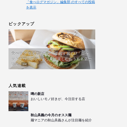
「食べログマガジン」編集部 のすべての投稿
を表示
ピックアップ
食べログ 百名店の味が、並ばず届く!?「ロケ
ットナウ」のデリバリーで楽しむおうち名店ご
はん
PR
人気連載
噂の新店
おいしいモノ好きが、今注目する店
秋山具義の今月のオスス麺
麺マニアの秋山具義さんが注目麺を紹介