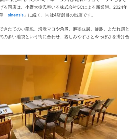
る同店は、小野大樹氏率いる株式会社5Cによる新業態。2024年
華「
sinensis
」に続く、同社4店舗目の出店です。
できたての小籠包。海老マヨや角煮、麻婆豆腐、酢豚、よだれ鶏と
代の多い池袋という街に合わせ、親しみやすさと今っぽさを掛け合