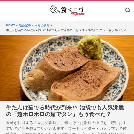
HOME
最新記事
今月の新店
牛たんは茹でる時代が到来!? 池袋でも人気沸騰の「超ホロホロの茹でタン」もう食べた？
牛たんは茹でる時代が到来!? 池袋でも人気沸騰
の「超ホロホロの茹でタン」もう食べた？
食通が注目する「今月の新店」。最近行った新店の中でも、特におす
すめのお店を教えていただきます。フードライター・カメラマンの佐