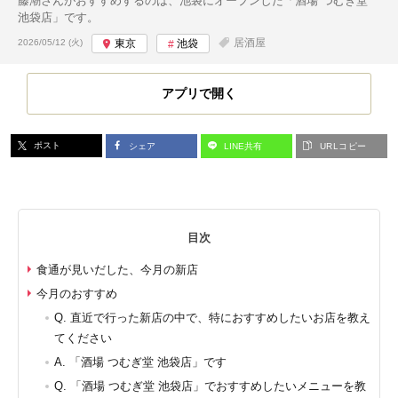
藤潮さんがおすすめするのは、池袋にオープンした「酒場 つむぎ堂
池袋店」です。
投稿日:
居酒屋
2026/05/12 (火)
東京
池袋
アプリで開く
ポスト
シェア
LINE共有
URLコピー
目次
食通が見いだした、今月の新店
今月のおすすめ
Q. 直近で行った新店の中で、特におすすめしたいお店を教え
てください
A. 「酒場 つむぎ堂 池袋店」です
Q. 「酒場 つむぎ堂 池袋店」でおすすめしたいメニューを教