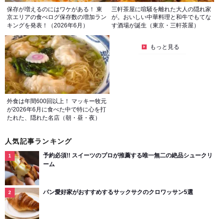
保存が増えるのにはワケがある！ 東
三軒茶屋に喧騒を離れた大人の隠れ家
京エリアの食べログ保存数の増加ラン
が。おいしい中華料理と和牛でもてな
キングを発表！（2026年6月）
す酒場が誕生（東京・三軒茶屋）
もっと見る
外食は年間600回以上！ マッキー牧元
が2026年6月に食べた中で特に心を打
たれた、隠れた名店（朝・昼・夜）
人気記事ランキング
予約必須!! スイーツのプロが推薦する唯一無二の絶品シュークリ
ーム
パン愛好家がおすすめするサックサクのクロワッサン5選