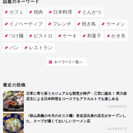
話題のキーワード
カフェ
焼肉
日本料理
とんかつ
イノベーティブ
フレンチ
焼き鳥
ラーメン
つけ麺
ビストロ
ケーキ
和菓子
かき氷
パン
レストラン
キーワード一覧へ
最近の投稿
日常に寄り添うカジュアルな割烹が神戸・三宮に誕生！ 実力派
店主による日本料理をコースでもアラカルトでも楽しめる
2026年8月8日
〈秋山具義の今月のオスス麺〉有名店出身の店主がオープンし
た、スープが濃くておいしいラーメン店
2026年8月7日