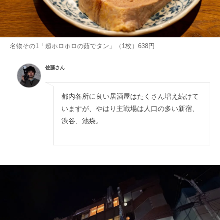
名物その1「超ホロホロの茹でタン」（1枚）638円
佐藤さん
都内各所に良い居酒屋はたくさん増え続けて
いますが、やはり主戦場は人口の多い新宿、
渋谷、池袋。