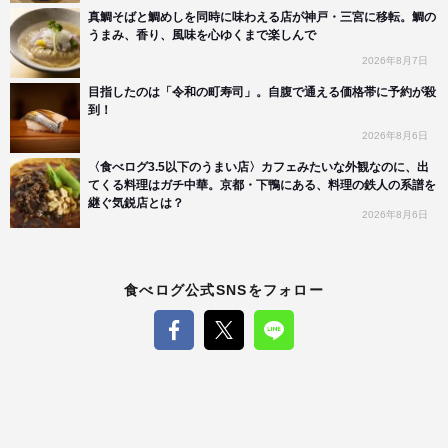
真鯛そばと鯛めしを同時に味わえる店が神戸・三宮に移転。鯛の
うまみ、香り、風味を心ゆくまで楽しんで
2026年8月7日
目指したのは「令和の町寿司」。自腹で通える価格帯に予約が殺
到！
2026年8月6日
〈食べログ3.5以下のうまい店〉カフェみたいな外観なのに、出
てくる料理はガチ中華。京都・下鴨にある、料理の鉄人の系譜を
継ぐ気鋭店とは？
2026年8月6日
食べログ公式SNSをフォロー