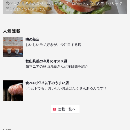
食べログ 百名店の味が、並ばず届く!?「ロケットナウ」のデリバリーで
楽しむおうち名店ごはん
PR
人気連載
噂の新店
おいしいモノ好きが、今注目する店
秋山具義の今月のオスス麺
麺マニアの秋山具義さんが注目麺を紹介
食べログ3.5以下のうまい店
3.5以下でも、おいしいお店はたくさんあるんです！
連載一覧へ