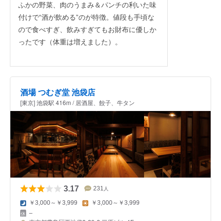
ふかの野菜、肉のうまみ＆パンチの利いた味
付けで“酒が飲める”のが特徴。値段も手頃な
ので食べすぎ、飲みすぎてもお財布に優しか
ったです（体重は増えました）。
酒場 つむぎ堂 池袋店
[東京] 池袋駅 416m / 居酒屋、餃子、牛タン
3.17
231
人
￥3,000～￥3,999
￥3,000～￥3,999
–