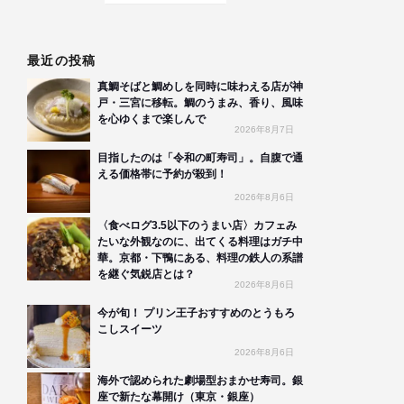
最近の投稿
真鯛そばと鯛めしを同時に味わえる店が神
戸・三宮に移転。鯛のうまみ、香り、風味
を心ゆくまで楽しんで
2026年8月7日
目指したのは「令和の町寿司」。自腹で通
える価格帯に予約が殺到！
2026年8月6日
〈食べログ3.5以下のうまい店〉カフェみ
たいな外観なのに、出てくる料理はガチ中
華。京都・下鴨にある、料理の鉄人の系譜
を継ぐ気鋭店とは？
2026年8月6日
今が旬！ プリン王子おすすめのとうもろ
こしスイーツ
2026年8月6日
海外で認められた劇場型おまかせ寿司。銀
座で新たな幕開け（東京・銀座）