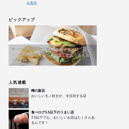
を表示
ピックアップ
食べログ 百名店の味が、並ばず届く!?「ロケ
ットナウ」のデリバリーで楽しむおうち名店ご
はん
PR
人気連載
噂の新店
おいしいモノ好きが、今注目する店
食べログ3.5以下のうまい店
3.5以下でも、おいしいお店はたくさんあ
るんです！