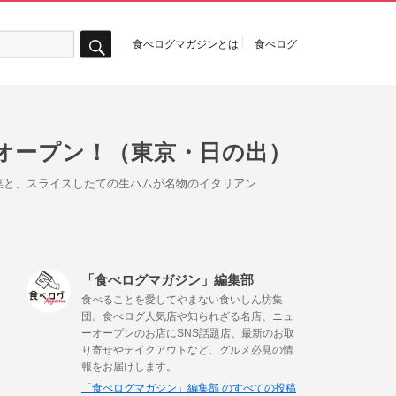
食べログマガジンとは
食べログ
検
索
オープン！（東京・日の出）
菜と、スライスしたての生ハムが名物のイタリアン
「食べログマガジン」編集部
食べることを愛してやまない食いしん坊集
団。食べログ人気店や知られざる名店、ニュ
ーオープンのお店にSNS話題店、最新のお取
り寄せやテイクアウトなど、グルメ必見の情
報をお届けします。
「食べログマガジン」編集部 のすべての投稿