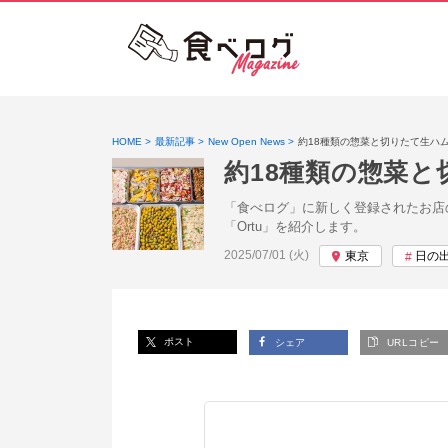
HOME
最新記事
New Open News
約18種類の惣菜と切りたて生ハ
約18種類の惣菜
「食べログ」に新しく登録されたお店
「Ortu」を紹介します。
投稿日:
2025/07/01 (火)
東京
日の
ポスト
シェア
URLコピー