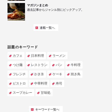
マガジンまとめ
過去記事からジャンル別にピックアップ。
連載一覧へ
話題のキーワード
カフェ
日本料理
ラーメン
つけ麺
レストラン
パン
牛料理
フレンチ
かき氷
ケーキ
焼き鳥
ビストロ
中華料理
寿司
スープカレー
甘味処
キーワード一覧へ