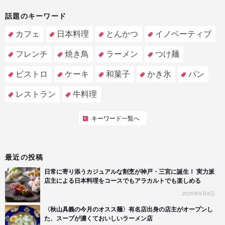
話題のキーワード
カフェ
日本料理
とんかつ
イノベーティブ
フレンチ
焼き鳥
ラーメン
つけ麺
ビストロ
ケーキ
和菓子
かき氷
パン
レストラン
牛料理
キーワード一覧へ
最近の投稿
日常に寄り添うカジュアルな割烹が神戸・三宮に誕生！ 実力派
店主による日本料理をコースでもアラカルトでも楽しめる
2026年8月8日
〈秋山具義の今月のオスス麺〉有名店出身の店主がオープンし
た、スープが濃くておいしいラーメン店