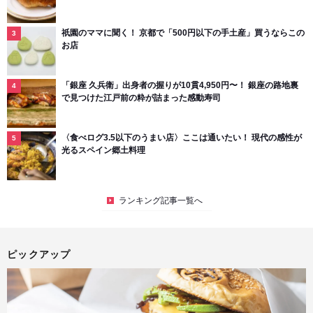
祇園のママに聞く！ 京都で「500円以下の手土産」買うならこの
お店
「銀座 久兵衛」出身者の握りが10貫4,950円〜！ 銀座の路地裏
で見つけた江戸前の粋が詰まった感動寿司
〈食べログ3.5以下のうまい店〉ここは通いたい！ 現代の感性が
光るスペイン郷土料理
ランキング記事一覧へ
ピックアップ