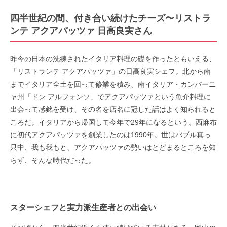
四半世紀の間、付き合い続けたチーズ〜リストラ
ンテ アクアパッツァ 日高良実さん
昨今の日本の洗練されたイタリア料理の礎を作ったともいえる、
「リストランテ
アクアパッツァ」の日高良実シェフ。北から南
までイタリア全土を回って修業を積み、南イタリア・カンパーニ
ャ州「ドン
アルフォンソ」でアクアパッツァという魚介料理に
出会って感銘を受け、その名を店名に冠した話はよく知られると
ころだ。イタリアから帰国して今年で
29年になるという。西麻布
に初代アクアパッツァを創業したのは
1990
年。世はバブル真っ
只中、我も我もと、アクアパッツァの勢いはとどまるところを知
らず、そんな時代だった。
スターシェフと実力派生産者との出会い