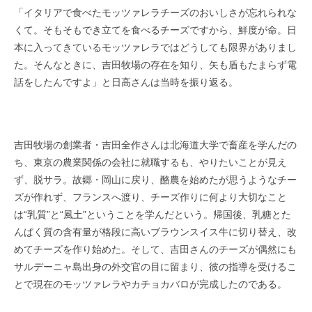
「イタリアで食べたモッツァレラチーズのおいしさが忘れられな
くて。そもそもでき立てを食べるチーズですから、鮮度が命。日
本に入ってきているモッツァレラではどうしても限界がありまし
た。そんなときに、吉田牧場の存在を知り、矢も盾もたまらず電
話をしたんですよ」と日高さんは当時を振り返る。
吉田牧場の創業者・吉田全作さんは北海道大学で畜産を学んだの
ち、東京の農業関係の会社に就職するも、やりたいことが見え
ず、脱サラ。故郷・岡山に戻り、酪農を始めたが思うようなチー
ズが作れず、フランスへ渡り、チーズ作りに何より大切なこと
は
“
乳質
”
と
“
風土
”
ということを学んだという。帰国後、乳糖とた
んぱく質の含有量が格段に高いブラウンスイス牛に切り替え、改
めてチーズを作り始めた。そして、吉田さんのチーズが偶然にも
サルデーニャ島出身の外交官の目に留まり、彼の指導を受けるこ
とで現在のモッツァレラやカチョカバロが完成したのである。