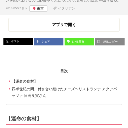
ンを築き上げるのに必要不可欠だったその食材との歴史を振り返る。
投稿日:
イタリアン
2018/05/27 (日)
東京
アプリで開く
ポスト
シェア
LINE共有
URLコピー
目次
【運命の食材】
四半世紀の間、付き合い続けたチーズ〜リストランテ アクアパ
ッツァ 日高良実さん
【運命の食材】