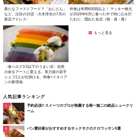
新たなファストフード？「おにどん」
外食は年間600回以上！ マッキー牧元
など、注目の10店〈大木淳夫の7月の
が2026年6月に食べた中で特に心を打
新店アドレス〉
たれた、隠れた名店（朝・昼・夜）
もっと見る
〈食べログ3.5以下のうまい店〉自然
の命をアートに変える。実力派の若手
シェフ2人が仕掛ける、和食×イタリア
ンの新境地
人気記事ランキング
予約必須!! スイーツのプロが推薦する唯一無二の絶品シュークリ
ーム
パン愛好家がおすすめするサックサクのクロワッサン5選