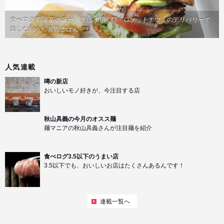
食べログ 百名店の味が、並ばず届く!?「ロケットナウ」のデリバリーで
楽しむおうち名店ごはん
PR
人気連載
噂の新店
おいしいモノ好きが、今注目する店
秋山具義の今月のオスス麺
麺マニアの秋山具義さんが注目麺を紹介
食べログ3.5以下のうまい店
3.5以下でも、おいしいお店はたくさんあるんです！
連載一覧へ