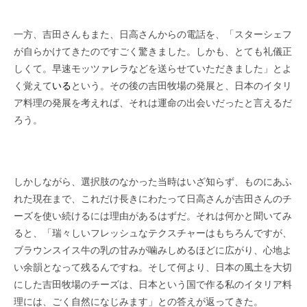
一方、吉田さんもまた、日高さんからの電話を、「スターシェフ
が自らかけてきたのですごく驚きました。しかも、とても礼儀正
しくて。早速モッツァレラなどを送らせていただきました」とよ
く覚えて
いる
という。その後の吉田牧場の発展と、日本のイタリ
ア料理の発展を考えれば、それは運命の出会いだったと言えるだ
ろう。
しかしながら、選択肢のなかった当時はいざ知らず、ものにあふ
れた現在まで、これだけ長きにわたって日高さんが吉田さんのチ
ーズを使い続けるには理由があるはずだ。それは何かと聞いてみ
ると、「瑞々しいフレッシュなテクスチャーはもちろんですが、
ブラウンスイス牛の乳の甘みが噛みしめるほどに広がり、心地よ
い余韻となって残るんですね。そして何より、日本の風土を大切
にした吉田牧場のチーズは、日本という国で作る私のイタリア料
理には、ごく自然になじみます」との答えが返ってきた。