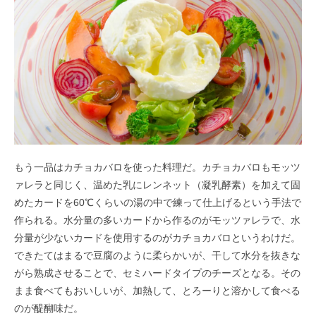
もう一品はカチョカバロを使った料理だ。カチョカバロもモッツ
ァレラと同じく、温めた乳にレンネット（凝乳酵素）を加えて固
めたカードを
60℃
くらいの湯の中で練って仕上げるという手法で
作られる。水分量の多いカードから作るのがモッツァレラで、水
分量が少ないカードを使用するのがカチョカバロというわけだ。
できたてはまるで豆腐のように柔らかいが、干して水分を抜きな
がら熟成させることで、セミハードタイプのチーズとなる。その
まま食べてもおいしいが、加熱して、とろーりと溶かして食べる
のが醍醐味だ。