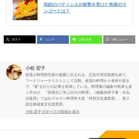
気鋭のパティシエが衝撃を受けた奇跡のマ
ンゴーとは？
ポスト
シェア
LINE共有
URLコピー
小松 宏子
祖母が料理研究家の家庭に生まれる。広告代理店勤務を経て、
フードジャーナリストとして活動。各国の料理から食材や器ま
で、“食”まわりの記事を執筆している。料理書の編集や執筆も多
く手がけ、『茶懐石に学ぶ日日の料理』（後藤加寿子著・文化
出版局）では仏グルマン料理本大賞「特別文化遺産賞」、第２
回辻静雄食文化賞受賞。
小松 宏子 のすべての投稿を表示