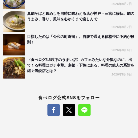
2026年8月7日
真鯛そばと鯛めしを同時に味わえる店が神戸・三宮に移転。鯛の
うまみ、香り、風味を心ゆくまで楽しんで
2026年8月7日
目指したのは「令和の町寿司」。自腹で通える価格帯に予約が殺
到！
2026年8月6日
〈食べログ3.5以下のうまい店〉カフェみたいな外観なのに、出
てくる料理はガチ中華。京都・下鴨にある、料理の鉄人の系譜を
継ぐ気鋭店とは？
2026年8月6日
食べログ公式SNSをフォロー