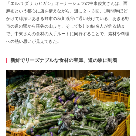
「エルバ ダ ナカヒガシ」オーナーシェフの中東俊文さんは、西
麻布という都心に店を構えながら、週に２～３回、
1
時間半ほど
かけて緑深いあきる野市の秋川渓谷に通い続けている。あきる野
市の道の駅から渓谷の山歩き、そして秋川の鮎名人が釣る鮎ま
で、中東さんの食材の入手ルートに同行することで、素材や料理
への熱い思いが見えてきた。
新鮮でリーズナブルな食材の宝庫、道の駅に到着