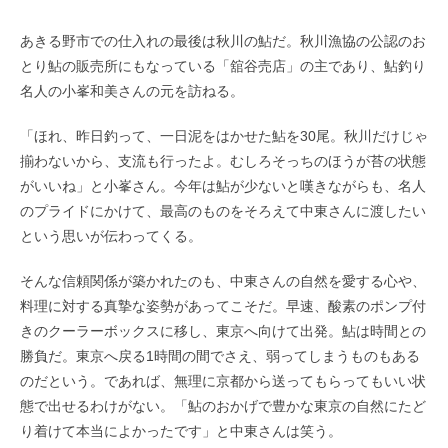
あきる野市での仕入れの最後は秋川の鮎だ。秋川漁協の公認のお
とり鮎の販売所にもなっている「舘谷売店」の主であり、鮎釣り
名人の小峯和美
さんの元を訪ねる。
「ほれ、昨日釣って、一日泥をはかせた鮎を
30
尾。秋川だけじゃ
揃わないから、支流も行ったよ。むしろそっちのほうが苔の状態
がいいね」と小峯さん。今年は鮎が少ないと嘆きながらも、名人
のプライドにかけて、最高のものをそろえて中東さんに渡したい
という思いが伝わってくる。
そんな信頼関係が築かれたのも、中東さんの自然を愛する心や、
料理に対する真摯な姿勢があってこそだ。早速、酸素のポンプ付
きのクーラーボックスに移し、東京へ向けて出発。鮎は時間との
勝負だ。東京へ戻る
1
時間の間でさえ、弱ってしまうものもある
のだという。であれば、無理に京都から送ってもらってもいい状
態で出せるわけがない。「鮎のおかげで豊かな東京の自然にたど
り着けて本当によかったです」と中東さんは笑う。