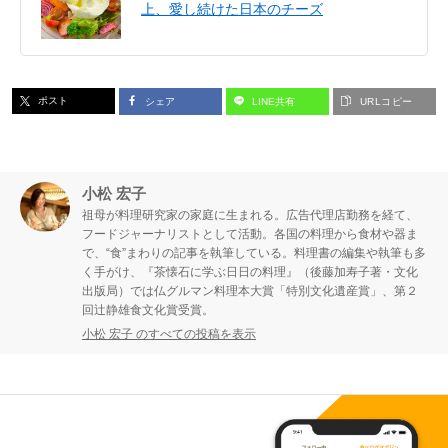
上、愛し続けた日本のチーズ
ポスト
シェア
LINE共有
URLコピー
小松 宏子
祖母が料理研究家の家庭に生まれる。広告代理店勤務を経て、
フードジャーナリストとして活動。各国の料理から食材や器ま
で、“食”まわりの記事を執筆している。料理書の編集や執筆も多
く手がけ、『茶懐石に学ぶ日日の料理』（後藤加寿子著・文化
出版局）では仏グルマン料理本大賞「特別文化遺産賞」、第２
回辻静雄食文化賞受賞。
小松 宏子 のすべての投稿を表示