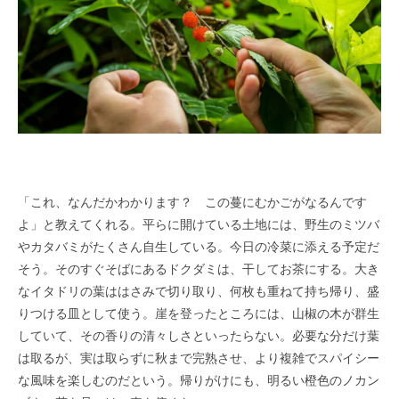
「これ、なんだかわかります？ この蔓にむかごがなるんです
よ」と教えてくれる。平らに開けている土地には、野生のミツバ
やカタバミがたくさん自生している。今日の冷菜に添える予定だ
そう。そのすぐそばにあるドクダミは、干してお茶にする。大き
なイタドリの葉ははさみで切り取り、何枚も重ねて持ち帰り、盛
りつける皿として使う。崖を登ったところには、山椒の木が群生
していて、その香りの清々しさといったらない。必要な分だけ葉
は取るが、実は取らずに秋まで完熟させ、より複雑でスパイシー
な風味を楽しむのだという。帰りがけにも、明るい橙色のノカン