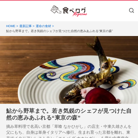
HOME
最新記事
運命の食材
鮎から野草まで。若き気鋭のシェフが見つけた自然の恵みあふれる“東京の森”
鮎から野草まで。若き気鋭のシェフが見つけた自
然の恵みあふれる“東京の森”
摘み草料理で名高い京都「草喰 なかひがし」の店主・中東久雄さんを
父にもち、自身は単身イタリアへ修行。生まれ育った京都を離れ、東