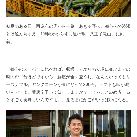
初夏のある日、西麻布の店から一路、あきる野へ。都心への渋滞
とは逆方向ゆえ、
1
時間かからずに道の駅「八王子滝山」に到
着。
「都心のスーパーに比べれば、収穫してから売り場に並ぶまでの
時間が半分ほどですから、鮮度が全く違うし、なんといってもリ
ーズナブル。ヤングコーンが束になって
200
円。トマトも味が濃
いんですよ。葉唐辛子って知ってますか？ じゃこと炒め煮する
とすごく美味しいんですよ」。見るまにかごがいっぱいになる。