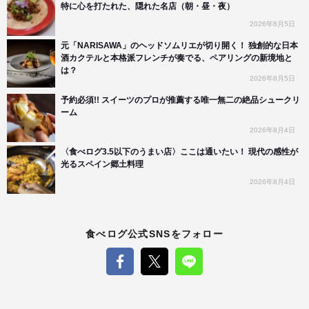
特に心を打たれた、隠れた名店（朝・昼・夜）
2026年8月5日
元「NARISAWA」のヘッドソムリエが切り開く！ 独創的な日本
酒カクテルと本格派フレンチが奏でる、ペアリングの新境地と
は？
2026年8月5日
予約必須!! スイーツのプロが推薦する唯一無二の絶品シュークリ
ーム
2026年8月4日
〈食べログ3.5以下のうまい店〉ここは通いたい！ 現代の感性が
光るスペイン郷土料理
2026年8月4日
食べログ公式SNSをフォロー