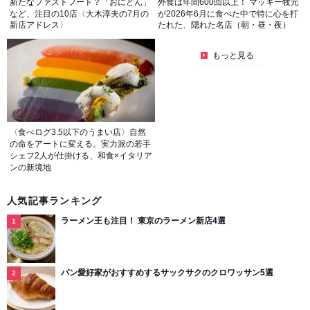
新たなファストフード？「おにどん」
外食は年間600回以上！ マッキー牧元
など、注目の10店〈大木淳夫の7月の
が2026年6月に食べた中で特に心を打
新店アドレス〉
たれた、隠れた名店（朝・昼・夜）
もっと見る
〈食べログ3.5以下のうまい店〉自然
の命をアートに変える。実力派の若手
シェフ2人が仕掛ける、和食×イタリア
ンの新境地
人気記事ランキング
ラーメン王も注目！ 東京のラーメン新店4選
パン愛好家がおすすめするサックサクのクロワッサン5選