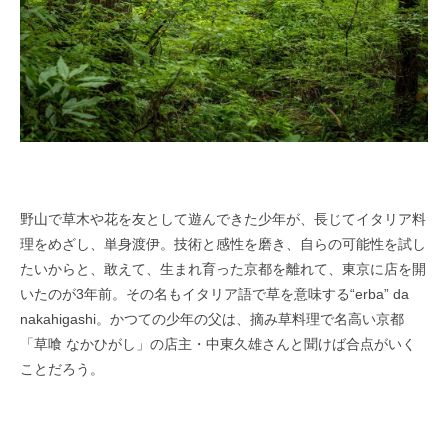
野山で草木や花を友として遊んできた少年が、長じてイタリア料
理をめざし、単身渡伊。技術と感性を磨き、自らの可能性を試し
たいからと、敢えて、生まれ育った京都を離れて、東京に店を開
いたのが3
年前。その名もイタリア語で草を意味する
“erba” da
nakahigashi
。かつての少年の父は、摘み草料理で名高い京都
「草喰 なかひがし」の店主・中東久雄さんと聞けば合点がいく
ことだろう。