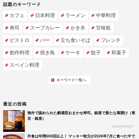
話題のキーワード
カフェ
日本料理
ラーメン
中華料理
寿司
スープカレー
かき氷
甘味処
ビストロ
バー
立ち食いそば
フレンチ
創作料理
焼き鳥
ケーキ
餃子
和菓子
スペイン料理
キーワード一覧へ
最近の投稿
海外で認められた劇場型おまかせ寿司。銀座で新たな幕開け（東
京・銀座）
2026年8月5日
外食は年間600回以上！ マッキー牧元が2026年7月に食べた中で