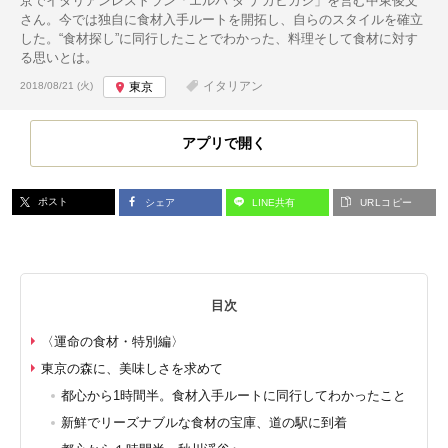
京でイタリアンレストラン「エルバ ダ ナカヒガシ」を営む中東俊文
さん。今では独自に食材入手ルートを開拓し、自らのスタイルを確立
した。“食材探し”に同行したことでわかった、料理そして食材に対す
る思いとは。
投稿日:
イタリアン
2018/08/21 (火)
東京
アプリで開く
ポスト
シェア
LINE共有
URLコピー
目次
〈運命の食材・特別編〉
東京の森に、美味しさを求めて
都心から1時間半。食材入手ルートに同行してわかったこと
新鮮でリーズナブルな食材の宝庫、道の駅に到着