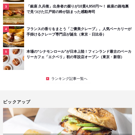
「銀座 久兵衛」出身者の握りが10貫4,950円〜！ 銀座の路地裏
で見つけた江戸前の粋が詰まった感動寿司
フランスの香りをまとう「ご褒美クレープ」。人気ベーカリーが
手掛けるクレープ専門店が誕生（東京・日比谷）
本場の“シナモンロール”が日本上陸！フィンランド最古のベーカ
リーカフェ「エクベリ」初の常設店オープン（東京・新宿）
ランキング記事一覧へ
ピックアップ