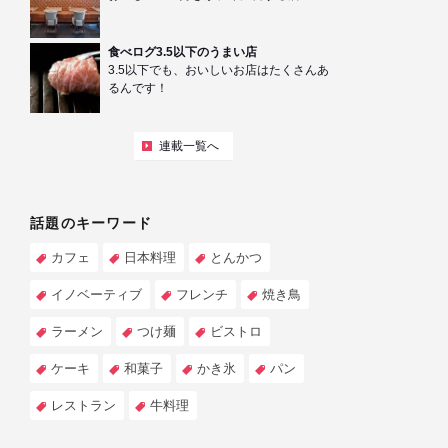
食べログ3.5以下のうまい店
3.5以下でも、おいしいお店はたくさんあ
るんです！
連載一覧へ
話題のキーワード
カフェ
日本料理
とんかつ
イノベーティブ
フレンチ
焼き鳥
ラーメン
つけ麺
ビストロ
ケーキ
和菓子
かき氷
パン
レストラン
牛料理