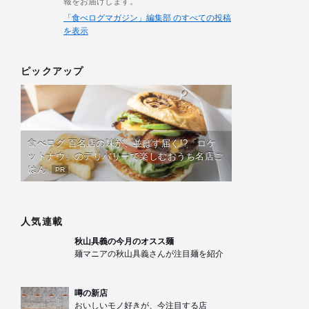
報をお届けします。
「食べログマガジン」編集部 のすべての投稿
を表示
ピックアップ
食べログ 百名店の味が、並ばず届く!?「ロケ
ットナウ」のデリバリーで楽しむおうち名店ご
はん
PR
人気連載
秋山具義の今月のオスス麺
麺マニアの秋山具義さんが注目麺を紹介
噂の新店
おいしいモノ好きが、今注目する店