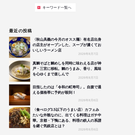
キーワード一覧へ
最近の投稿
〈秋山具義の今月のオスス麺〉有名店出身
の店主がオープンした、スープが濃くてお
いしいラーメン店
2026年8月7日
真鯛そばと鯛めしを同時に味わえる店が神
戸・三宮に移転。鯛のうまみ、香り、風味
を心ゆくまで楽しんで
2026年8月7日
目指したのは「令和の町寿司」。自腹で通
える価格帯に予約が殺到！
2026年8月6日
〈食べログ3.5以下のうまい店〉カフェみ
たいな外観なのに、出てくる料理はガチ中
華。京都・下鴨にある、料理の鉄人の系譜
を継ぐ気鋭店とは？
2026年8月6日