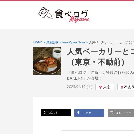
HOME
最新記事
New Open News
人気ベーカリーとコーヒーブラン
人気ベーカリーと
（東京・不動前）
「食べログ」に新しく登録されたお店
BAKERY」が登場！
投稿日:
2025/04/19 (土)
東京
不動
ポスト
シェア
URLコピー